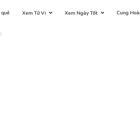
 quẻ
Cung Hoà
Xem Tử Vi
Xem Ngày Tốt
1