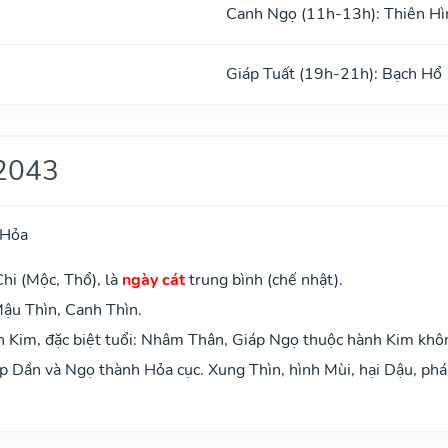
Canh Ngọ (11h-13h): Thiên Hì
Giáp Tuất (19h-21h): Bạch Hổ
2043
 Hỏa
hi (Mộc, Thổ), là
ngày cát
trung bình (chế nhật).
ậu Thìn, Canh Thìn.
 Kim, đặc biệt tuổi: Nhâm Thân, Giáp Ngọ thuộc hành Kim khô
 Dần và Ngọ thành Hỏa cục. Xung Thìn, hình Mùi, hại Dậu, phá 