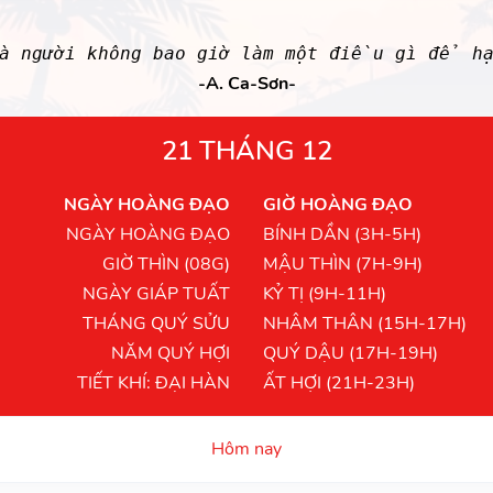
là người không bao giờ làm một điều gì để h
-A. Ca-Sơn-
21 THÁNG 12
NGÀY HOÀNG ĐẠO
GIỜ HOÀNG ĐẠO
NGÀY HOÀNG ĐẠO
BÍNH DẦN (3H-5H)
GIỜ THÌN (08G)
MẬU THÌN (7H-9H)
NGÀY GIÁP TUẤT
KỶ TỊ (9H-11H)
THÁNG QUÝ SỬU
NHÂM THÂN (15H-17H)
NĂM QUÝ HỢI
QUÝ DẬU (17H-19H)
TIẾT KHÍ: ĐẠI HÀN
ẤT HỢI (21H-23H)
Hôm nay