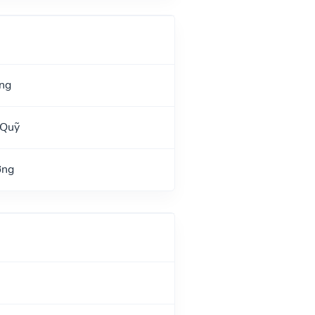
ng
 Quỹ
ờng