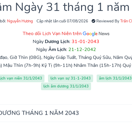
 âm Ngày 31 tháng 1 năm
 bởi:
Nguyễn Hương
Cập nhật lần cuối 07/08/2026
Reviewed By
Trần 
Theo dõi Lịch Vạn Niên trên
Ngày
Dương Lịch
:
31-01-2043
Ngày
Âm Lịch
:
21-12-2042
ạo, Giờ Thìn (08G), Ngày Giáp Tuất, Tháng Quý Sửu, Năm Quý
)
Mậu Thìn (7h-9h)
Kỷ Tị (9h-11h)
Nhâm Thân (15h-17h)
Quý
lịch vạn niên 31/1/2043
lịch vạn sự 31-1-2043
âm lịch 31/1/2043
lịch âm dương 31/1/2043
 DƯƠNG THÁNG 1 NĂM 2043