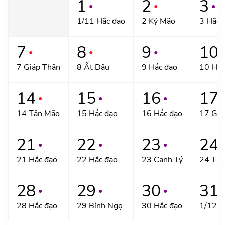
1
2
3
●
●
●
1/11 Hắc đạo
2 Kỷ Mão
3 Hắc 
7
8
9
10
●
●
●
●
7 Giáp Thân
8 Ất Dậu
9 Hắc đạo
10 Hắc
14
15
16
17
●
●
●
●
14 Tân Mão
15 Hắc đạo
16 Hắc đạo
17 Giá
21
22
23
24
●
●
●
●
21 Hắc đạo
22 Hắc đạo
23 Canh Tý
24 Tân
28
29
30
31
●
●
●
●
28 Hắc đạo
29 Bính Ngọ
30 Hắc đạo
1/12 M