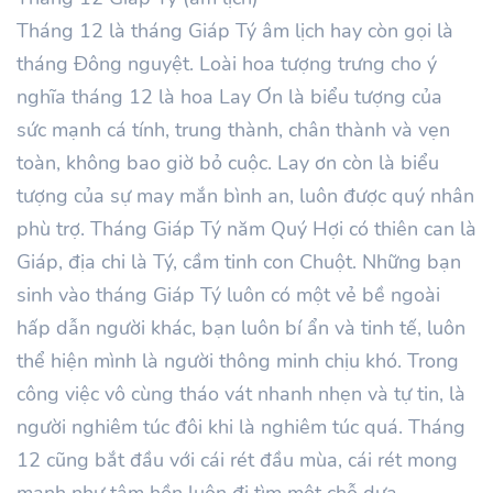
Tháng 12 là tháng Giáp Tý âm lịch hay còn gọi là
tháng Đông nguyệt. Loài hoa tượng trưng cho ý
nghĩa tháng 12 là hoa Lay Ơn là biểu tượng của
sức mạnh cá tính, trung thành, chân thành và vẹn
toàn, không bao giờ bỏ cuộc. Lay ơn còn là biểu
tượng của sự may mắn bình an, luôn được quý nhân
phù trợ. Tháng Giáp Tý năm Quý Hợi có thiên can là
Giáp, địa chi là Tý, cầm tinh con Chuột. Những bạn
sinh vào tháng Giáp Tý luôn có một vẻ bề ngoài
hấp dẫn người khác, bạn luôn bí ẩn và tinh tế, luôn
thể hiện mình là người thông minh chịu khó. Trong
công việc vô cùng tháo vát nhanh nhẹn và tự tin, là
người nghiêm túc đôi khi là nghiêm túc quá. Tháng
12 cũng bắt đầu với cái rét đầu mùa, cái rét mong
manh như tâm hồn luôn đi tìm một chỗ dựa.