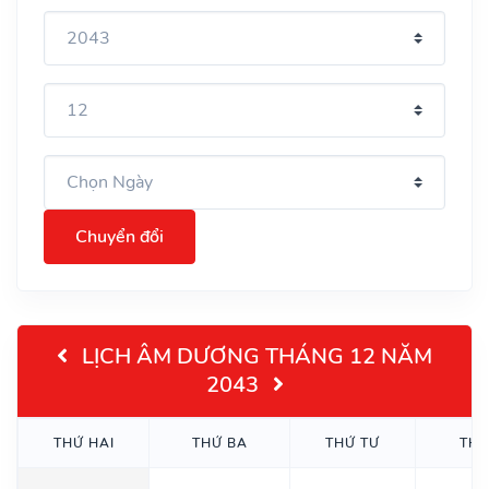
Chuyển đổi
LỊCH ÂM DƯƠNG THÁNG 12 NĂM
2043
THỨ HAI
THỨ BA
THỨ TƯ
THỨ