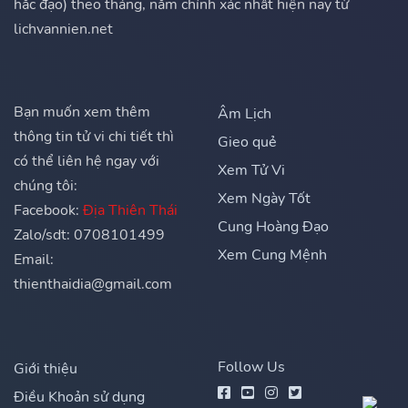
hắc đạo) theo tháng, năm chính xác nhất hiện nay từ
lichvannien.net
Bạn muốn xem thêm
Âm Lịch
thông tin tử vi chi tiết thì
Gieo quẻ
có thể liên hệ ngay với
Xem Tử Vi
chúng tôi:
Xem Ngày Tốt
Facebook:
Địa Thiên Thái
Cung Hoàng Đạo
Zalo/sdt: 0708101499
Xem Cung Mệnh
Email:
thienthaidia@gmail.com
Follow Us
Giới thiệu
Điều Khoản sử dụng