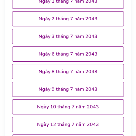
Ngày 1 tháng 7 năm 2043
Ngày 2 tháng 7 năm 2043
Ngày 3 tháng 7 năm 2043
Ngày 6 tháng 7 năm 2043
Ngày 8 tháng 7 năm 2043
Ngày 9 tháng 7 năm 2043
Ngày 10 tháng 7 năm 2043
Ngày 12 tháng 7 năm 2043