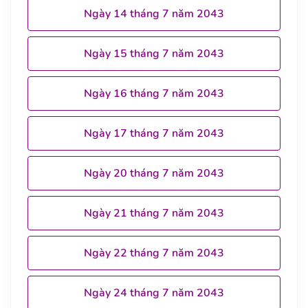
Ngày 14 tháng 7 năm 2043
Ngày 15 tháng 7 năm 2043
Ngày 16 tháng 7 năm 2043
Ngày 17 tháng 7 năm 2043
Ngày 20 tháng 7 năm 2043
Ngày 21 tháng 7 năm 2043
Ngày 22 tháng 7 năm 2043
Ngày 24 tháng 7 năm 2043