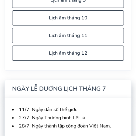
Lịch âm tháng 9
Lịch âm tháng 10
Lịch âm tháng 11
Lịch âm tháng 12
NGÀY LỄ DƯƠNG LỊCH THÁNG 7
11/7: Ngày dân số thế giới.
27/7: Ngày Thương binh liệt sĩ.
28/7: Ngày thành lập công đoàn Việt Nam.