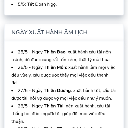
5/5: Tết Đoan Ngọ.
NGÀY XUẤT HÀNH ÂM LỊCH
25/5 - Ngày
Thiên Đạo
: xuất hành cầu tài nên
tránh, dù được cũng rất tốn kém, thất lý mà thua.
26/5 - Ngày
Thiên Môn
: xuất hành làm mọi việc
đều vừa ý, cầu được ước thấy mọi việc đều thành
đạt.
27/5 - Ngày
Thiên Dương
: xuất hành tốt, cầu tài
được tài, hỏi vợ được vợ mọi việc đều như ý muốn.
28/5 - Ngày
Thiên Tài
: nên xuất hành, cầu tài
thắng lợi, được người tốt giúp đỡ, mọi việc đều
thuận.