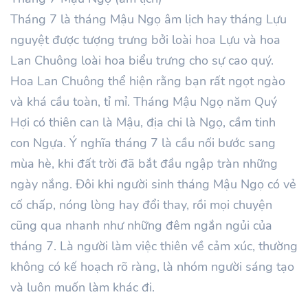
Tháng 7 là tháng Mậu Ngọ âm lịch hay tháng Lựu
nguyệt được tượng trưng bởi loài hoa Lựu và hoa
Lan Chuông loài hoa biểu trưng cho sự cao quý.
Hoa Lan Chuông thể hiện rằng bạn rất ngọt ngào
và khá cầu toàn, tỉ mỉ. Tháng Mậu Ngọ năm Quý
Hợi có thiên can là Mậu, địa chi là Ngọ, cầm tinh
con Ngựa. Ý nghĩa tháng 7 là cầu nối bước sang
mùa hè, khi đất trời đã bắt đầu ngập tràn những
ngày nắng. Đôi khi người sinh tháng Mậu Ngọ có vẻ
cố chấp, nóng lòng hay đổi thay, rồi mọi chuyện
cũng qua nhanh như những đêm ngắn ngủi của
tháng 7. Là người làm việc thiên về cảm xúc, thường
không có kế hoạch rõ ràng, là nhóm người sáng tạo
và luôn muốn làm khác đi.