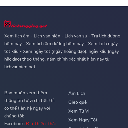
Xem lịch âm - Lịch vạn niên - Lịch vạn sự - Tra lịch dương
hôm nay - Xem lịch âm dương hôm nay - Xem Lịch ngày
tốt xấu - Xem ngày tốt (ngày hoàng đạo), ngày xấu (ngày
hắc đạo) theo tháng, năm chính xác nhất hiện nay từ
lichvannien.net
Bạn muốn xem thêm
Âm Lịch
thông tin tử vi chi tiết thì
Gieo quẻ
có thể liên hệ ngay với
Xem Tử Vi
chúng tôi:
Xem Ngày Tốt
Facebook:
Địa Thiên Thái