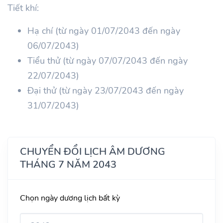
Tiết khí:
Hạ chí (từ ngày 01/07/2043 đến ngày
06/07/2043)
Tiểu thử (từ ngày 07/07/2043 đến ngày
22/07/2043)
Đại thử (từ ngày 23/07/2043 đến ngày
31/07/2043)
CHUYỂN ĐỔI LỊCH ÂM DƯƠNG
THÁNG 7 NĂM 2043
Chọn ngày dương lịch bất kỳ