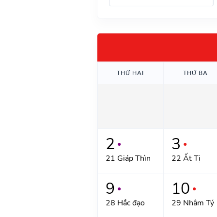
THỨ HAI
THỨ BA
2
3
●
●
21 Giáp Thìn
22 Ất Tị
9
10
●
●
28 Hắc đạo
29 Nhâm Tý