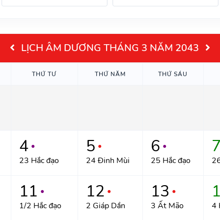
LỊCH ÂM DƯƠNG THÁNG 3 NĂM 2043
THỨ TƯ
THỨ NĂM
THỨ SÁU
4
5
6
●
●
●
23 Hắc đạo
24 Đinh Mùi
25 Hắc đạo
26
11
12
13
●
●
●
1/2 Hắc đạo
2 Giáp Dần
3 Ất Mão
4 