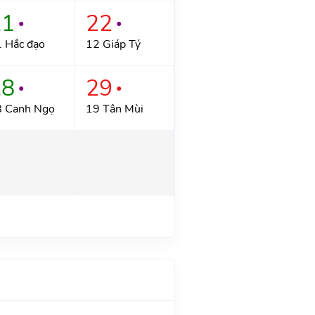
21
22
●
●
 Hắc đạo
12 Giáp Tý
28
29
●
●
 Canh Ngọ
19 Tân Mùi