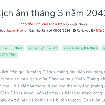
Lịch âm tháng 3 năm 204
Theo dõi Lịch Vạn Niên trên
 bởi:
Nguyễn Hương
Cập nhật lần cuối 08/08/2026
Reviewed By
Trần 
ạn niên 03/2043
lịch vạn sự 03-2043
âm lịch tháng 03-2043
l
g Bính Thìn
lịch (còn gọi là tháng Giêng), tháng đầu tiên của năm,
 bước giao mùa giữa mùa Đông và mùa Xuân. Tháng giê
inh con Hổ. Loài hoa tượng trưng cho tháng giêng (tháng
Giáp Dần là người luôn tận tụy và hết lòng trong công vi
hác, dễ trở nên đa nghi và dễ bị tổn thương. Bạn luôn lu