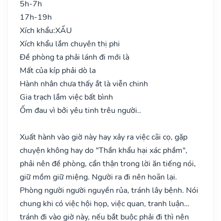
5h-7h
17h-19h
Xích khẩu:
XẤU
Xích khẩu lắm chuyên thị phi
Đề phòng ta phải lánh đi mới là
Mất của kíp phải dò la
Hành nhân chưa thấy ắt là viễn chinh
Gia trạch lắm việc bất bình
Ốm đau vì bởi yêu tinh trêu người..
Xuất hành vào giờ này hay xảy ra việc cãi cọ, gặp
chuyện không hay do "Thần khẩu hại xác phầm",
phải nên đề phòng, cẩn thận trong lời ăn tiếng nói,
giữ mồm giữ miệng. Người ra đi nên hoãn lại.
Phòng người người nguyền rủa, tránh lây bệnh. Nói
chung khi có việc hội họp, việc quan, tranh luận…
tránh đi vào giờ này, nếu bắt buộc phải đi thì nên