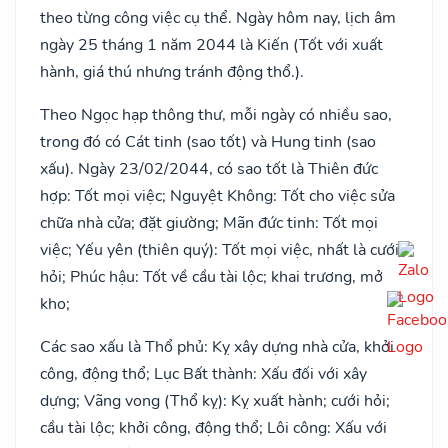
theo từng công việc cụ thể. Ngày hôm nay, lịch âm
ngày 25 tháng 1 năm 2044 là Kiến (Tốt với xuất
hành, giá thú nhưng tránh động thổ.).
Theo Ngọc hạp thông thư, mỗi ngày có nhiều sao,
trong đó có Cát tinh (sao tốt) và Hung tinh (sao
xấu). Ngày 23/02/2044, có sao tốt là Thiên đức
hợp: Tốt mọi việc; Nguyệt Không: Tốt cho việc sửa
chữa nhà cửa; đặt giường; Mãn đức tinh: Tốt mọi
việc; Yếu yên (thiên quý): Tốt mọi việc, nhất là cưới
hỏi; Phúc hậu: Tốt về cầu tài lộc; khai trương, mở
kho;
Các sao xấu là Thổ phủ: Kỵ xây dựng nhà cửa, khởi
công, động thổ; Lục Bất thành: Xấu đối với xây
dựng; Vãng vong (Thổ kỵ): Kỵ xuất hành; cưới hỏi;
cầu tài lộc; khởi công, động thổ; Lôi công: Xấu với