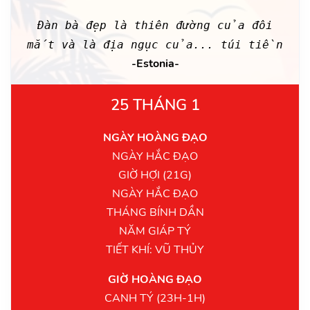
Ðàn bà đẹp là thiên đường của đôi
mắt và là địa ngục của... túi tiền
-Estonia-
25 THÁNG 1
NGÀY HOÀNG ĐẠO
NGÀY HẮC ĐẠO
GIỜ HỢI (21G)
NGÀY HẮC ĐẠO
THÁNG BÍNH DẦN
NĂM GIÁP TÝ
TIẾT KHÍ: VŨ THỦY
GIỜ HOÀNG ĐẠO
CANH TÝ (23H-1H)