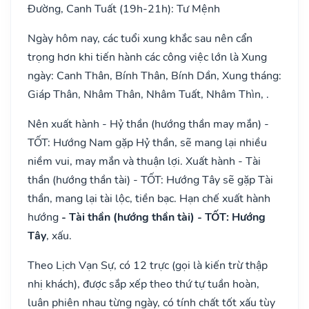
Đường, Canh Tuất (19h-21h): Tư Mệnh
Ngày hôm nay, các tuổi xung khắc sau nên cẩn
trọng hơn khi tiến hành các công việc lớn là Xung
ngày: Canh Thân, Bính Thân, Bính Dần, Xung tháng:
Giáp Thân, Nhâm Thân, Nhâm Tuất, Nhâm Thìn, .
Nên xuất hành - Hỷ thần (hướng thần may mắn) -
TỐT: Hướng Nam gặp Hỷ thần, sẽ mang lại nhiều
niềm vui, may mắn và thuận lợi. Xuất hành - Tài
thần (hướng thần tài) - TỐT: Hướng Tây sẽ gặp Tài
thần, mang lại tài lộc, tiền bạc. Hạn chế xuất hành
hướng
- Tài thần (hướng thần tài) - TỐT: Hướng
Tây
, xấu.
Theo Lịch Vạn Sự, có 12 trực (gọi là kiến trừ thập
nhị khách), được sắp xếp theo thứ tự tuần hoàn,
luân phiên nhau từng ngày, có tính chất tốt xấu tùy