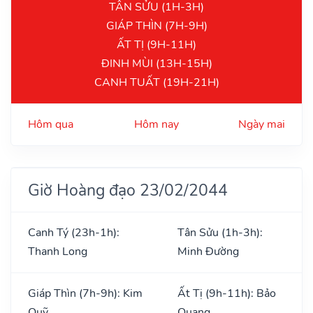
TÂN SỬU (1H-3H)
GIÁP THÌN (7H-9H)
ẤT TỊ (9H-11H)
ĐINH MÙI (13H-15H)
CANH TUẤT (19H-21H)
Hôm qua
Hôm nay
Ngày mai
Giờ Hoàng đạo 23/02/2044
Canh Tý (23h-1h):
Tân Sửu (1h-3h):
Thanh Long
Minh Đường
Giáp Thìn (7h-9h): Kim
Ất Tị (9h-11h): Bảo
Quỹ
Quang