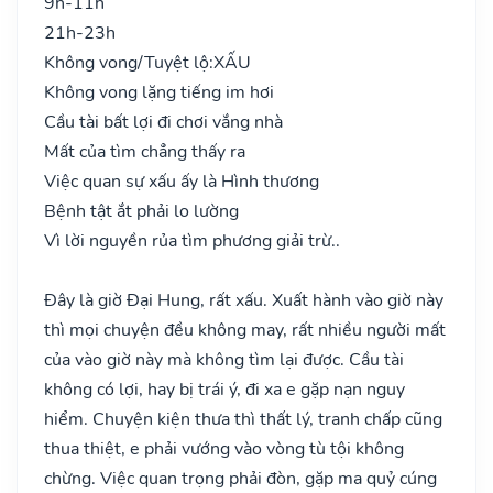
9h-11h
21h-23h
Không vong/Tuyệt lộ:
XẤU
Không vong lặng tiếng im hơi
Cầu tài bất lợi đi chơi vắng nhà
Mất của tìm chẳng thấy ra
Việc quan sự xấu ấy là Hình thương
Bệnh tật ắt phải lo lường
Vì lời nguyền rủa tìm phương giải trừ..
Đây là giờ Đại Hung, rất xấu. Xuất hành vào giờ này
thì mọi chuyện đều không may, rất nhiều người mất
của vào giờ này mà không tìm lại được. Cầu tài
không có lợi, hay bị trái ý, đi xa e gặp nạn nguy
hiểm. Chuyện kiện thưa thì thất lý, tranh chấp cũng
thua thiệt, e phải vướng vào vòng tù tội không
chừng. Việc quan trọng phải đòn, gặp ma quỷ cúng