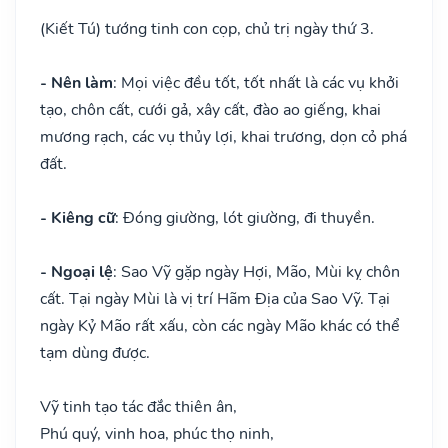
(Kiết Tú) tướng tinh con cọp, chủ trị ngày thứ 3.
- Nên làm
: Mọi việc đều tốt, tốt nhất là các vụ khởi
tạo, chôn cất, cưới gả, xây cất, đào ao giếng, khai
mương rạch, các vụ thủy lợi, khai trương, dọn cỏ phá
đất.
- Kiêng cữ
: Đóng giường, lót giường, đi thuyền.
- Ngoại lệ
: Sao Vỹ gặp ngày Hợi, Mão, Mùi kỵ chôn
cất. Tại ngày Mùi là vị trí Hãm Địa của Sao Vỹ. Tại
ngày Kỷ Mão rất xấu, còn các ngày Mão khác có thể
tạm dùng được.
Vỹ tinh tạo tác đắc thiên ân,
Phú quý, vinh hoa, phúc thọ ninh,