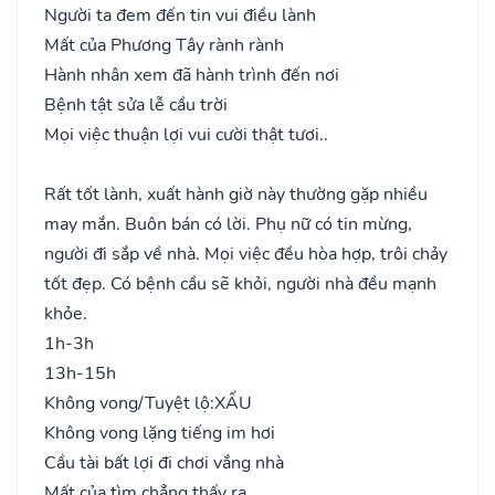
Người ta đem đến tin vui điều lành
Mất của Phương Tây rành rành
Hành nhân xem đã hành trình đến nơi
Bệnh tật sửa lễ cầu trời
Mọi việc thuận lợi vui cười thật tươi..
Rất tốt lành, xuất hành giờ này thường gặp nhiều
may mắn. Buôn bán có lời. Phụ nữ có tin mừng,
người đi sắp về nhà. Mọi việc đều hòa hợp, trôi chảy
tốt đẹp. Có bệnh cầu sẽ khỏi, người nhà đều mạnh
khỏe.
1h-3h
13h-15h
Không vong/Tuyệt lộ:
XẤU
Không vong lặng tiếng im hơi
Cầu tài bất lợi đi chơi vắng nhà
Mất của tìm chẳng thấy ra