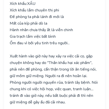
Xích khẩu:
XẤU
Xích khẩu lắm chuyên thị phi
Đề phòng ta phải lánh đi mới là
Mất của kíp phải dò la
Hành nhân chưa thấy ắt là viễn chinh
Gia trạch lắm việc bất bình
Ốm đau vì bởi yêu tinh trêu người..
Xuất hành vào giờ này hay xảy ra việc cãi cọ, gặp
chuyện không hay do "Thần khẩu hại xác phầm",
phải nên đề phòng, cẩn thận trong lời ăn tiếng nói,
giữ mồm giữ miệng. Người ra đi nên hoãn lại.
Phòng người người nguyền rủa, tránh lây bệnh. Nói
chung khi có việc hội họp, việc quan, tranh luận…
tránh đi vào giờ này, nếu bắt buộc phải đi thì nên
giữ miệng dễ gây ẩu đả cãi nhau.