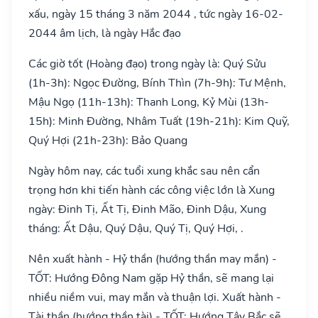
xấu, ngày 15 tháng 3 năm 2044 , tức ngày 16-02-
2044 âm lịch, là ngày Hắc đạo
Các giờ tốt (Hoàng đạo) trong ngày là: Quý Sửu
(1h-3h): Ngọc Đường, Bính Thìn (7h-9h): Tư Mệnh,
Mậu Ngọ (11h-13h): Thanh Long, Kỷ Mùi (13h-
15h): Minh Đường, Nhâm Tuất (19h-21h): Kim Quỹ,
Quý Hợi (21h-23h): Bảo Quang
Ngày hôm nay, các tuổi xung khắc sau nên cẩn
trọng hơn khi tiến hành các công việc lớn là Xung
ngày: Đinh Tị, Ất Tị, Đinh Mão, Đinh Dậu, Xung
tháng: Ất Dậu, Quý Dậu, Quý Tị, Quý Hợi, .
Nên xuất hành - Hỷ thần (hướng thần may mắn) -
TỐT: Hướng Đông Nam gặp Hỷ thần, sẽ mang lại
nhiều niềm vui, may mắn và thuận lợi. Xuất hành -
Tài thần (hướng thần tài) - TỐT: Hướng Tây Bắc sẽ