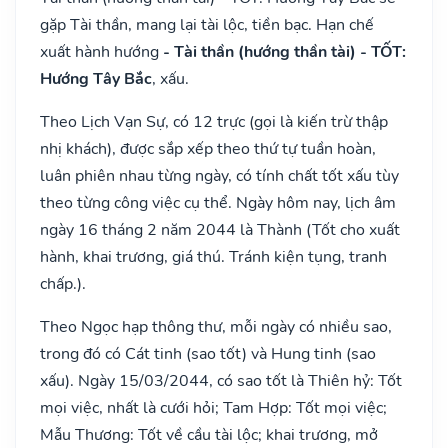
gặp Tài thần, mang lại tài lộc, tiền bạc. Hạn chế
xuất hành hướng
- Tài thần (hướng thần tài) - TỐT:
Hướng Tây Bắc
, xấu.
Theo Lịch Vạn Sự, có 12 trực (gọi là kiến trừ thập
nhị khách), được sắp xếp theo thứ tự tuần hoàn,
luân phiên nhau từng ngày, có tính chất tốt xấu tùy
theo từng công việc cụ thể. Ngày hôm nay, lịch âm
ngày 16 tháng 2 năm 2044 là Thành (Tốt cho xuất
hành, khai trương, giá thú. Tránh kiện tụng, tranh
chấp.).
Theo Ngọc hạp thông thư, mỗi ngày có nhiều sao,
trong đó có Cát tinh (sao tốt) và Hung tinh (sao
xấu). Ngày 15/03/2044, có sao tốt là Thiên hỷ: Tốt
mọi việc, nhất là cưới hỏi; Tam Hợp: Tốt mọi việc;
Mẫu Thương: Tốt về cầu tài lộc; khai trương, mở