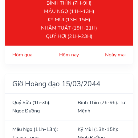
BÍNH THÌN (7H-9H)
MẬU NGỌ (11H-13H)
KỶ MÙI (13H-15H)
NHÂM TUẤT (19H-21H)
QUÝ HỢI (21H-23H)
Hôm qua
Hôm nay
Ngày mai
Giờ Hoàng đạo 15/03/2044
Quý Sửu (1h-3h):
Bính Thìn (7h-9h): Tư
Ngọc Đường
Mệnh
Mậu Ngọ (11h-13h):
Kỷ Mùi (13h-15h):
Thanh Long
Minh Đường