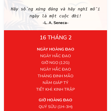
Hãy sống xứng đáng và hãy nghĩ mỗi
ngày là một cuộc đời!
-L. A. Seneca-
16 THÁNG 2
NGÀY HOÀNG ĐẠO
NGÀY HẮC ĐẠO
GIỜ NGỌ (12G)
NGÀY HẮC ĐẠO
THÁNG ĐINH MÃO
NĂM GIÁP TÝ
TIẾT KHÍ: KINH TRẬP
GIỜ HOÀNG ĐẠO
QUÝ SỬU (1H-3H)