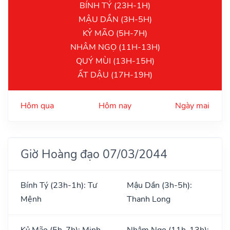
BÍNH TÝ (23H-1H)
MẬU DẦN (3H-5H)
KỶ MÃO (5H-7H)
NHÂM NGỌ (11H-13H)
QUÝ MÙI (13H-15H)
ẤT DẬU (17H-19H)
Hôm qua
Hôm nay
Ngày mai
Giờ Hoàng đạo 07/03/2044
Bính Tý (23h-1h): Tư
Mậu Dần (3h-5h):
Mệnh
Thanh Long
Kỷ Mão (5h-7h): Minh
Nhâm Ngọ (11h-13h):