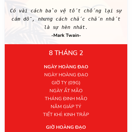
Có vài cách bảo vệ tốt chống lại sự
cám dỗ, nhưng cách chắc chắn nhất
là sự hèn nhát.
-Mark Twain-
8 THÁNG 2
NGÀY HOÀNG ĐẠO
NGÀY HOÀNG ĐẠO
GIỜ TỴ (09G)
NGÀY ẤT MÃO
THÁNG ĐINH MÃO
NĂM GIÁP TÝ
TIẾT KHÍ: KINH TRẬP
GIỜ HOÀNG ĐẠO