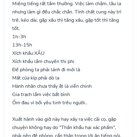
Miệng tiếng rất tầm thường. Việc làm chậm, lâu la
nhưng làm gì đều chắc chắn. Tính chất cung này trì
trệ, kéo dài, gặp xấu thì tăng xấu, gặp tốt thì tăng
tốt.
1h-3h
13h-15h
Xích khẩu:
XẤU
Xích khẩu lắm chuyên thị phi
Đề phòng ta phải lánh đi mới là
Mất của kíp phải dò la
Hành nhân chưa thấy ắt là viễn chinh
Gia trạch lắm việc bất bình
Ốm đau vì bởi yêu tinh trêu người..
Xuất hành vào giờ này hay xảy ra việc cãi cọ, gặp
chuyện không hay do "Thần khẩu hại xác phầm",
phải nên đề phòng, cẩn thận trong lời ăn tiếng nói,