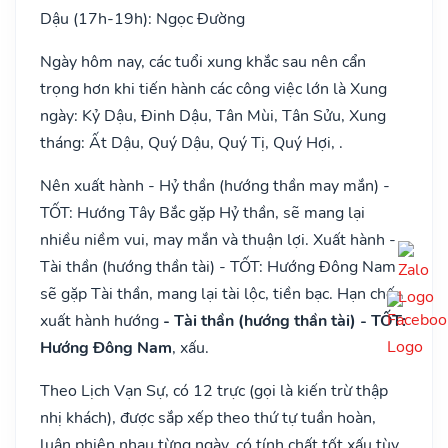
Dậu (17h-19h): Ngọc Đường
Ngày hôm nay, các tuổi xung khắc sau nên cẩn
trọng hơn khi tiến hành các công việc lớn là Xung
ngày: Kỷ Dậu, Đinh Dậu, Tân Mùi, Tân Sửu, Xung
tháng: Ất Dậu, Quý Dậu, Quý Tị, Quý Hợi, .
Nên xuất hành - Hỷ thần (hướng thần may mắn) -
TỐT: Hướng Tây Bắc gặp Hỷ thần, sẽ mang lại
nhiều niềm vui, may mắn và thuận lợi. Xuất hành -
Tài thần (hướng thần tài) - TỐT: Hướng Đông Nam
sẽ gặp Tài thần, mang lại tài lộc, tiền bạc. Hạn chế
xuất hành hướng
- Tài thần (hướng thần tài) - TỐT:
Hướng Đông Nam
, xấu.
Theo Lịch Vạn Sự, có 12 trực (gọi là kiến trừ thập
nhị khách), được sắp xếp theo thứ tự tuần hoàn,
luân phiên nhau từng ngày, có tính chất tốt xấu tùy