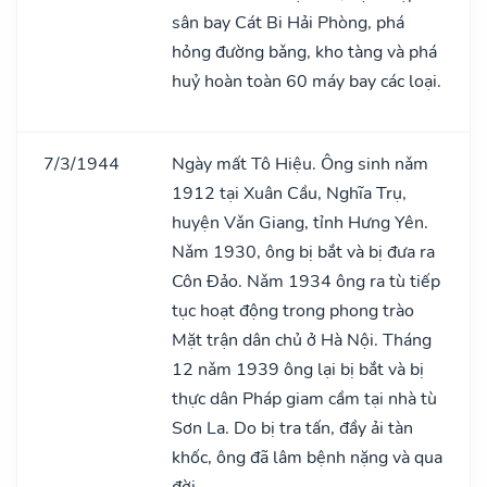
sân bay Cát Bi Hải Phòng, phá
hỏng đường bǎng, kho tàng và phá
huỷ hoàn toàn 60 máy bay các loại.
7/3/1944
Ngày mất Tô Hiệu. Ông sinh nǎm
1912 tại Xuân Cầu, Nghĩa Trụ,
huyện Vǎn Giang, tỉnh Hưng Yên.
Nǎm 1930, ông bị bắt và bị đưa ra
Côn Đảo. Nǎm 1934 ông ra tù tiếp
tục hoạt động trong phong trào
Mặt trận dân chủ ở Hà Nội. Tháng
12 nǎm 1939 ông lại bị bắt và bị
thực dân Pháp giam cầm tại nhà tù
Sơn La. Do bị tra tấn, đầy ải tàn
khốc, ông đã lâm bệnh nặng và qua
đời.