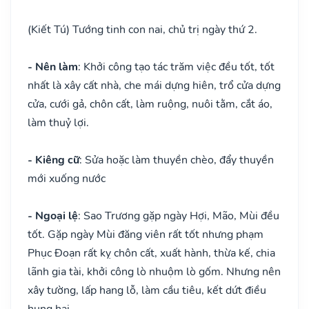
(Kiết Tú) Tướng tinh con nai, chủ trị ngày thứ 2.
- Nên làm
: Khởi công tạo tác trăm việc đều tốt, tốt
nhất là xây cất nhà, che mái dựng hiên, trổ cửa dựng
cửa, cưới gả, chôn cất, làm ruộng, nuôi tằm, cắt áo,
làm thuỷ lợi.
- Kiêng cữ
: Sửa hoặc làm thuyền chèo, đẩy thuyền
mới xuống nước
- Ngoại lệ
: Sao Trương gặp ngày Hợi, Mão, Mùi đều
tốt. Gặp ngày Mùi đăng viên rất tốt nhưng phạm
Phục Đoạn rất kỵ chôn cất, xuất hành, thừa kế, chia
lãnh gia tài, khởi công lò nhuộm lò gốm. Nhưng nên
xây tường, lấp hang lỗ, làm cầu tiêu, kết dứt điều
hung hại.