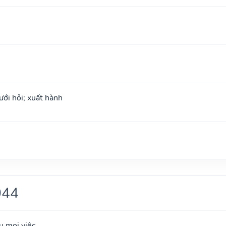
ưới hỏi; xuất hành
044
u mọi việc