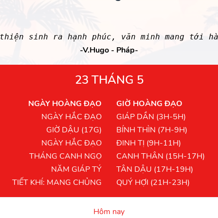
thiện sinh ra hạnh phúc, văn minh mang tới h
-V.Hugo - Pháp-
23 THÁNG 5
NGÀY HOÀNG ĐẠO
GIỜ HOÀNG ĐẠO
NGÀY HẮC ĐẠO
GIÁP DẦN (3H-5H)
GIỜ DẬU (17G)
BÍNH THÌN (7H-9H)
NGÀY HẮC ĐẠO
ĐINH TỊ (9H-11H)
THÁNG CANH NGỌ
CANH THÂN (15H-17H)
NĂM GIÁP TÝ
TÂN DẬU (17H-19H)
TIẾT KHÍ: MANG CHỦNG
QUÝ HỢI (21H-23H)
Hôm nay