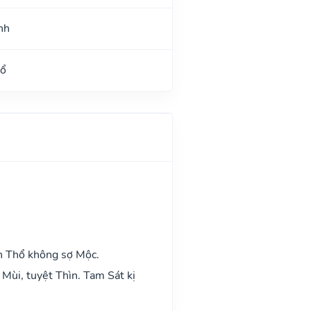
nh
Hổ
h Thổ không sợ Mộc.
Mùi, tuyệt Thìn. Tam Sát kị