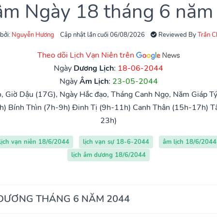
 âm Ngày 18 tháng 6 năm
 bởi:
Nguyễn Hương
Cập nhật lần cuối 06/08/2026
Reviewed By
Trần 
Theo dõi Lịch Vạn Niên trên
Ngày
Dương Lịch
:
18-06-2044
Ngày
Âm Lịch
:
23-05-2044
, Giờ Dậu (17G), Ngày Hắc đạo, Tháng Canh Ngọ, Năm Giáp T
h)
Bính Thìn (7h-9h)
Đinh Tị (9h-11h)
Canh Thân (15h-17h)
T
23h)
lịch vạn niên 18/6/2044
lịch vạn sự 18-6-2044
âm lịch 18/6/2044
lịch âm dương 18/6/2044
 DƯƠNG THÁNG 6 NĂM 2044