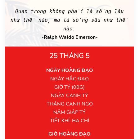
Quan trọng không phải là sống lâu
như thế nào, mà là sống sâu như thế
nào.
-Ralph Waldo Emerson-
25 THÁNG 5
NGÀY HOÀNG ĐẠO
NGÀY HẮC ĐẠO
GIỜ TÝ (00G)
NGÀY CANH TÝ
THÁNG CANH NGỌ
NĂM GIÁP TÝ
TIẾT KHÍ: HẠ CHÍ
GIỜ HOÀNG ĐẠO