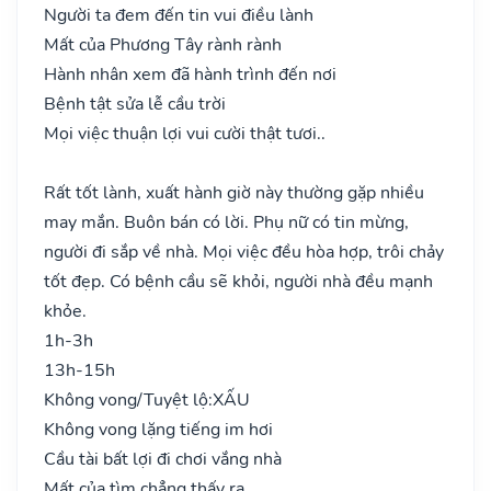
Người ta đem đến tin vui điều lành
Mất của Phương Tây rành rành
Hành nhân xem đã hành trình đến nơi
Bệnh tật sửa lễ cầu trời
Mọi việc thuận lợi vui cười thật tươi..
Rất tốt lành, xuất hành giờ này thường gặp nhiều
may mắn. Buôn bán có lời. Phụ nữ có tin mừng,
người đi sắp về nhà. Mọi việc đều hòa hợp, trôi chảy
tốt đẹp. Có bệnh cầu sẽ khỏi, người nhà đều mạnh
khỏe.
1h-3h
13h-15h
Không vong/Tuyệt lộ:
XẤU
Không vong lặng tiếng im hơi
Cầu tài bất lợi đi chơi vắng nhà
Mất của tìm chẳng thấy ra