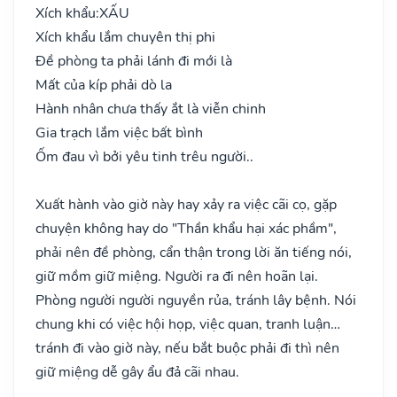
Xích khẩu:
XẤU
Xích khẩu lắm chuyên thị phi
Đề phòng ta phải lánh đi mới là
Mất của kíp phải dò la
Hành nhân chưa thấy ắt là viễn chinh
Gia trạch lắm việc bất bình
Ốm đau vì bởi yêu tinh trêu người..
Xuất hành vào giờ này hay xảy ra việc cãi cọ, gặp
chuyện không hay do "Thần khẩu hại xác phầm",
phải nên đề phòng, cẩn thận trong lời ăn tiếng nói,
giữ mồm giữ miệng. Người ra đi nên hoãn lại.
Phòng người người nguyền rủa, tránh lây bệnh. Nói
chung khi có việc hội họp, việc quan, tranh luận…
tránh đi vào giờ này, nếu bắt buộc phải đi thì nên
giữ miệng dễ gây ẩu đả cãi nhau.