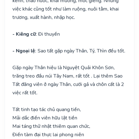
kênh, tháo nước, khai mương, móc giếng. Những
việc khác cũng tốt như làm ruộng, nuôi tằm, khai
trương, xuất hành, nhập học.
- Kiêng cữ
: Đi thuyền
- Ngoại lệ
: Sao tất gặp ngày Thân, Tý, Thìn đều tốt.
Gặp ngày Thân hiệu là Nguyệt Quải Khôn Sơn,
trăng treo đầu núi Tây Nam, rất tốt . Lại thêm Sao
Tất đăng viên ở ngày Thân, cưới gả và chôn cất là 2
việc rất tốt.
Tất tinh tạo tác chủ quang tiền,
Mãi dắc điền viên hữu lật tiền
Mai táng thử nhật thiêm quan chức,
Điền tàm đại thực lai phong niên