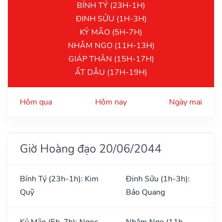
BÍNH TÝ (23H-1H)
ĐINH SỬU (1H-3H)
KỶ MÃO (5H-7H)
NHÂM NGỌ (11H-13H)
GIÁP THÂN (15H-17H)
ẤT DẬU (17H-19H)
Hôm qua
Hôm nay
Ngày mai
Giờ Hoàng đạo 20/06/2044
Bính Tý (23h-1h): Kim
Đinh Sửu (1h-3h):
Quỹ
Bảo Quang
Kỷ Mão (5h-7h): Ngọc
Nhâm Ngọ (11h-