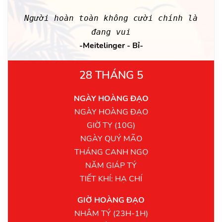
Người hoàn toàn không cười chính là
đang vui
-Meitelinger - Bỉ-
28 THÁNG 5
NGÀY HOÀNG ĐẠO
NGÀY HOÀNG ĐẠO
GIỜ TỴ (10G)
NGÀY QUÝ MÃO
THÁNG CANH NGỌ
NĂM GIÁP TÝ
TIẾT KHÍ: HẠ CHÍ
GIỜ HOÀNG ĐẠO
NHÂM TÝ (23H-1H)