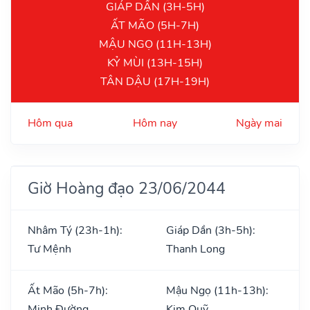
GIÁP DẦN (3H-5H)
ẤT MÃO (5H-7H)
MẬU NGỌ (11H-13H)
KỶ MÙI (13H-15H)
TÂN DẬU (17H-19H)
Hôm qua
Hôm nay
Ngày mai
Giờ Hoàng đạo 23/06/2044
Nhâm Tý (23h-1h):
Giáp Dần (3h-5h):
Tư Mệnh
Thanh Long
Ất Mão (5h-7h):
Mậu Ngọ (11h-13h):
Minh Đường
Kim Quỹ