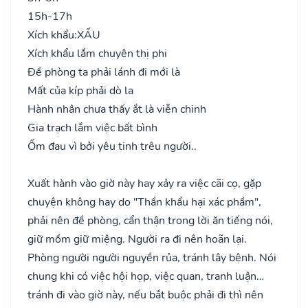
15h-17h
Xích khẩu:
XẤU
Xích khẩu lắm chuyên thị phi
Đề phòng ta phải lánh đi mới là
Mất của kíp phải dò la
Hành nhân chưa thấy ắt là viễn chinh
Gia trạch lắm việc bất bình
Ốm đau vì bởi yêu tinh trêu người..
Xuất hành vào giờ này hay xảy ra việc cãi cọ, gặp
chuyện không hay do "Thần khẩu hại xác phầm",
phải nên đề phòng, cẩn thận trong lời ăn tiếng nói,
giữ mồm giữ miệng. Người ra đi nên hoãn lại.
Phòng người người nguyền rủa, tránh lây bệnh. Nói
chung khi có việc hội họp, việc quan, tranh luận…
tránh đi vào giờ này, nếu bắt buộc phải đi thì nên