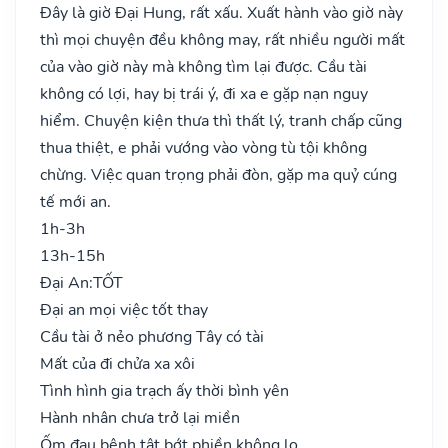
Đây là giờ Đại Hung, rất xấu. Xuất hành vào giờ này
thì mọi chuyện đều không may, rất nhiều người mất
của vào giờ này mà không tìm lại được. Cầu tài
không có lợi, hay bị trái ý, đi xa e gặp nạn nguy
hiểm. Chuyện kiện thưa thì thất lý, tranh chấp cũng
thua thiệt, e phải vướng vào vòng tù tội không
chừng. Việc quan trọng phải đòn, gặp ma quỷ cúng
tế mới an.
1h-3h
13h-15h
Đại An:
TỐT
Đại an mọi việc tốt thay
Cầu tài ở nẻo phương Tây có tài
Mất của đi chửa xa xôi
Tình hình gia trạch ấy thời bình yên
Hành nhân chưa trở lại miền
Ốm đau bệnh tật bớt phiền không lo