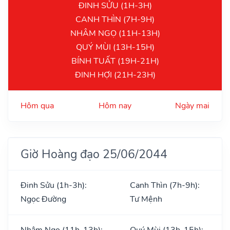
ĐINH SỬU (1H-3H)
CANH THÌN (7H-9H)
NHÂM NGỌ (11H-13H)
QUÝ MÙI (13H-15H)
BÍNH TUẤT (19H-21H)
ĐINH HỢI (21H-23H)
Hôm qua
Hôm nay
Ngày mai
Giờ Hoàng đạo 25/06/2044
Đinh Sửu (1h-3h):
Canh Thìn (7h-9h):
Ngọc Đường
Tư Mệnh
Nhâm Ngọ (11h-13h):
Quý Mùi (13h-15h):