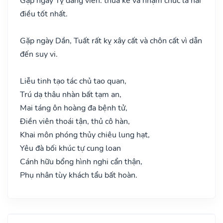
Gặp ngày Tỵ đăng viên: thừa kế và nhậm chức là hai
điều tốt nhất.
Gặp ngày Dần, Tuất rất kỵ xây cất và chôn cất vì dẫn
đến suy vi.
Liễu tinh tạo tác chủ tao quan,
Trú dạ thâu nhàn bất tạm an,
Mai táng ôn hoàng đa bệnh tử,
Điền viên thoái tận, thủ cô hàn,
Khai môn phóng thủy chiêu lung hạt,
Yêu đà bối khúc tự cung loan
Cánh hữu bổng hình nghi cẩn thận,
Phụ nhân tùy khách tẩu bất hoàn.