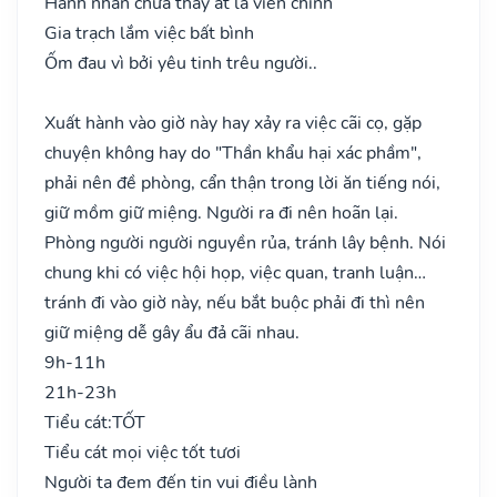
Hành nhân chưa thấy ắt là viễn chinh
Gia trạch lắm việc bất bình
Ốm đau vì bởi yêu tinh trêu người..
Xuất hành vào giờ này hay xảy ra việc cãi cọ, gặp
chuyện không hay do "Thần khẩu hại xác phầm",
phải nên đề phòng, cẩn thận trong lời ăn tiếng nói,
giữ mồm giữ miệng. Người ra đi nên hoãn lại.
Phòng người người nguyền rủa, tránh lây bệnh. Nói
chung khi có việc hội họp, việc quan, tranh luận…
tránh đi vào giờ này, nếu bắt buộc phải đi thì nên
giữ miệng dễ gây ẩu đả cãi nhau.
9h-11h
21h-23h
Tiểu cát:
TỐT
Tiểu cát mọi việc tốt tươi
Người ta đem đến tin vui điều lành