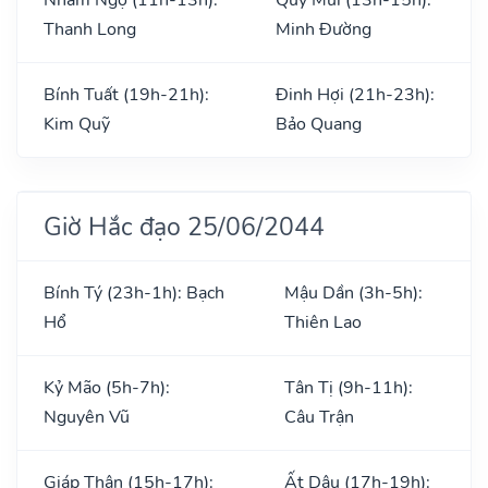
Thanh Long
Minh Đường
Bính Tuất (19h-21h):
Đinh Hợi (21h-23h):
Kim Quỹ
Bảo Quang
Giờ Hắc đạo 25/06/2044
Bính Tý (23h-1h): Bạch
Mậu Dần (3h-5h):
Hổ
Thiên Lao
Kỷ Mão (5h-7h):
Tân Tị (9h-11h):
Nguyên Vũ
Câu Trận
Giáp Thân (15h-17h):
Ất Dậu (17h-19h):