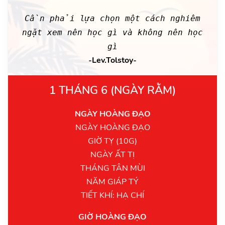
Cần phải lựa chọn một cách nghiêm
ngặt xem nên học gì và không nên học
gì
-Lev.Tolstoy-
1 THÁNG 6 (NGÀY RẰM)
NGÀY HOÀNG ĐẠO
NGÀY HOÀNG ĐẠO
GIỜ TỴ (10G)
NGÀY ẤT TỊ
THÁNG TÂN MÙI
NĂM GIÁP TÝ
TIẾT KHÍ: HẠ CHÍ
GIỜ HOÀNG ĐẠO