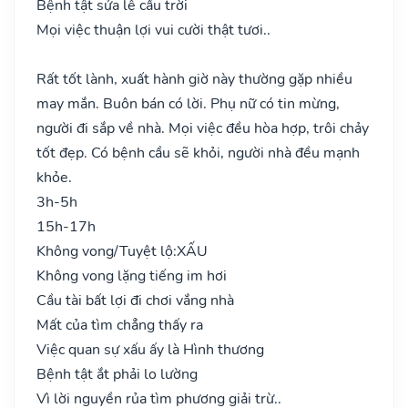
Bệnh tật sửa lễ cầu trời
Mọi việc thuận lợi vui cười thật tươi..
Rất tốt lành, xuất hành giờ này thường gặp nhiều
may mắn. Buôn bán có lời. Phụ nữ có tin mừng,
người đi sắp về nhà. Mọi việc đều hòa hợp, trôi chảy
tốt đẹp. Có bệnh cầu sẽ khỏi, người nhà đều mạnh
khỏe.
3h-5h
15h-17h
Không vong/Tuyệt lộ:
XẤU
Không vong lặng tiếng im hơi
Cầu tài bất lợi đi chơi vắng nhà
Mất của tìm chẳng thấy ra
Việc quan sự xấu ấy là Hình thương
Bệnh tật ắt phải lo lường
Vì lời nguyền rủa tìm phương giải trừ..