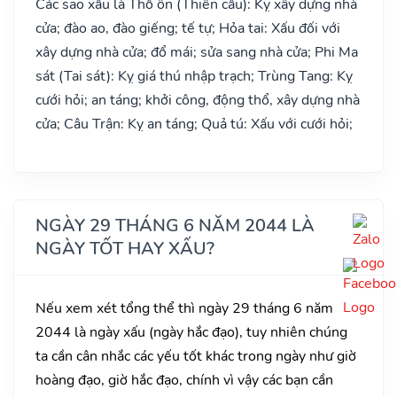
Các sao xấu là Thổ ôn (Thiên cẩu): Kỵ xây dựng nhà
cửa; đào ao, đào giếng; tế tự; Hỏa tai: Xấu đối với
xây dựng nhà cửa; đổ mái; sửa sang nhà cửa; Phi Ma
sát (Tai sát): Kỵ giá thú nhập trạch; Trùng Tang: Kỵ
cưới hỏi; an táng; khởi công, động thổ, xây dựng nhà
cửa; Câu Trận: Kỵ an táng; Quả tú: Xấu với cưới hỏi;
NGÀY 29 THÁNG 6 NĂM 2044 LÀ
NGÀY TỐT HAY XẤU?
Nếu xem xét tổng thể thì ngày 29 tháng 6 năm
2044 là ngày xấu (ngày hắc đạo), tuy nhiên chúng
ta cần cân nhắc các yếu tốt khác trong ngày như giờ
hoàng đạo, giờ hắc đạo, chính vì vậy các bạn cần