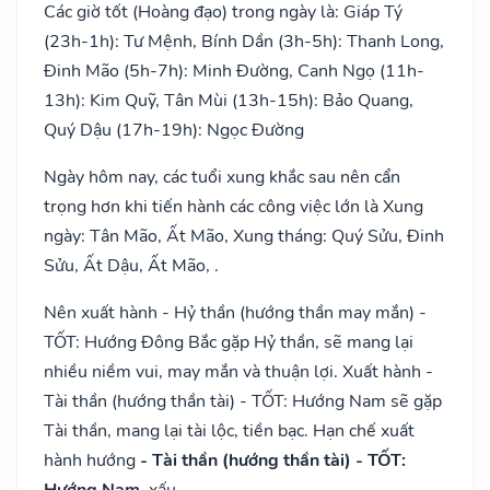
Các giờ tốt (Hoàng đạo) trong ngày là: Giáp Tý
(23h-1h): Tư Mệnh, Bính Dần (3h-5h): Thanh Long,
Đinh Mão (5h-7h): Minh Đường, Canh Ngọ (11h-
13h): Kim Quỹ, Tân Mùi (13h-15h): Bảo Quang,
Quý Dậu (17h-19h): Ngọc Đường
Ngày hôm nay, các tuổi xung khắc sau nên cẩn
trọng hơn khi tiến hành các công việc lớn là Xung
ngày: Tân Mão, Ất Mão, Xung tháng: Quý Sửu, Đinh
Sửu, Ất Dậu, Ất Mão, .
Nên xuất hành - Hỷ thần (hướng thần may mắn) -
TỐT: Hướng Đông Bắc gặp Hỷ thần, sẽ mang lại
nhiều niềm vui, may mắn và thuận lợi. Xuất hành -
Tài thần (hướng thần tài) - TỐT: Hướng Nam sẽ gặp
Tài thần, mang lại tài lộc, tiền bạc. Hạn chế xuất
hành hướng
- Tài thần (hướng thần tài) - TỐT:
Hướng Nam
, xấu.