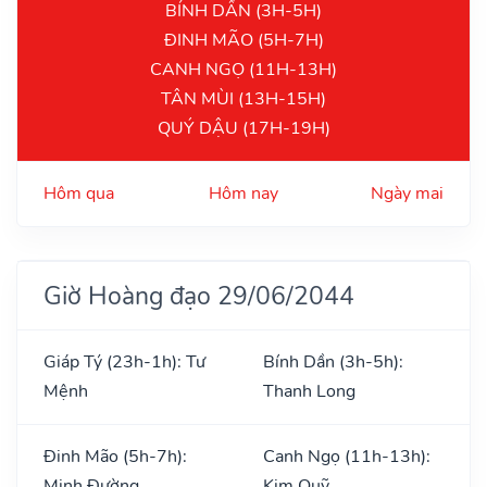
BÍNH DẦN (3H-5H)
ĐINH MÃO (5H-7H)
CANH NGỌ (11H-13H)
TÂN MÙI (13H-15H)
QUÝ DẬU (17H-19H)
Hôm qua
Hôm nay
Ngày mai
Giờ Hoàng đạo 29/06/2044
Giáp Tý (23h-1h): Tư
Bính Dần (3h-5h):
Mệnh
Thanh Long
Đinh Mão (5h-7h):
Canh Ngọ (11h-13h):
Minh Đường
Kim Quỹ