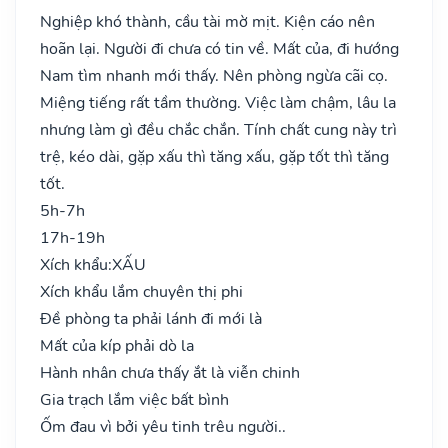
Nghiệp khó thành, cầu tài mờ mịt. Kiện cáo nên
hoãn lại. Người đi chưa có tin về. Mất của, đi hướng
Nam tìm nhanh mới thấy. Nên phòng ngừa cãi cọ.
Miệng tiếng rất tầm thường. Việc làm chậm, lâu la
nhưng làm gì đều chắc chắn. Tính chất cung này trì
trệ, kéo dài, gặp xấu thì tăng xấu, gặp tốt thì tăng
tốt.
5h-7h
17h-19h
Xích khẩu:
XẤU
Xích khẩu lắm chuyên thị phi
Đề phòng ta phải lánh đi mới là
Mất của kíp phải dò la
Hành nhân chưa thấy ắt là viễn chinh
Gia trạch lắm việc bất bình
Ốm đau vì bởi yêu tinh trêu người..