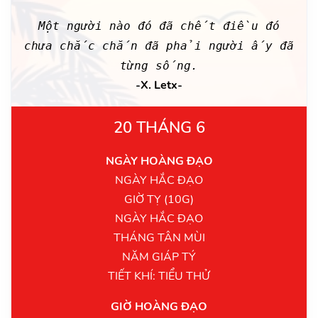
Một người nào đó đã chết điều đó
chưa chắc chắn đã phải người ấy đã
từng sống.
-X. Letx-
20 THÁNG 6
NGÀY HOÀNG ĐẠO
NGÀY HẮC ĐẠO
GIỜ TỴ (10G)
NGÀY HẮC ĐẠO
THÁNG TÂN MÙI
NĂM GIÁP TÝ
TIẾT KHÍ: TIỂU THỬ
GIỜ HOÀNG ĐẠO