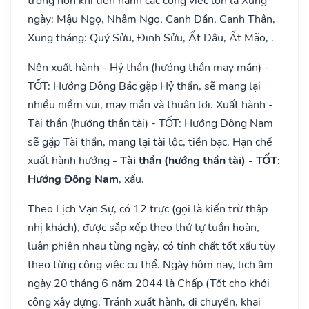
trọng hơn khi tiến hành các công việc lớn là Xung
ngày: Mậu Ngọ, Nhâm Ngọ, Canh Dần, Canh Thân,
Xung tháng: Quý Sửu, Đinh Sửu, Ất Dậu, Ất Mão, .
Nên xuất hành - Hỷ thần (hướng thần may mắn) -
TỐT: Hướng Đông Bắc gặp Hỷ thần, sẽ mang lại
nhiều niềm vui, may mắn và thuận lợi. Xuất hành -
Tài thần (hướng thần tài) - TỐT: Hướng Đông Nam
sẽ gặp Tài thần, mang lại tài lộc, tiền bạc. Hạn chế
xuất hành hướng
- Tài thần (hướng thần tài) - TỐT:
Hướng Đông Nam
, xấu.
Theo Lịch Vạn Sự, có 12 trực (gọi là kiến trừ thập
nhị khách), được sắp xếp theo thứ tự tuần hoàn,
luân phiên nhau từng ngày, có tính chất tốt xấu tùy
theo từng công việc cụ thể. Ngày hôm nay, lịch âm
ngày 20 tháng 6 năm 2044 là Chấp (Tốt cho khởi
công xây dựng. Tránh xuất hành, di chuyển, khai