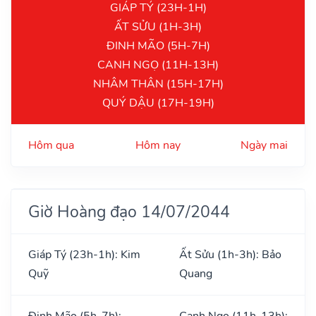
GIÁP TÝ (23H-1H)
ẤT SỬU (1H-3H)
ĐINH MÃO (5H-7H)
CANH NGỌ (11H-13H)
NHÂM THÂN (15H-17H)
QUÝ DẬU (17H-19H)
Hôm qua
Hôm nay
Ngày mai
Giờ Hoàng đạo 14/07/2044
Giáp Tý (23h-1h): Kim
Ất Sửu (1h-3h): Bảo
Quỹ
Quang
Đinh Mão (5h-7h):
Canh Ngọ (11h-13h):