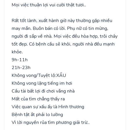
Mọi việc thuận lợi vui cười thật tươi..
Rất tốt lành, xuất hành giờ này thường gặp nhiều
may mắn. Buôn bán có lời. Phụ nữ có tin mừng,
người đi sắp về nhà. Mọi việc đều hòa hợp, trôi chảy
tốt đẹp. Có bệnh cầu sẽ khỏi, người nhà đều mạnh
khỏe.
9h-11h
21h-23h
Không vong/Tuyệt lộ:
XẤU
Không vong lặng tiếng im hơi
Cầu tài bất lợi đi chơi vắng nhà
Mất của tìm chẳng thấy ra
Việc quan sự xấu ấy là Hình thương
Bệnh tật ắt phải lo lường
Vì lời nguyền rủa tìm phương giải trừ..