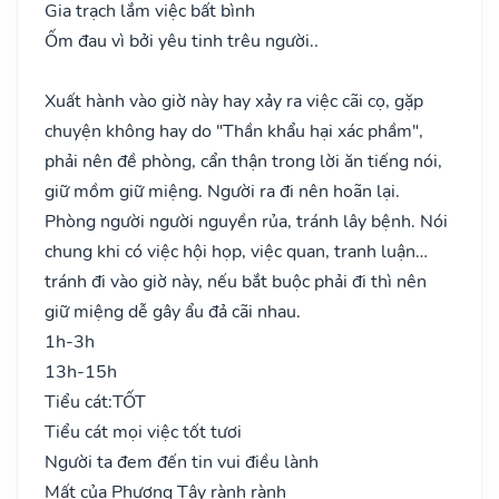
Gia trạch lắm việc bất bình
Ốm đau vì bởi yêu tinh trêu người..
Xuất hành vào giờ này hay xảy ra việc cãi cọ, gặp
chuyện không hay do "Thần khẩu hại xác phầm",
phải nên đề phòng, cẩn thận trong lời ăn tiếng nói,
giữ mồm giữ miệng. Người ra đi nên hoãn lại.
Phòng người người nguyền rủa, tránh lây bệnh. Nói
chung khi có việc hội họp, việc quan, tranh luận…
tránh đi vào giờ này, nếu bắt buộc phải đi thì nên
giữ miệng dễ gây ẩu đả cãi nhau.
1h-3h
13h-15h
Tiểu cát:
TỐT
Tiểu cát mọi việc tốt tươi
Người ta đem đến tin vui điều lành
Mất của Phương Tây rành rành