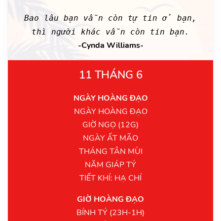
Bao lâu bạn vẫn còn tự tin ở bạn,
thì người khác vẫn còn tin bạn.
-Cynda Williams-
11 THÁNG 6
NGÀY HOÀNG ĐẠO
NGÀY HOÀNG ĐẠO
GIỜ NGỌ (12G)
NGÀY ẤT MÃO
THÁNG TÂN MÙI
NĂM GIÁP TÝ
TIẾT KHÍ: HẠ CHÍ
GIỜ HOÀNG ĐẠO
BÍNH TÝ (23H-1H)