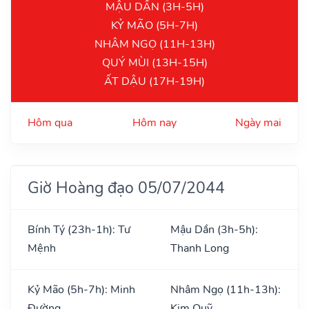
MẬU DẦN (3H-5H)
KỶ MÃO (5H-7H)
NHÂM NGỌ (11H-13H)
QUÝ MÙI (13H-15H)
ẤT DẬU (17H-19H)
Hôm qua
Hôm nay
Ngày mai
Giờ Hoàng đạo 05/07/2044
Bính Tý (23h-1h): Tư
Mậu Dần (3h-5h):
Mệnh
Thanh Long
Kỷ Mão (5h-7h): Minh
Nhâm Ngọ (11h-13h):
Đường
Kim Quỹ