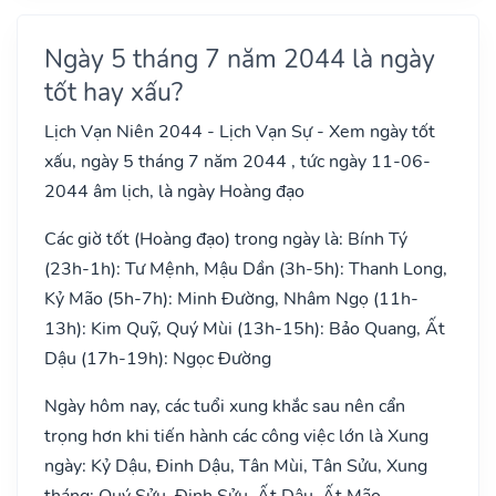
Ngày 5 tháng 7 năm 2044 là ngày
tốt hay xấu?
Lịch Vạn Niên 2044 - Lịch Vạn Sự - Xem ngày tốt
xấu, ngày 5 tháng 7 năm 2044 , tức ngày 11-06-
2044 âm lịch, là ngày Hoàng đạo
Các giờ tốt (Hoàng đạo) trong ngày là: Bính Tý
(23h-1h): Tư Mệnh, Mậu Dần (3h-5h): Thanh Long,
Kỷ Mão (5h-7h): Minh Đường, Nhâm Ngọ (11h-
13h): Kim Quỹ, Quý Mùi (13h-15h): Bảo Quang, Ất
Dậu (17h-19h): Ngọc Đường
Ngày hôm nay, các tuổi xung khắc sau nên cẩn
trọng hơn khi tiến hành các công việc lớn là Xung
ngày: Kỷ Dậu, Đinh Dậu, Tân Mùi, Tân Sửu, Xung
tháng: Quý Sửu, Đinh Sửu, Ất Dậu, Ất Mão, .