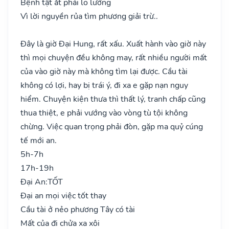
Bệnh tật ắt phải lo lường
Vì lời nguyền rủa tìm phương giải trừ..
Đây là giờ Đại Hung, rất xấu. Xuất hành vào giờ này
thì mọi chuyện đều không may, rất nhiều người mất
của vào giờ này mà không tìm lại được. Cầu tài
không có lợi, hay bị trái ý, đi xa e gặp nạn nguy
hiểm. Chuyện kiện thưa thì thất lý, tranh chấp cũng
thua thiệt, e phải vướng vào vòng tù tội không
chừng. Việc quan trọng phải đòn, gặp ma quỷ cúng
tế mới an.
5h-7h
17h-19h
Đại An:
TỐT
Đại an mọi việc tốt thay
Cầu tài ở nẻo phương Tây có tài
Mất của đi chửa xa xôi