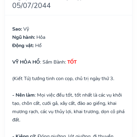
05/07/2044
Sao:
Vỹ
Ngũ hành:
Hỏa
Động vật:
Hổ
VỸ HỎA HỔ
: Sầm Bành:
TỐT
(Kiết Tú) tướng tinh con cọp, chủ trị ngày thứ 3.
- Nên làm
: Mọi việc đều tốt, tốt nhất là các vụ khởi
tạo, chôn cất, cưới gả, xây cất, đào ao giếng, khai
mương rạch, các vụ thủy lợi, khai trương, dọn cỏ phá
đất.
- Kiêng cữ
: Đóng giường, lót giường, đi thuyền.