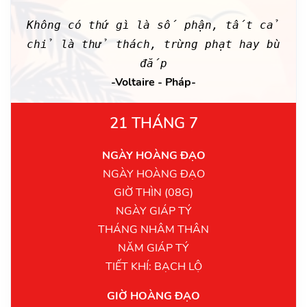
Không có thứ gì là số phận, tất cả
chỉ là thử thách, trừng phạt hay bù
đắp
-Voltaire - Pháp-
21 THÁNG 7
NGÀY HOÀNG ĐẠO
NGÀY HOÀNG ĐẠO
GIỜ THÌN (08G)
NGÀY GIÁP TÝ
THÁNG NHÂM THÂN
NĂM GIÁP TÝ
TIẾT KHÍ: BẠCH LỘ
GIỜ HOÀNG ĐẠO