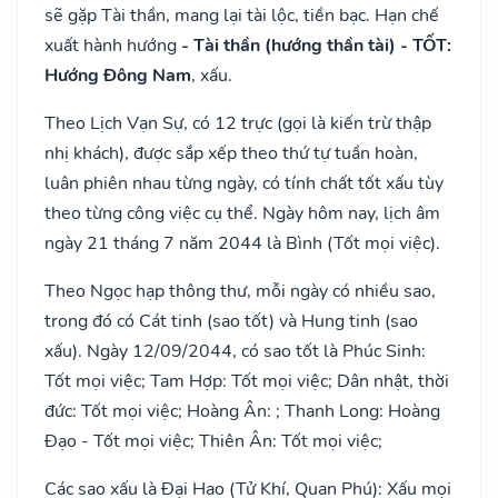
sẽ gặp Tài thần, mang lại tài lộc, tiền bạc. Hạn chế
xuất hành hướng
- Tài thần (hướng thần tài) - TỐT:
Hướng Đông Nam
, xấu.
Theo Lịch Vạn Sự, có 12 trực (gọi là kiến trừ thập
nhị khách), được sắp xếp theo thứ tự tuần hoàn,
luân phiên nhau từng ngày, có tính chất tốt xấu tùy
theo từng công việc cụ thể. Ngày hôm nay, lịch âm
ngày 21 tháng 7 năm 2044 là Bình (Tốt mọi việc).
Theo Ngọc hạp thông thư, mỗi ngày có nhiều sao,
trong đó có Cát tinh (sao tốt) và Hung tinh (sao
xấu). Ngày 12/09/2044, có sao tốt là Phúc Sinh:
Tốt mọi việc; Tam Hợp: Tốt mọi việc; Dân nhật, thời
đức: Tốt mọi việc; Hoàng Ân: ; Thanh Long: Hoàng
Đạo - Tốt mọi việc; Thiên Ân: Tốt mọi việc;
Các sao xấu là Đại Hao (Tử Khí, Quan Phú): Xấu mọi