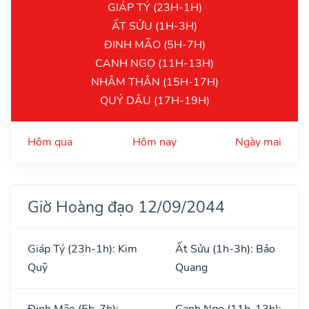
GIÁP TÝ (23H-1H)
ẤT SỬU (1H-3H)
ĐINH MÃO (5H-7H)
CANH NGỌ (11H-13H)
NHÂM THÂN (15H-17H)
QUÝ DẬU (17H-19H)
Hôm qua
Hôm nay
Ngày mai
Giờ Hoàng đạo 12/09/2044
Giáp Tý (23h-1h): Kim
Ất Sửu (1h-3h): Bảo
Quỹ
Quang
Đinh Mão (5h-7h):
Canh Ngọ (11h-13h):