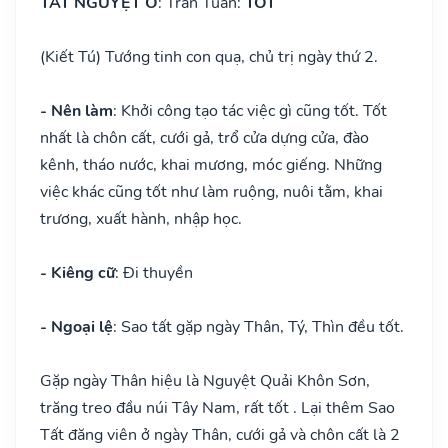
TẤT NGUYỆT Ô
: Trần Tuấn:
TỐT
(Kiết Tú) Tướng tinh con quạ, chủ trị ngày thứ 2.
- Nên làm
: Khởi công tạo tác việc gì cũng tốt. Tốt
nhất là chôn cất, cưới gả, trổ cửa dựng cửa, đào
kênh, tháo nước, khai mương, móc giếng. Những
việc khác cũng tốt như làm ruộng, nuôi tằm, khai
trương, xuất hành, nhập học.
- Kiêng cữ
: Đi thuyền
- Ngoại lệ
: Sao tất gặp ngày Thân, Tý, Thìn đều tốt.
Gặp ngày Thân hiệu là Nguyệt Quải Khôn Sơn,
trăng treo đầu núi Tây Nam, rất tốt . Lại thêm Sao
Tất đăng viên ở ngày Thân, cưới gả và chôn cất là 2