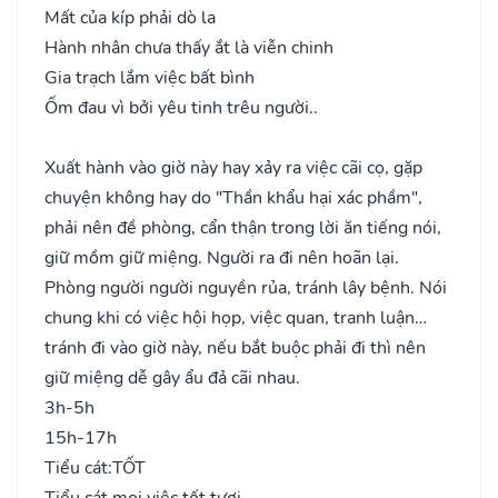
Mất của kíp phải dò la
Hành nhân chưa thấy ắt là viễn chinh
Gia trạch lắm việc bất bình
Ốm đau vì bởi yêu tinh trêu người..
Xuất hành vào giờ này hay xảy ra việc cãi cọ, gặp
chuyện không hay do "Thần khẩu hại xác phầm",
phải nên đề phòng, cẩn thận trong lời ăn tiếng nói,
giữ mồm giữ miệng. Người ra đi nên hoãn lại.
Phòng người người nguyền rủa, tránh lây bệnh. Nói
chung khi có việc hội họp, việc quan, tranh luận…
tránh đi vào giờ này, nếu bắt buộc phải đi thì nên
giữ miệng dễ gây ẩu đả cãi nhau.
3h-5h
15h-17h
Tiểu cát:
TỐT
Tiểu cát mọi việc tốt tươi