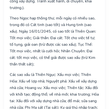
công xây dựng. Tránh xuất hành, di chuyển, khai
trương.).
Theo Ngọc hạp thông thư, mỗi ngày có nhiều sao,
trong đó có Cát tinh (sao tốt) và Hung tinh (sao
xấu). Ngày 16/01/2045, có sao tốt là Thiên Quan:
Tốt mọi việc; Giải thần: Đại cát: Tốt cho việc tế tự;
tố tụng, giải oan (trừ được các sao xấu); Tục Thế:
Tốt mọi việc, nhất là cưới hỏi; Nhân Chuyên: Đại
cát: tốt mọi việc, có thể giải được sao xấu (trừ Kim
thần thất sát);
Các sao xấu là Thiên Ngục: Xấu mọi việc; Thiên
Hỏa: Xấu về lợp nhà; Nguyệt phá: Xấu về xây dựng
nhà cửa; Hoang vu: Xấu mọi việc; Thiên tặc: Xấu đối
với khởi tạo; động thổ; về nhà mới; khai trương; Hỏa
tai: Xấu đối với xây dựng nhà cửa; đổ mái; sửa sang
nhà cửa; Phi Ma sát (Tai sát): Kỵ giá thú nhập trạch;