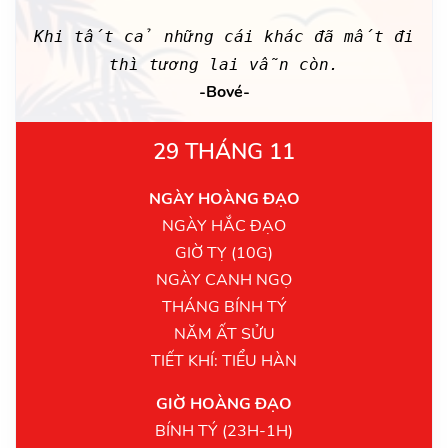
Khi tất cả những cái khác đã mất đi
thì tương lai vẫn còn.
-Bové-
29 THÁNG 11
NGÀY HOÀNG ĐẠO
NGÀY HẮC ĐẠO
GIỜ TỴ (10G)
NGÀY CANH NGỌ
THÁNG BÍNH TÝ
NĂM ẤT SỬU
TIẾT KHÍ: TIỂU HÀN
GIỜ HOÀNG ĐẠO
BÍNH TÝ (23H-1H)