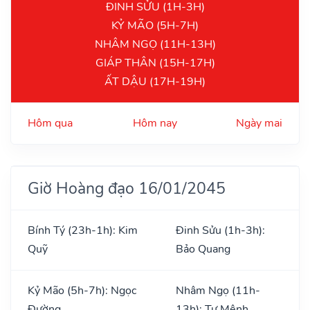
ĐINH SỬU (1H-3H)
KỶ MÃO (5H-7H)
NHÂM NGỌ (11H-13H)
GIÁP THÂN (15H-17H)
ẤT DẬU (17H-19H)
Hôm qua
Hôm nay
Ngày mai
Giờ Hoàng đạo 16/01/2045
Bính Tý (23h-1h): Kim
Đinh Sửu (1h-3h):
Quỹ
Bảo Quang
Kỷ Mão (5h-7h): Ngọc
Nhâm Ngọ (11h-
Đường
13h): Tư Mệnh