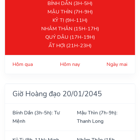
BÍNH DẦN (3H-5H)
MẬU THÌN (7H-9H)
KỶ TỊ (9H-11H)
NHÂM THÂN (15H-17H)
QUÝ DẬU (17H-19H)
ẤT HỢI (21H-23H)
Hôm qua
Hôm nay
Ngày mai
Giờ Hoàng đạo 20/01/2045
Bính Dần (3h-5h): Tư
Mậu Thìn (7h-9h):
Mệnh
Thanh Long
Kỷ Tị (9h-11h): Minh
Nhâm Thân (15h-