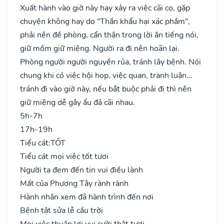
Xuất hành vào giờ này hay xảy ra việc cãi cọ, gặp
chuyện không hay do "Thần khẩu hại xác phầm",
phải nên đề phòng, cẩn thận trong lời ăn tiếng nói,
giữ mồm giữ miệng. Người ra đi nên hoãn lại.
Phòng người người nguyền rủa, tránh lây bệnh. Nói
chung khi có việc hội họp, việc quan, tranh luận…
tránh đi vào giờ này, nếu bắt buộc phải đi thì nên
giữ miệng dễ gây ẩu đả cãi nhau.
5h-7h
17h-19h
Tiểu cát:
TỐT
Tiểu cát mọi việc tốt tươi
Người ta đem đến tin vui điều lành
Mất của Phương Tây rành rành
Hành nhân xem đã hành trình đến nơi
Bệnh tật sửa lễ cầu trời
Mọi việc thuận lợi vui cười thật tươi..