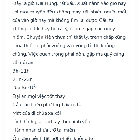
Đây là giờ Đại Hung, rất xấu. Xuất hành vào giờ này
thì mọi chuyện đều không may, rất nhiều người mất
của vào giờ này mà không tìm lại được. Cầu tài
không có lợi, hay bị trái ý, đi xa e gặp nạn nguy
hiểm. Chuyện kiện thưa thì thất lý, tranh chấp cũng
thua thiệt, e phải vướng vào vòng tù tội không
chừng. Việc quan trọng phải đòn, gặp ma quỷ cúng
tế mới an.
9h-11h
21h-23h
Đại An:
TỐT
Đại an mọi việc tốt thay
Cầu tài ở nẻo phương Tây có tài
Mất của đi chửa xa xôi
Tình hình gia trạch ấy thời bình yên
Hành nhân chưa trở lại miền
Ốm đau bệnh tật bớt phiền không lo