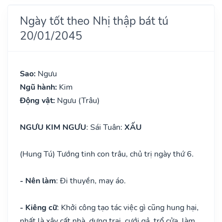
Ngày tốt theo Nhị thập bát tú
20/01/2045
Sao:
Ngưu
Ngũ hành:
Kim
Động vật:
Ngưu (Trâu)
NGƯU KIM NGƯU
: Sái Tuân:
XẤU
(Hung Tú) Tướng tinh con trâu, chủ trị ngày thứ 6.
- Nên làm
: Đi thuyền, may áo.
- Kiêng cữ
: Khởi công tạo tác việc gì cũng hung hại,
nhất là xây cất nhà, dựng trại, cưới gả, trổ cửa, làm