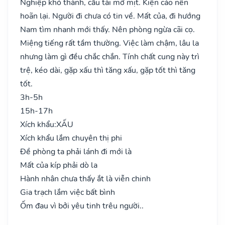
Nghiệp khó thành, cầu tài mờ mịt. Kiện cáo nên
hoãn lại. Người đi chưa có tin về. Mất của, đi hướng
Nam tìm nhanh mới thấy. Nên phòng ngừa cãi cọ.
Miệng tiếng rất tầm thường. Việc làm chậm, lâu la
nhưng làm gì đều chắc chắn. Tính chất cung này trì
trệ, kéo dài, gặp xấu thì tăng xấu, gặp tốt thì tăng
tốt.
3h-5h
15h-17h
Xích khẩu:
XẤU
Xích khẩu lắm chuyên thị phi
Đề phòng ta phải lánh đi mới là
Mất của kíp phải dò la
Hành nhân chưa thấy ắt là viễn chinh
Gia trạch lắm việc bất bình
Ốm đau vì bởi yêu tinh trêu người..