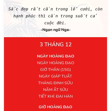
Sắc đẹp rất cần trong lễ cưới, còn
hạnh phúc thì cần trong suốt cả
cuộc đời.
-Ngạn ngữ Nga-
3 THÁNG 12
NGÀY HOÀNG ĐẠO
NGÀY HOÀNG ĐẠO
GIỜ THÂN (15G)
NGÀY GIÁP TUẤT
THÁNG ĐINH SỬU
NĂM ẤT SỬU
TIẾT KHÍ: ĐẠI HÀN
GIỜ HOÀNG ĐẠO