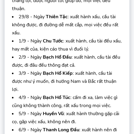
thắng lợi, được người tốt giúp đỡ, mọi việc đều
thuận.
29/8 - Ngày
Thiên Tặc
: xuất hành xấu, cầu tài
không được, đi đường dễ mất cắp, mọi việc đều rất
xấu.
1/9 - Ngày
Chu Tước
: xuất hành, cầu tài đều xấu,
hay mất của, kiện cáo thua vì đuối lý.
2/9 - Ngày
Bạch Hổ Đầu
: xuất hành, cầu tài đều
được, đi đâu đều thông đạt cả.
3/9 - Ngày
Bạch Hổ Kiếp
: xuất hành, cầu tài
được như ý muốn, đi hướng Nam và Bắc rất thuận
lợi.
4/9 - Ngày
Bạch Hổ Túc
: cấm đi xa, làm việc gì
cũng không thành công, rất xấu trong mọi việc.
5/9 - Ngày
Huyền Vũ
: xuất hành thường gặp cãi
cọ, gặp việc xấu, không nên đi.
6/9 - Ngày
Thanh Long Đầu
: xuất hành nên đi