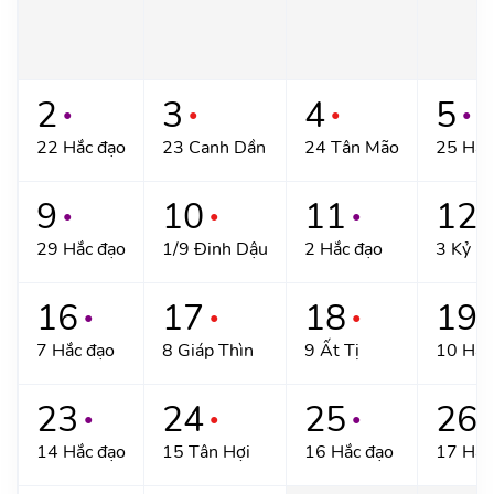
2
3
4
5
●
●
●
●
22 Hắc đạo
23 Canh Dần
24 Tân Mão
25 Hắc
9
10
11
12
●
●
●
●
29 Hắc đạo
1/9 Đinh Dậu
2 Hắc đạo
3 Kỷ H
16
17
18
19
●
●
●
●
7 Hắc đạo
8 Giáp Thìn
9 Ất Tị
10 Hắc
23
24
25
26
●
●
●
●
14 Hắc đạo
15 Tân Hợi
16 Hắc đạo
17 Hắc