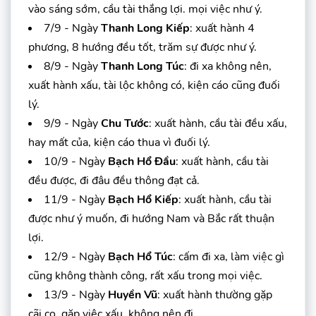
vào sáng sớm, cầu tài thắng lợi. mọi việc như ý.
7/9 - Ngày
Thanh Long Kiếp
: xuất hành 4
phương, 8 hướng đều tốt, trăm sự được như ý.
8/9 - Ngày
Thanh Long Túc
: đi xa không nên,
xuất hành xấu, tài lộc không có, kiện cáo cũng đuối
lý.
9/9 - Ngày
Chu Tước
: xuất hành, cầu tài đều xấu,
hay mất của, kiện cáo thua vì đuối lý.
10/9 - Ngày
Bạch Hổ Đầu
: xuất hành, cầu tài
đều được, đi đâu đều thông đạt cả.
11/9 - Ngày
Bạch Hổ Kiếp
: xuất hành, cầu tài
được như ý muốn, đi hướng Nam và Bắc rất thuận
lợi.
12/9 - Ngày
Bạch Hổ Túc
: cấm đi xa, làm việc gì
cũng không thành công, rất xấu trong mọi việc.
13/9 - Ngày
Huyền Vũ
: xuất hành thường gặp
cãi cọ, gặp việc xấu, không nên đi.