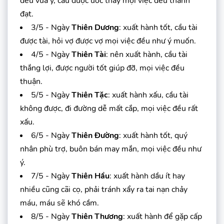
đều vừa ý, cầu được ước thấy mọi việc đều thành
đạt.
3/5 - Ngày
Thiên Dương
: xuất hành tốt, cầu tài
được tài, hỏi vợ được vợ mọi việc đều như ý muốn.
4/5 - Ngày
Thiên Tài
: nên xuất hành, cầu tài
thắng lợi, được người tốt giúp đỡ, mọi việc đều
thuận.
5/5 - Ngày
Thiên Tặc
: xuất hành xấu, cầu tài
không được, đi đường dễ mất cắp, mọi việc đều rất
xấu.
6/5 - Ngày
Thiên Đường
: xuất hành tốt, quý
nhân phù trợ, buôn bán may mắn, mọi việc đều như
ý.
7/5 - Ngày
Thiên Hầu
: xuất hành dầu ít hay
nhiều cũng cãi cọ, phải tránh xẩy ra tai nạn chảy
máu, máu sẽ khó cầm.
8/5 - Ngày
Thiên Thương
: xuất hành để gặp cấp