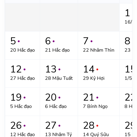
1
●
16/4 
5
6
7
8
●
●
●
●
20 Hắc đạo
21 Hắc đạo
22 Nhâm Thìn
23 Hắ
12
13
14
15
●
●
●
27 Hắc đạo
28 Mậu Tuất
29 Kỷ Hợi
1/5 C
19
20
21
22
●
●
●
5 Hắc đạo
6 Hắc đạo
7 Bính Ngọ
8 Hắc
26
27
28
29
●
●
●
12 Hắc đạo
13 Nhâm Tý
14 Quý Sửu
15 Hắ