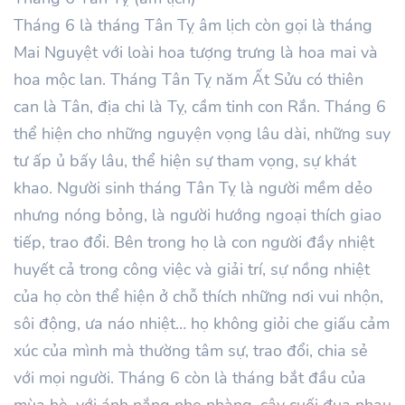
Tháng 6 là tháng Tân Tỵ âm lịch còn gọi là tháng
Mai Nguyệt với loài hoa tượng trưng là hoa mai và
hoa mộc lan. Tháng Tân Tỵ năm Ất Sửu có thiên
can là Tân, địa chi là Tỵ, cầm tinh con Rắn. Tháng 6
thể hiện cho những nguyện vọng lâu dài, những suy
tư ấp ủ bấy lâu, thể hiện sự tham vọng, sự khát
khao. Người sinh tháng Tân Tỵ là người mềm dẻo
nhưng nóng bỏng, là người hướng ngoại thích giao
tiếp, trao đổi. Bên trong họ là con người đầy nhiệt
huyết cả trong công việc và giải trí, sự nồng nhiệt
của họ còn thể hiện ở chỗ thích những nơi vui nhộn,
sôi động, ưa náo nhiệt… họ không giỏi che giấu cảm
xúc của mình mà thường tâm sự, trao đổi, chia sẻ
với mọi người. Tháng 6 còn là tháng bắt đầu của
mùa hè, với ánh nắng nhẹ nhàng, cây cuối đua nhau