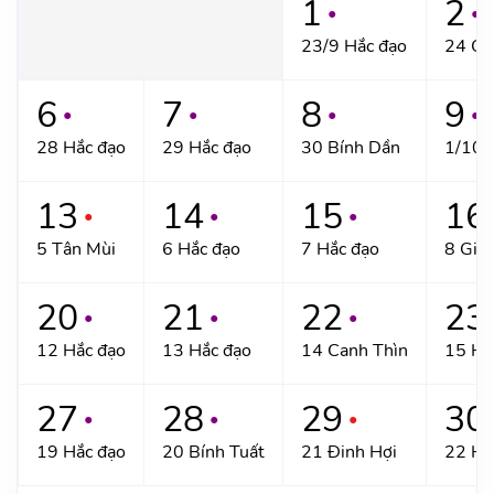
1
2
●
●
23/9 Hắc đạo
24 Ca
6
7
8
9
●
●
●
●
28 Hắc đạo
29 Hắc đạo
30 Bính Dần
1/10 
13
14
15
16
●
●
●
5 Tân Mùi
6 Hắc đạo
7 Hắc đạo
8 Giá
20
21
22
23
●
●
●
12 Hắc đạo
13 Hắc đạo
14 Canh Thìn
15 Hắ
27
28
29
30
●
●
●
19 Hắc đạo
20 Bính Tuất
21 Đinh Hợi
22 Hắ