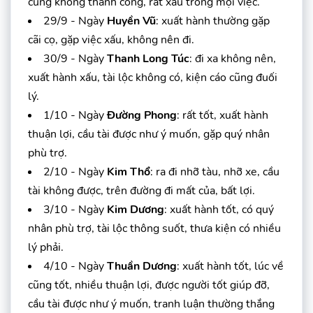
cũng không thành công, rất xấu trong mọi việc.
29/9 - Ngày
Huyền Vũ
: xuất hành thường gặp
cãi cọ, gặp việc xấu, không nên đi.
30/9 - Ngày
Thanh Long Túc
: đi xa không nên,
xuất hành xấu, tài lộc không có, kiện cáo cũng đuối
lý.
1/10 - Ngày
Đường Phong
: rất tốt, xuất hành
thuận lợi, cầu tài được như ý muốn, gặp quý nhân
phù trợ.
2/10 - Ngày
Kim Thổ
: ra đi nhỡ tàu, nhỡ xe, cầu
tài không được, trên đường đi mất của, bất lợi.
3/10 - Ngày
Kim Dương
: xuất hành tốt, có quý
nhân phù trợ, tài lộc thông suốt, thưa kiện có nhiều
lý phải.
4/10 - Ngày
Thuần Dương
: xuất hành tốt, lúc về
cũng tốt, nhiều thuận lợi, được người tốt giúp đỡ,
cầu tài được như ý muốn, tranh luận thường thắng