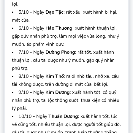
lợi.
5/10 - Ngày
Đạo Tặc
: rất xấu, xuất hành bị hại,
mất của.
6/10 - Ngày
Hảo Thương
: xuất hành thuận lợi,
gặp qúy nhân phù trợ, làm mọi việc vừa lòng, như ý
muốn, áo phẩm vinh quy.
7/10 - Ngày
Đường Phong
: rất tốt, xuất hành
thuận lợi, cầu tài được như ý muốn, gặp quý nhân
phù trợ.
8/10 - Ngày
Kim Thổ
: ra đi nhỡ tàu, nhỡ xe, cầu
tài không được, trên đường đi mất của, bất lợi.
9/10 - Ngày
Kim Dương
: xuất hành tốt, có quý
nhân phù trợ, tài lộc thông suốt, thưa kiện có nhiều
lý phải.
10/10 - Ngày
Thuần Dương
: xuất hành tốt, lúc
về cũng tốt, nhiều thuận lợi, được người tốt giúp đỡ,
cầu tài được như ý muốn, tranh luận thường thắng