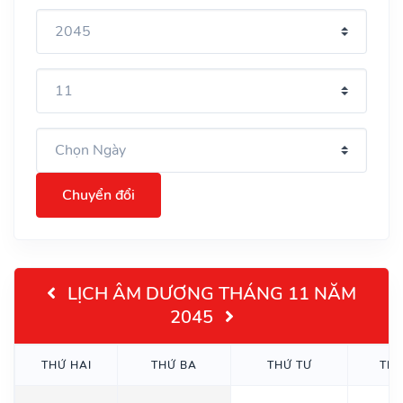
Chuyển đổi
LỊCH ÂM DƯƠNG THÁNG 11 NĂM
2045
THỨ HAI
THỨ BA
THỨ TƯ
TH