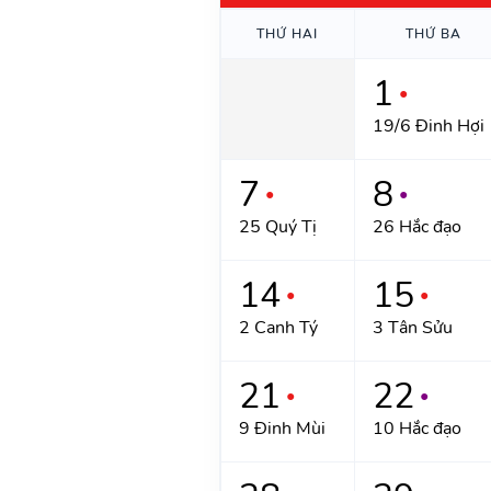
THỨ HAI
THỨ BA
1
●
19/6 Đinh Hợi
7
8
●
●
25 Quý Tị
26 Hắc đạo
14
15
●
●
2 Canh Tý
3 Tân Sửu
21
22
●
●
9 Đinh Mùi
10 Hắc đạo