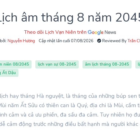
Lịch âm tháng 8 năm 204
Theo dõi Lịch Vạn Niên trên
 bởi:
Nguyễn Hương
Cập nhật lần cuối 07/08/2026
Reviewed By
Trần 
ạn niên 08/2045
lịch vạn sự 08-2045
âm lịch tháng 08-2045
l
g Ất Dậu
ịch hay tháng Hà nguyệt, là tháng của những búp sen 
i năm Ất Sửu có thiên can là Quý, địa chi là Mùi, cầm t
tình cảm và cả ưu phiền, đa sầu đa cảm. Tuy nhiên họ đư
g dễ cảm động trước những điều bất hạnh mà người khác 