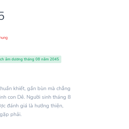
5
Chung
ịch âm dương tháng 08 năm 2045
thuần khiết, gần bùn mà chẳng
inh con Dê. Người sinh tháng 8
ợc đánh giá là hướng thiện,
gặp phải.