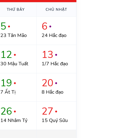
THỨ BẢY
CHỦ NHẬT
5
6
●
●
23 Tân Mão
24 Hắc đạo
12
13
●
●
30 Mậu Tuất
1/7 Hắc đạo
19
20
●
●
7 Ất Tị
8 Hắc đạo
26
27
●
●
14 Nhâm Tý
15 Quý Sửu