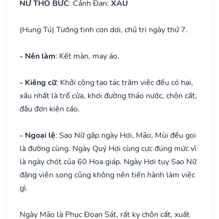
NỮ THỔ BỨC
: Cảnh Đan:
XẤU
(Hung Tú) Tướng tinh con dơi, chủ trị ngày thứ 7.
- Nên làm
: Kết màn, may áo.
- Kiêng cữ
: Khởi công tạo tác trăm việc đều có hại,
xấu nhất là trổ cửa, khơi đường tháo nước, chôn cất,
đầu đơn kiện cáo.
- Ngoại lệ
: Sao Nữ gặp ngày Hợi, Mão, Mùi đều gọi
là đường cùng. Ngày Quý Hợi cùng cực đúng mức vì
là ngày chót của 60 Hoa giáp. Ngày Hợi tuy Sao Nữ
đăng viên song cũng không nên tiến hành làm việc
gì.
Ngày Mão là Phục Đoạn Sát, rất kỵ chôn cất, xuất