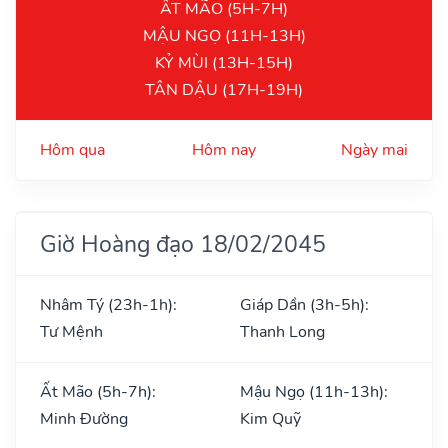
ẤT MÃO (5H-7H)
MẬU NGỌ (11H-13H)
KỶ MÙI (13H-15H)
TÂN DẬU (17H-19H)
Hôm qua
Hôm nay
Ngày mai
Giờ Hoàng đạo 18/02/2045
Nhâm Tý (23h-1h):
Giáp Dần (3h-5h):
Tư Mệnh
Thanh Long
Ất Mão (5h-7h):
Mậu Ngọ (11h-13h):
Minh Đường
Kim Quỹ