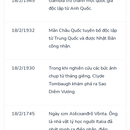
18/2/1965
Gambia trở thành một quốc gia
độc lập từ Anh Quốc.
18/2/1932
Mãn Châu Quốc tuyên bố độc lập
từ Trung Quốc và được Nhật Bản
công nhận.
18/2/1930
Trong khi nghiên cứu các bức ảnh
chụp từ tháng giêng, Clyde
Tombaugh khám phá ra Sao
Diêm Vương
18/2/1745
Ngày sịm Alêcxanđrô Vônta. Ông
là nhà vật lý học người Italia đã
phát minh ra điện phân, điện