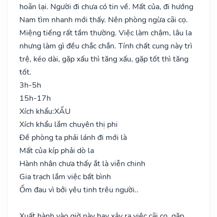
hoãn lại. Người đi chưa có tin về. Mất của, đi hướng
Nam tìm nhanh mới thấy. Nên phòng ngừa cãi cọ.
Miệng tiếng rất tầm thường. Việc làm chậm, lâu la
nhưng làm gì đều chắc chắn. Tính chất cung này trì
trệ, kéo dài, gặp xấu thì tăng xấu, gặp tốt thì tăng
tốt.
3h-5h
15h-17h
Xích khẩu:
XẤU
Xích khẩu lắm chuyên thị phi
Đề phòng ta phải lánh đi mới là
Mất của kíp phải dò la
Hành nhân chưa thấy ắt là viễn chinh
Gia trạch lắm việc bất bình
Ốm đau vì bởi yêu tinh trêu người..
Xuất hành vào giờ này hay xảy ra việc cãi cọ, gặp