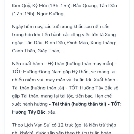
Kim Quỹ, Kỷ Mùi (13h-15h): Bảo Quang, Tân Dậu
(17h-19h): Ngọc Đường
Ngày hôm nay, các tuổi xung khắc sau nên cẩn
trọng hơn khi tiến hành các công việc lớn là Xung
ngày: Tân Dậu, Đinh Dậu, Đinh Mão, Xung tháng:
Canh Thân, Giáp Thân, .
Nên xuất hành - Hỷ thần (hướng thần may mắn) -
TỐT: Hướng Đông Nam gặp Hỷ thần, sẽ mang lại
nhiều niềm vui, may mắn và thuận lợi. Xuất hành -
Tài thần (hướng thần tài) - TỐT: Hướng Tây Bắc sẽ
gặp Tài thần, mang lại tài lộc, tiền bạc. Hạn chế
xuất hành hướng
- Tài thần (hướng thần tài) - TỐT:
Hướng Tây Bắc
, xấu.
Theo Lịch Vạn Sự, có 12 trực (gọi là kiến trừ thập
nhị khách), được sắp xếp theo thứ tự tuần hoàn,