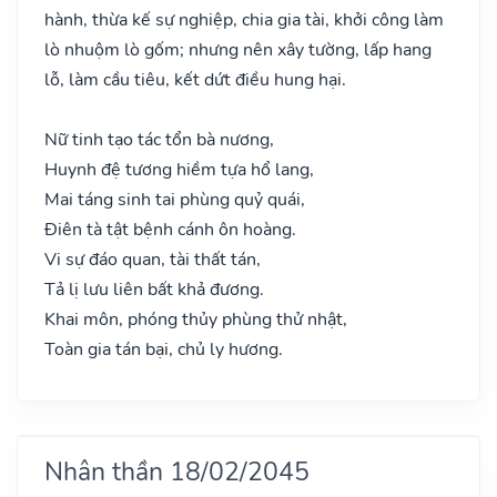
hành, thừa kế sự nghiệp, chia gia tài, khởi công làm
lò nhuộm lò gốm; nhưng nên xây tường, lấp hang
lỗ, làm cầu tiêu, kết dứt điều hung hại.
Nữ tinh tạo tác tổn bà nương,
Huynh đệ tương hiềm tựa hổ lang,
Mai táng sinh tai phùng quỷ quái,
Điên tà tật bệnh cánh ôn hoàng.
Vi sự đáo quan, tài thất tán,
Tả lị lưu liên bất khả đương.
Khai môn, phóng thủy phùng thử nhật,
Toàn gia tán bại, chủ ly hương.
Nhân thần 18/02/2045