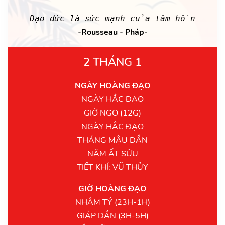
Đạo đức là sức mạnh của tâm hồn
-Rousseau - Pháp-
2 THÁNG 1
NGÀY HOÀNG ĐẠO
NGÀY HẮC ĐẠO
GIỜ NGỌ (12G)
NGÀY HẮC ĐẠO
THÁNG MẬU DẦN
NĂM ẤT SỬU
TIẾT KHÍ: VŨ THỦY
GIỜ HOÀNG ĐẠO
NHÂM TÝ (23H-1H)
GIÁP DẦN (3H-5H)