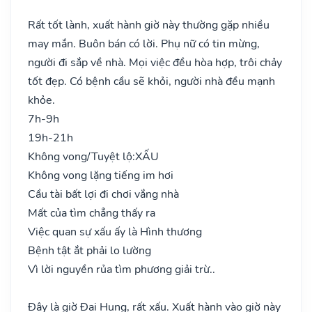
Rất tốt lành, xuất hành giờ này thường gặp nhiều
may mắn. Buôn bán có lời. Phụ nữ có tin mừng,
người đi sắp về nhà. Mọi việc đều hòa hợp, trôi chảy
tốt đẹp. Có bệnh cầu sẽ khỏi, người nhà đều mạnh
khỏe.
7h-9h
19h-21h
Không vong/Tuyệt lộ:
XẤU
Không vong lặng tiếng im hơi
Cầu tài bất lợi đi chơi vắng nhà
Mất của tìm chẳng thấy ra
Việc quan sự xấu ấy là Hình thương
Bệnh tật ắt phải lo lường
Vì lời nguyền rủa tìm phương giải trừ..
Đây là giờ Đại Hung, rất xấu. Xuất hành vào giờ này