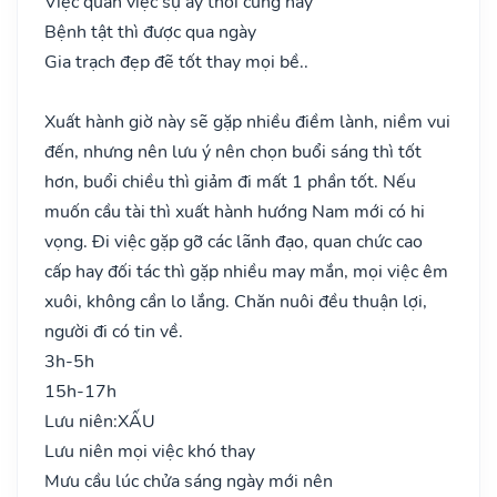
Việc quan việc sự ấy thời cùng hay
Bệnh tật thì được qua ngày
Gia trạch đẹp đẽ tốt thay mọi bề..
Xuất hành giờ này sẽ gặp nhiều điềm lành, niềm vui
đến, nhưng nên lưu ý nên chọn buổi sáng thì tốt
hơn, buổi chiều thì giảm đi mất 1 phần tốt. Nếu
muốn cầu tài thì xuất hành hướng Nam mới có hi
vọng. Đi việc gặp gỡ các lãnh đạo, quan chức cao
cấp hay đối tác thì gặp nhiều may mắn, mọi việc êm
xuôi, không cần lo lắng. Chăn nuôi đều thuận lợi,
người đi có tin về.
3h-5h
15h-17h
Lưu niên:
XẤU
Lưu niên mọi việc khó thay
Mưu cầu lúc chửa sáng ngày mới nên