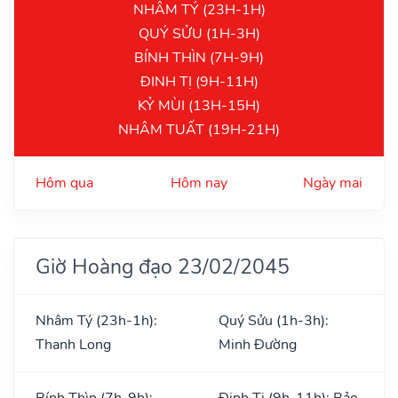
NHÂM TÝ (23H-1H)
QUÝ SỬU (1H-3H)
BÍNH THÌN (7H-9H)
ĐINH TỊ (9H-11H)
KỶ MÙI (13H-15H)
NHÂM TUẤT (19H-21H)
Hôm qua
Hôm nay
Ngày mai
Giờ Hoàng đạo 23/02/2045
Nhâm Tý (23h-1h):
Quý Sửu (1h-3h):
Thanh Long
Minh Đường
Bính Thìn (7h-9h):
Đinh Tị (9h-11h): Bảo