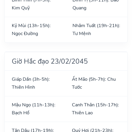
Kim Quỹ
Quang
Kỷ Mùi (13h-15h):
Nhâm Tuất (19h-21h):
Ngọc Đường
Tư Mệnh
Giờ Hắc đạo 23/02/2045
Giáp Dần (3h-5h):
Ất Mão (5h-7h): Chu
Thiên Hình
Tước
Mậu Ngọ (11h-13h):
Canh Thân (15h-17h):
Bạch Hổ
Thiên Lao
Tân Dậu (17h-19h):
Quý Hợi (21h-23h):