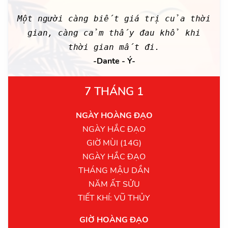
Một người càng biết giá trị của thời
gian, càng cảm thấy đau khổ khi
thời gian mất đi.
-Dante - Ý-
7 THÁNG 1
NGÀY HOÀNG ĐẠO
NGÀY HẮC ĐẠO
GIỜ MÙI (14G)
NGÀY HẮC ĐẠO
THÁNG MẬU DẦN
NĂM ẤT SỬU
TIẾT KHÍ: VŨ THỦY
GIỜ HOÀNG ĐẠO