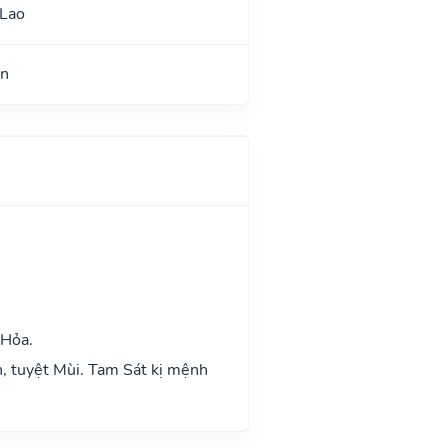
 Lao
ận
 Hỏa.
n, tuyệt Mùi. Tam Sát kị mệnh