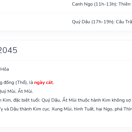
Canh Ngọ (11h-13h): Thiên
ũ
Quý Dậu (17h-19h): Câu Tr
2045
 Hỏa
g đồng (Thổ), là
ngày cát
.
Quý Mùi, Ất Mùi.
 Kim, đặc biệt tuổi: Quý Dậu, Ất Mùi thuộc hành Kim không sợ
ỵ và Dậu thành Kim cục. Xung Mùi, hình Tuất, hại Ngọ, phá Thì