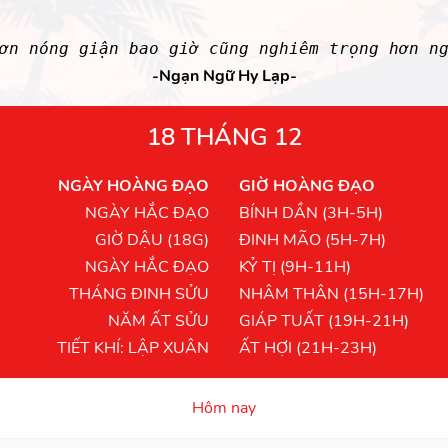
ơn nóng giận bao giờ cũng nghiêm trọng hơn ng
-Ngạn Ngữ Hy Lạp-
18 THÁNG 12
NGÀY HOÀNG ĐẠO
GIỜ HOÀNG ĐẠO
NGÀY HẮC ĐẠO
BÍNH DẦN (3H-5H)
GIỜ DẬU (18G)
ĐINH MÃO (5H-7H)
NGÀY HẮC ĐẠO
KỶ TỊ (9H-11H)
THÁNG ĐINH SỬU
NHÂM THÂN (15H-17H)
NĂM ẤT SỬU
GIÁP TUẤT (19H-21H)
TIẾT KHÍ: LẬP XUÂN
ẤT HỢI (21H-23H)
Hôm nay