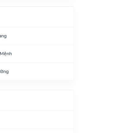
ang
 Mệnh
ường