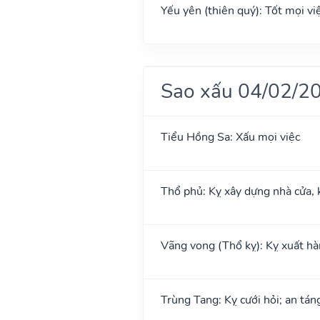
Yếu yên (thiên quý): Tốt mọi việ
Sao xấu 04/02/2
Tiểu Hồng Sa: Xấu mọi việc
Thổ phủ: Kỵ xây dựng nhà cửa, 
Vãng vong (Thổ kỵ): Kỵ xuất hành
Trùng Tang: Kỵ cưới hỏi; an tán