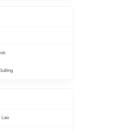
ệnh
 Đường
 Lao