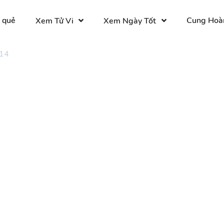
 quẻ
Cung Hoà
Xem Tử Vi
Xem Ngày Tốt
 14