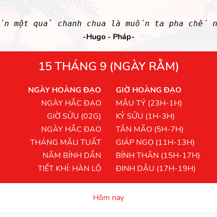
ến một quả chanh chua là muốn ta pha chế nó
-Hugo - Pháp-
15 THÁNG 9 (NGÀY RẰM)
NGÀY HOÀNG ĐẠO
GIỜ HOÀNG ĐẠO
NGÀY HẮC ĐẠO
MẬU TÝ (23H-1H)
GIỜ SỬU (02G)
KỶ SỬU (1H-3H)
NGÀY HẮC ĐẠO
TÂN MÃO (5H-7H)
THÁNG MẬU TUẤT
GIÁP NGỌ (11H-13H)
NĂM BÍNH DẦN
BÍNH THÂN (15H-17H)
TIẾT KHÍ: HÀN LỘ
ĐINH DẬU (17H-19H)
Hôm nay