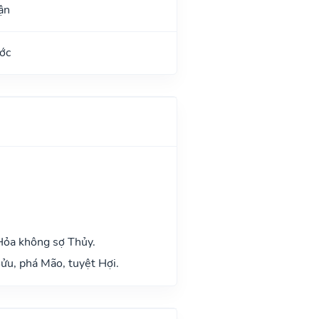
ận
ớc
Hỏa không sợ Thủy.
ửu, phá Mão, tuyệt Hợi.