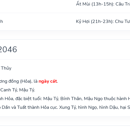
Ất Mùi (13h-15h): Câu Tr
nh
Kỷ Hợi (21h-23h): Chu Tư
2046
 Thủy
ơng đồng (Hỏa), là
ngày cát
.
 Canh Tý, Mậu Tý.
h Hỏa, đặc biệt tuổi: Mậu Tý, Bính Thân, Mậu Ngọ thuộc hành 
Dần và Tuất thành Hỏa cục. Xung Tý, hình Ngọ, hình Dậu, hại S