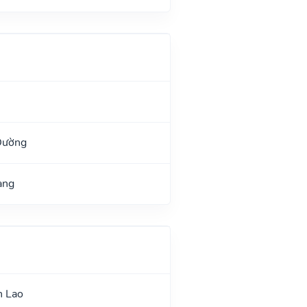
Đường
ang
n Lao