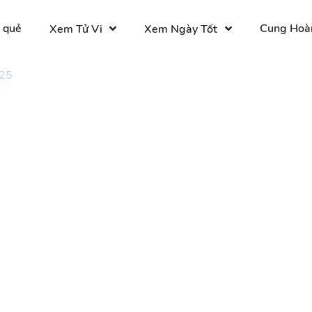
 quẻ
Cung Hoà
Xem Tử Vi
Xem Ngày Tốt
 25