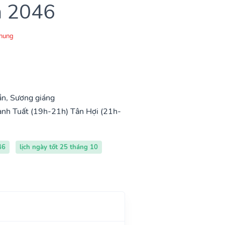
m 2046
Chung
ần, Sương giáng
nh Tuất (19h-21h)
Tân Hợi (21h-
46
lịch ngày tốt 25 tháng 10