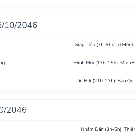
5/10/2046
Giáp Thìn (7h-9h): Tư Mệnh
ng
Đinh Mùi (13h-15h): Minh 
Tân Hợi (21h-23h): Bảo Qu
10/2046
Nhâm Dần (3h-5h): Thiê