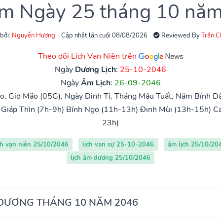
âm Ngày 25 tháng 10 nă
 bởi:
Nguyễn Hương
Cập nhật lần cuối 08/08/2026
Reviewed By
Trần 
Theo dõi Lịch Vạn Niên trên
Ngày
Dương Lịch
:
25-10-2046
Ngày
Âm Lịch
:
26-09-2046
, Giờ Mão (05G), Ngày Đinh Tị, Tháng Mậu Tuất, Năm Bính D
Giáp Thìn (7h-9h)
Bính Ngọ (11h-13h)
Đinh Mùi (13h-15h)
Ca
23h)
ch vạn niên 25/10/2046
lịch vạn sự 25-10-2046
âm lịch 25/10/20
lịch âm dương 25/10/2046
 DƯƠNG THÁNG 10 NĂM 2046