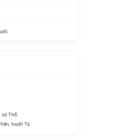
Tước
 sợ Thổ.
hân, tuyệt Tý.