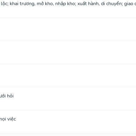
 lộc; khai trương, mở kho, nhập kho; xuất hành, di chuyển; giao 
ưới hỏi
ọi việc