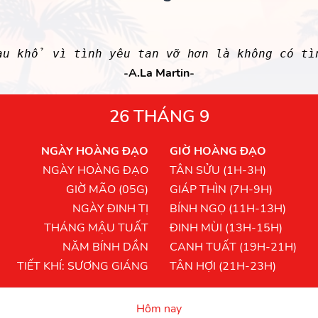
au khổ vì tình yêu tan vỡ hơn là không có tì
-A.La Martin-
26 THÁNG 9
NGÀY HOÀNG ĐẠO
GIỜ HOÀNG ĐẠO
NGÀY HOÀNG ĐẠO
TÂN SỬU (1H-3H)
GIỜ MÃO (05G)
GIÁP THÌN (7H-9H)
NGÀY ĐINH TỊ
BÍNH NGỌ (11H-13H)
THÁNG MẬU TUẤT
ĐINH MÙI (13H-15H)
NĂM BÍNH DẦN
CANH TUẤT (19H-21H)
TIẾT KHÍ: SƯƠNG GIÁNG
TÂN HỢI (21H-23H)
Hôm nay