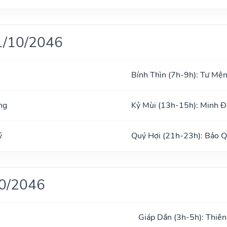
1/10/2046
Bính Thìn (7h-9h): Tư Mệ
ng
Kỷ Mùi (13h-15h): Minh 
ỹ
Quý Hợi (21h-23h): Bảo 
10/2046
Giáp Dần (3h-5h): Thiên