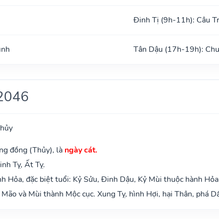
Đinh Tị (9h-11h): Câu T
ình
Tân Dậu (17h-19h): Chu
2046
Thủy
ng đồng (Thủy), là
ngày cát.
inh Tỵ, Ất Tỵ.
 Hỏa, đặc biệt tuổi: Kỷ Sửu, Đinh Dậu, Kỷ Mùi thuộc hành Hỏa
Mão và Mùi thành Mộc cục. Xung Tỵ, hình Hợi, hại Thân, phá Dầ