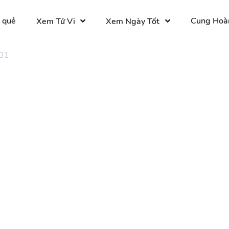
 quẻ
Cung Hoà
Xem Tử Vi
Xem Ngày Tốt
 31