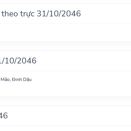
 theo trực 31/10/2046
1/10/2046
h Mão, Đinh Dậu
46