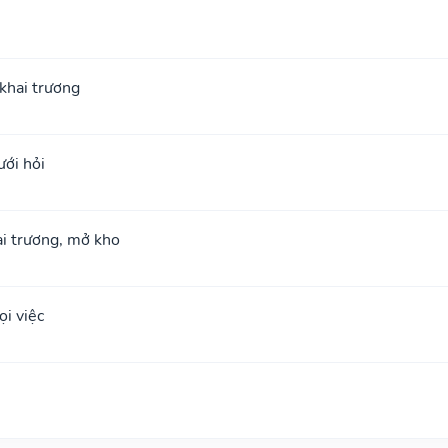
; khai trương
ưới hỏi
hai trương, mở kho
i việc