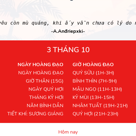
yêu còn mù quáng, khi ấy vẫn chưa có lý do
-A.Anđriepxki-
3 THÁNG 10
NGÀY HOÀNG ĐẠO
GIỜ HOÀNG ĐẠO
NGÀY HOÀNG ĐẠO
QUÝ SỬU (1H-3H)
GIỜ THÂN (15G)
BÍNH THÌN (7H-9H)
NGÀY QUÝ HỢI
MẬU NGỌ (11H-13H)
THÁNG KỶ HỢI
KỶ MÙI (13H-15H)
NĂM BÍNH DẦN
NHÂM TUẤT (19H-21H)
TIẾT KHÍ: SƯƠNG GIÁNG
QUÝ HỢI (21H-23H)
Hôm nay