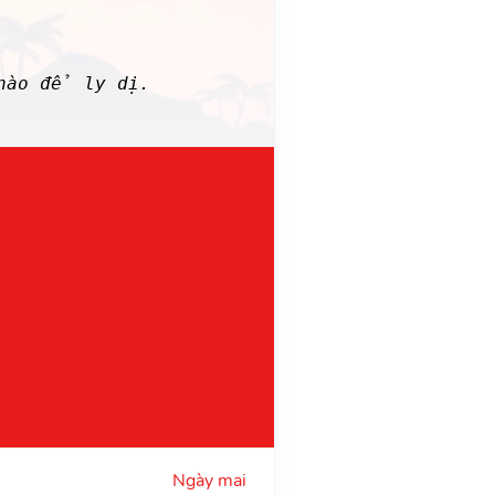
 nào để ly dị.
Ngày mai