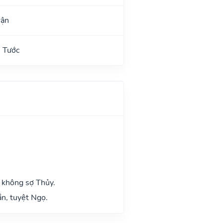
rận
 Tước
 không sợ Thủy.
n, tuyệt Ngọ.