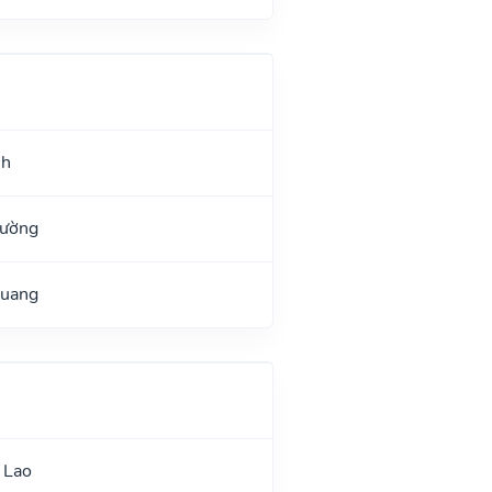
nh
Đường
Quang
 Lao