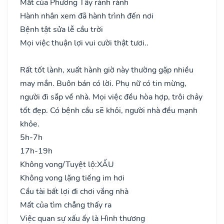
Mất của Phương Tây rành rành
Hành nhân xem đã hành trình đến nơi
Bệnh tật sửa lễ cầu trời
Mọi việc thuận lợi vui cười thật tươi..
Rất tốt lành, xuất hành giờ này thường gặp nhiều
may mắn. Buôn bán có lời. Phụ nữ có tin mừng,
người đi sắp về nhà. Mọi việc đều hòa hợp, trôi chảy
tốt đẹp. Có bệnh cầu sẽ khỏi, người nhà đều mạnh
khỏe.
5h-7h
17h-19h
Không vong/Tuyệt lộ:
XẤU
Không vong lặng tiếng im hơi
Cầu tài bất lợi đi chơi vắng nhà
Mất của tìm chẳng thấy ra
Việc quan sự xấu ấy là Hình thương