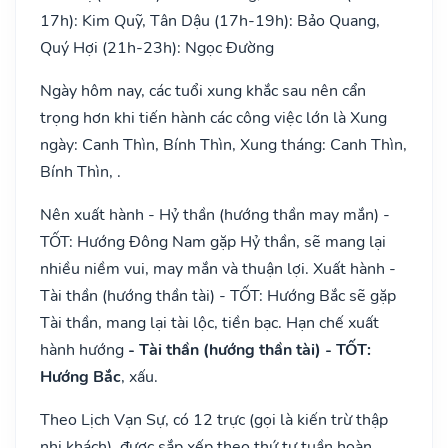
17h): Kim Quỹ, Tân Dậu (17h-19h): Bảo Quang,
Quý Hợi (21h-23h): Ngọc Đường
Ngày hôm nay, các tuổi xung khắc sau nên cẩn
trọng hơn khi tiến hành các công việc lớn là Xung
ngày: Canh Thìn, Bính Thìn, Xung tháng: Canh Thìn,
Bính Thìn, .
Nên xuất hành - Hỷ thần (hướng thần may mắn) -
TỐT: Hướng Đông Nam gặp Hỷ thần, sẽ mang lại
nhiều niềm vui, may mắn và thuận lợi. Xuất hành -
Tài thần (hướng thần tài) - TỐT: Hướng Bắc sẽ gặp
Tài thần, mang lại tài lộc, tiền bạc. Hạn chế xuất
hành hướng
- Tài thần (hướng thần tài) - TỐT:
Hướng Bắc
, xấu.
Theo Lịch Vạn Sự, có 12 trực (gọi là kiến trừ thập
nhị khách), được sắp xếp theo thứ tự tuần hoàn,