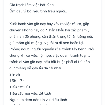
Gia trạch lắm việc bất bình
Ốm đau vì bởi yêu tinh trêu người..
Xuất hành vào giờ này hay xảy ra việc cãi cọ, gặp
chuyện không hay do "Thần khẩu hại xác phầm",
phải nên đề phòng, cẩn thận trong lời ăn tiếng nói,
giữ mồm giữ miệng. Người ra đi nên hoãn lại.
Phòng người người nguyền rủa, tránh lây bệnh. Nói
chung khi có việc hội họp, việc quan, tranh luận…
tránh đi vào giờ này, nếu bắt buộc phải đi thì nên
giữ miệng dễ gây ẩu đả cãi nhau.
3h-5h
15h-17h
Tiểu cát:
TỐT
Tiểu cát mọi việc tốt tươi
Người ta đem đến tin vui điều lành