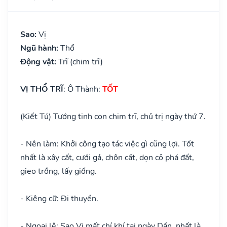
Sao:
Vị
Ngũ hành:
Thổ
Động vật:
Trĩ (chim trĩ)
VỊ THỔ TRĨ
: Ô Thành:
TỐT
(Kiết Tú) Tướng tinh con chim trĩ, chủ trị ngày thứ 7.
- Nên làm: Khởi công tạo tác việc gì cũng lợi. Tốt
nhất là xây cất, cưới gả, chôn cất, dọn cỏ phá đất,
gieo trồng, lấy giống.
- Kiêng cữ: Đi thuyền.
- Ngoại lệ: Sao Vị mất chí khí tại ngày Dần, nhất là