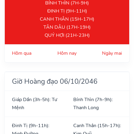
BÍNH THÌN (7H-9H)
ĐINH TỊ (9H-11H)
CANH THÂN (15H-17H)
TÂN DẬU (17H-19H)
QUÝ HỢI (21H-23H)
Hôm qua
Hôm nay
Ngày mai
Giờ Hoàng đạo 06/10/2046
Giáp Dần (3h-5h): Tư
Bính Thìn (7h-9h):
Mệnh
Thanh Long
Đinh Tị (9h-11h):
Canh Thân (15h-17h):
Minh Đường
Kim Quỹ