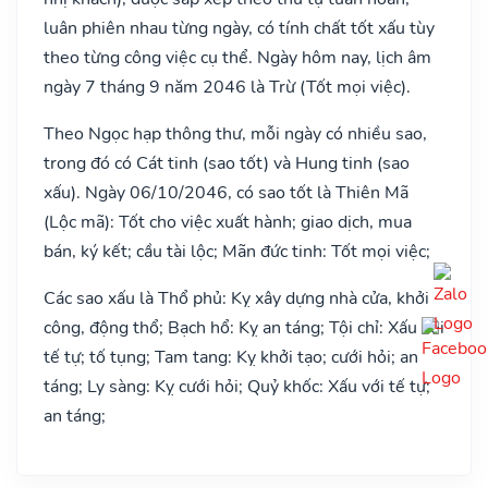
luân phiên nhau từng ngày, có tính chất tốt xấu tùy
theo từng công việc cụ thể. Ngày hôm nay, lịch âm
ngày 7 tháng 9 năm 2046 là Trừ (Tốt mọi việc).
Theo Ngọc hạp thông thư, mỗi ngày có nhiều sao,
trong đó có Cát tinh (sao tốt) và Hung tinh (sao
xấu). Ngày 06/10/2046, có sao tốt là Thiên Mã
(Lộc mã): Tốt cho việc xuất hành; giao dịch, mua
bán, ký kết; cầu tài lộc; Mãn đức tinh: Tốt mọi việc;
Các sao xấu là Thổ phủ: Kỵ xây dựng nhà cửa, khởi
công, động thổ; Bạch hổ: Kỵ an táng; Tội chỉ: Xấu với
tế tự; tố tụng; Tam tang: Kỵ khởi tạo; cưới hỏi; an
táng; Ly sàng: Kỵ cưới hỏi; Quỷ khốc: Xấu với tế tự;
an táng;