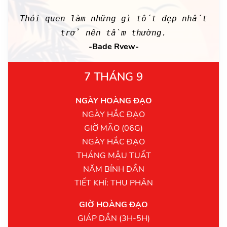
Thói quen làm những gì tốt đẹp nhất
trở nên tầm thường.
-Bade Rvew-
7 THÁNG 9
NGÀY HOÀNG ĐẠO
NGÀY HẮC ĐẠO
GIỜ MÃO (06G)
NGÀY HẮC ĐẠO
THÁNG MẬU TUẤT
NĂM BÍNH DẦN
TIẾT KHÍ: THU PHÂN
GIỜ HOÀNG ĐẠO
GIÁP DẦN (3H-5H)