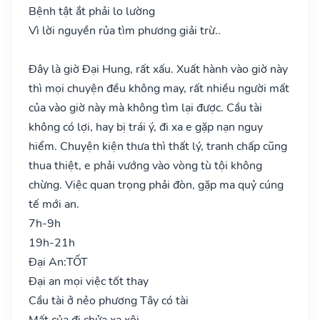
Bệnh tật ắt phải lo lường
Vì lời nguyền rủa tìm phương giải trừ..
Đây là giờ Đại Hung, rất xấu. Xuất hành vào giờ này
thì mọi chuyện đều không may, rất nhiều người mất
của vào giờ này mà không tìm lại được. Cầu tài
không có lợi, hay bị trái ý, đi xa e gặp nạn nguy
hiểm. Chuyện kiện thưa thì thất lý, tranh chấp cũng
thua thiệt, e phải vướng vào vòng tù tội không
chừng. Việc quan trọng phải đòn, gặp ma quỷ cúng
tế mới an.
7h-9h
19h-21h
Đại An:
TỐT
Đại an mọi việc tốt thay
Cầu tài ở nẻo phương Tây có tài
Mất của đi chửa xa xôi