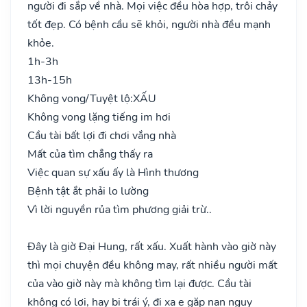
người đi sắp về nhà. Mọi việc đều hòa hợp, trôi chảy
tốt đẹp. Có bệnh cầu sẽ khỏi, người nhà đều mạnh
khỏe.
1h-3h
13h-15h
Không vong/Tuyệt lộ:
XẤU
Không vong lặng tiếng im hơi
Cầu tài bất lợi đi chơi vắng nhà
Mất của tìm chẳng thấy ra
Việc quan sự xấu ấy là Hình thương
Bệnh tật ắt phải lo lường
Vì lời nguyền rủa tìm phương giải trừ..
Đây là giờ Đại Hung, rất xấu. Xuất hành vào giờ này
thì mọi chuyện đều không may, rất nhiều người mất
của vào giờ này mà không tìm lại được. Cầu tài
không có lợi, hay bị trái ý, đi xa e gặp nạn nguy