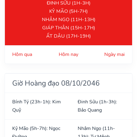
ĐINH SỬU (1H-3H)
KỶ MÃO (5H-7H)
NHÂM NGỌ (11H-13H)
GIÁP THÂN (15H-17H)
ẤT DẬU (17H-19H)
Hôm qua
Hôm nay
Ngày mai
Giờ Hoàng đạo 08/10/2046
Bính Tý (23h-1h): Kim
Đinh Sửu (1h-3h):
Quỹ
Bảo Quang
Kỷ Mão (5h-7h): Ngọc
Nhâm Ngọ (11h-
Đường
13h): Tư Mệnh