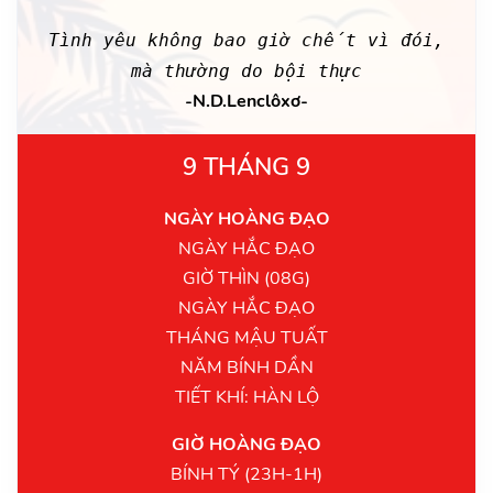
Tình yêu không bao giờ chết vì đói,
mà thường do bội thực
-N.D.Lenclôxơ-
9 THÁNG 9
NGÀY HOÀNG ĐẠO
NGÀY HẮC ĐẠO
GIỜ THÌN (08G)
NGÀY HẮC ĐẠO
THÁNG MẬU TUẤT
NĂM BÍNH DẦN
TIẾT KHÍ: HÀN LỘ
GIỜ HOÀNG ĐẠO
BÍNH TÝ (23H-1H)