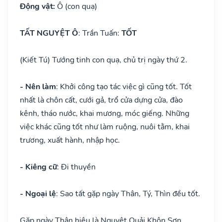
Động vật:
Ô (con quạ)
TẤT NGUYỆT Ô
: Trần Tuấn:
TỐT
(Kiết Tú) Tướng tinh con quạ, chủ trị ngày thứ 2.
- Nên làm
: Khởi công tạo tác việc gì cũng tốt. Tốt
nhất là chôn cất, cưới gả, trổ cửa dựng cửa, đào
kênh, tháo nước, khai mương, móc giếng. Những
việc khác cũng tốt như làm ruộng, nuôi tằm, khai
trương, xuất hành, nhập học.
- Kiêng cữ
: Đi thuyền
- Ngoại lệ
: Sao tất gặp ngày Thân, Tý, Thìn đều tốt.
Gặp ngày Thân hiệu là Nguyệt Quải Khôn Sơn,