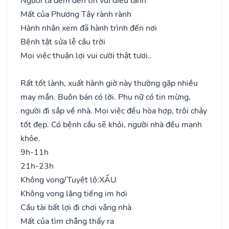
Người ta đem đến tin vui điều lành
Mất của Phương Tây rành rành
Hành nhân xem đã hành trình đến nơi
Bệnh tật sửa lễ cầu trời
Mọi việc thuận lợi vui cười thật tươi..
Rất tốt lành, xuất hành giờ này thường gặp nhiều
may mắn. Buôn bán có lời. Phụ nữ có tin mừng,
người đi sắp về nhà. Mọi việc đều hòa hợp, trôi chảy
tốt đẹp. Có bệnh cầu sẽ khỏi, người nhà đều mạnh
khỏe.
9h-11h
21h-23h
Không vong/Tuyệt lộ:
XẤU
Không vong lặng tiếng im hơi
Cầu tài bất lợi đi chơi vắng nhà
Mất của tìm chẳng thấy ra