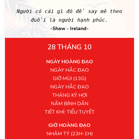
Người có cái gì đó để say mê theo
đuổi là người hạnh phúc.
-Shaw - Ireland-
28 THÁNG 10
NGÀY HOÀNG ĐẠO
NGÀY HẮC ĐẠO
GIỜ MÙI (13G)
NGÀY HẮC ĐẠO
THÁNG KỶ HỢI
NĂM BÍNH DẦN
TIẾT KHÍ: TIỂU TUYẾT
GIỜ HOÀNG ĐẠO
NHÂM TÝ (23H-1H)