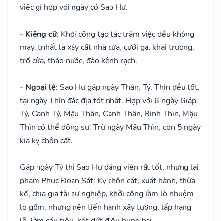
việc gì hợp với ngày có Sao Hư.
- Kiêng cữ
: Khởi công tạo tác trăm việc đều không
may, tnhất là xây cất nhà cửa, cưới gả, khai trương,
trổ cửa, tháo nước, đào kênh rạch.
- Ngoại lệ
: Sao Hư gặp ngày Thân, Tý, Thìn đều tốt,
tại ngày Thìn đắc địa tốt nhất. Hợp với 6 ngày Giáp
Tý, Canh Tý, Mậu Thân, Canh Thân, Bính Thìn, Mậu
Thìn có thể động sự. Trừ ngày Mậu Thìn, còn 5 ngày
kia kỵ chôn cất.
Gặp ngày Tý thì Sao Hư đăng viên rất tốt, nhưng lại
phạm Phục Đoạn Sát: Kỵ chôn cất, xuất hành, thừa
kế, chia gia tài sự nghiệp, khởi công làm lò nhuộm
lò gốm, nhưng nên tiến hành xây tường, lấp hang
lỗ, làm cầu tiêu, kết dứt điều hung hại.