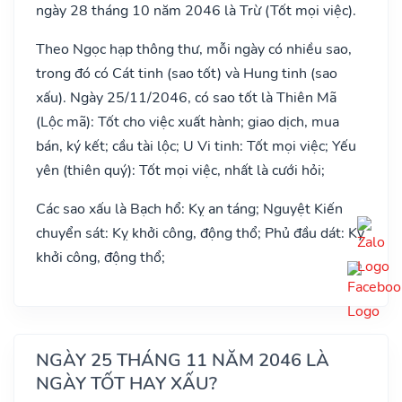
ngày 28 tháng 10 năm 2046 là Trừ (Tốt mọi việc).
Theo Ngọc hạp thông thư, mỗi ngày có nhiều sao,
trong đó có Cát tinh (sao tốt) và Hung tinh (sao
xấu). Ngày 25/11/2046, có sao tốt là Thiên Mã
(Lộc mã): Tốt cho việc xuất hành; giao dịch, mua
bán, ký kết; cầu tài lộc; U Vi tinh: Tốt mọi việc; Yếu
yên (thiên quý): Tốt mọi việc, nhất là cưới hỏi;
Các sao xấu là Bạch hổ: Kỵ an táng; Nguyệt Kiến
chuyển sát: Kỵ khởi công, động thổ; Phủ đầu dát: Kỵ
khởi công, động thổ;
NGÀY 25 THÁNG 11 NĂM 2046 LÀ
NGÀY TỐT HAY XẤU?