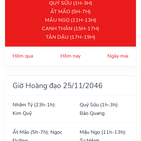
QUÝ SỬU (1H-3H)
ẤT MÃO (5H-7H)
MẬU NGỌ (11H-13H)
CANH THÂN (15H-17H)
TÂN DẬU (17H-19H)
Hôm qua
Hôm nay
Ngày mai
Giờ Hoàng đạo 25/11/2046
Nhâm Tý (23h-1h):
Quý Sửu (1h-3h):
Kim Quỹ
Bảo Quang
Ất Mão (5h-7h): Ngọc
Mậu Ngọ (11h-13h):
Đường
Tư Mệnh