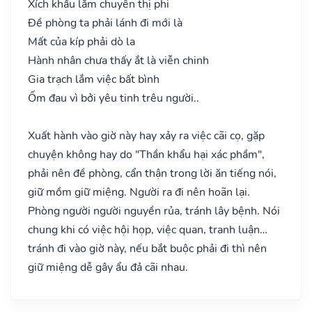
Xích khẩu lắm chuyên thị phi
Đề phòng ta phải lánh đi mới là
Mất của kíp phải dò la
Hành nhân chưa thấy ắt là viễn chinh
Gia trạch lắm việc bất bình
Ốm đau vì bởi yêu tinh trêu người..
Xuất hành vào giờ này hay xảy ra việc cãi cọ, gặp
chuyện không hay do "Thần khẩu hại xác phầm",
phải nên đề phòng, cẩn thận trong lời ăn tiếng nói,
giữ mồm giữ miệng. Người ra đi nên hoãn lại.
Phòng người người nguyền rủa, tránh lây bệnh. Nói
chung khi có việc hội họp, việc quan, tranh luận…
tránh đi vào giờ này, nếu bắt buộc phải đi thì nên
giữ miệng dễ gây ẩu đả cãi nhau.