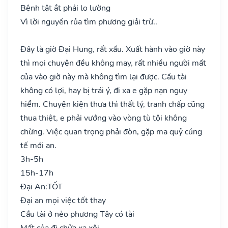
Bệnh tật ắt phải lo lường
Vì lời nguyền rủa tìm phương giải trừ..
Đây là giờ Đại Hung, rất xấu. Xuất hành vào giờ này
thì mọi chuyện đều không may, rất nhiều người mất
của vào giờ này mà không tìm lại được. Cầu tài
không có lợi, hay bị trái ý, đi xa e gặp nạn nguy
hiểm. Chuyện kiện thưa thì thất lý, tranh chấp cũng
thua thiệt, e phải vướng vào vòng tù tội không
chừng. Việc quan trọng phải đòn, gặp ma quỷ cúng
tế mới an.
3h-5h
15h-17h
Đại An:
TỐT
Đại an mọi việc tốt thay
Cầu tài ở nẻo phương Tây có tài
Mất của đi chửa xa xôi