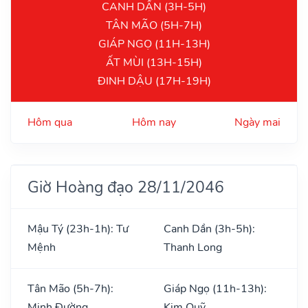
CANH DẦN (3H-5H)
TÂN MÃO (5H-7H)
GIÁP NGỌ (11H-13H)
ẤT MÙI (13H-15H)
ĐINH DẬU (17H-19H)
Hôm qua
Hôm nay
Ngày mai
Giờ Hoàng đạo 28/11/2046
Mậu Tý (23h-1h): Tư
Canh Dần (3h-5h):
Mệnh
Thanh Long
Tân Mão (5h-7h):
Giáp Ngọ (11h-13h):
Minh Đường
Kim Quỹ