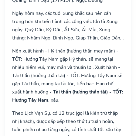
Quang, Đinh Dậu (17h-19h): Ngọc Đường
Ngày hôm nay, các tuổi xung khắc sau nên cẩn
trọng hơn khi tiến hành các công việc lớn là Xung
ngày: Quý Dậu, Kỷ Dậu, Ất Sửu, Ất Mùi, Xung
tháng: Nhâm Ngọ, Bính Ngọ, Giáp Thân, Giáp Dần, .
Nên xuất hành - Hỷ thần (hướng thần may mắn) -
TỐT: Hướng Tây Nam gặp Hỷ thần, sẽ mang lại
nhiều niềm vui, may mắn và thuận lợi. Xuất hành -
Tài thần (hướng thần tài) - TỐT: Hướng Tây Nam sẽ
gặp Tài thần, mang lại tài lộc, tiền bạc. Hạn chế
xuất hành hướng
- Tài thần (hướng thần tài) - TỐT:
Hướng Tây Nam
, xấu.
Theo Lịch Vạn Sự, có 12 trực (gọi là kiến trừ thập
nhị khách), được sắp xếp theo thứ tự tuần hoàn,
luân phiên nhau từng ngày, có tính chất tốt xấu tùy