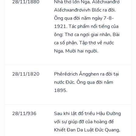
28/11/1880
Nhà thơ lớn Nga, Alếchxanđrơ
Alếchxanđrơvivh Blốc ra đời.
Ông qua đời năm ngày 7-8-
1921. Tác phẩm nổi tiếng của
ông: Thơ ca ngợi giai nhân, Bài
ca số phận, Tập thơ về nước
Nga, Mười hai người.
28/11/1820
Phêrêdrich Ǎngghen ra đời tại
nước Đức. Ông qua đời nǎm
1895.
28/11/936
Sau khi lật đổ triều Hậu Đường
với sự giúp đỡ của hoàng đế
Khiết Đan Da Luật Đức Quang,