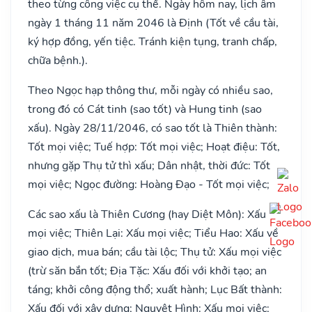
theo từng công việc cụ thể. Ngày hôm nay, lịch âm
ngày 1 tháng 11 năm 2046 là Định (Tốt về cầu tài,
ký hợp đồng, yến tiệc. Tránh kiện tụng, tranh chấp,
chữa bệnh.).
Theo Ngọc hạp thông thư, mỗi ngày có nhiều sao,
trong đó có Cát tinh (sao tốt) và Hung tinh (sao
xấu). Ngày 28/11/2046, có sao tốt là Thiên thành:
Tốt mọi việc; Tuế hợp: Tốt mọi việc; Hoạt điệu: Tốt,
nhưng gặp Thụ tử thì xấu; Dân nhật, thời đức: Tốt
mọi việc; Ngọc đường: Hoàng Đạo - Tốt mọi việc;
Các sao xấu là Thiên Cương (hay Diệt Môn): Xấu
mọi việc; Thiên Lại: Xấu mọi việc; Tiểu Hao: Xấu về
giao dịch, mua bán; cầu tài lộc; Thụ tử: Xấu mọi việc
(trừ săn bắn tốt; Địa Tặc: Xấu đối với khởi tạo; an
táng; khởi công động thổ; xuất hành; Lục Bất thành:
Xấu đối với xây dựng; Nguyệt Hình: Xấu mọi việc;