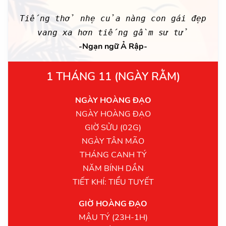
Tiếng thở nhẹ của nàng con gái đẹp
vang xa hơn tiếng gầm sư tử
-Ngạn ngữ Ả Rập-
1 THÁNG 11 (NGÀY RẰM)
NGÀY HOÀNG ĐẠO
NGÀY HOÀNG ĐẠO
GIỜ SỬU (02G)
NGÀY TÂN MÃO
THÁNG CANH TÝ
NĂM BÍNH DẦN
TIẾT KHÍ: TIỂU TUYẾT
GIỜ HOÀNG ĐẠO
MẬU TÝ (23H-1H)