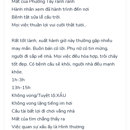
Mất của Phương Tây rành rành
Hành nhân xem đã hành trình đến nơi
Bệnh tật sửa lễ cầu trời
Mọi việc thuận lợi vui cười thật tươi..
Rất tốt lành, xuất hành giờ này thường gặp nhiều
may mắn. Buôn bán có lời. Phụ nữ có tin mừng,
người đi sắp về nhà. Mọi việc đều hòa hợp, trôi chảy
tốt đẹp. Có bệnh cầu sẽ khỏi, người nhà đều mạnh
khỏe.
1h-3h
13h-15h
Không vong/Tuyệt lộ:
XẤU
Không vong lặng tiếng im hơi
Cầu tài bất lợi đi chơi vắng nhà
Mất của tìm chẳng thấy ra
Việc quan sự xấu ấy là Hình thương