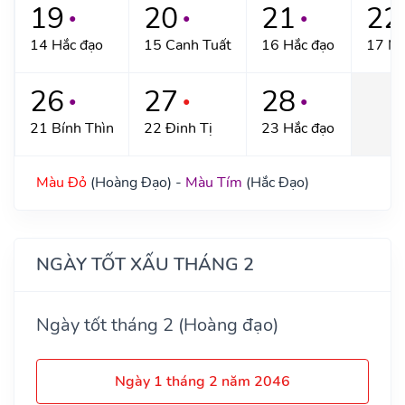
19
20
21
22
●
●
●
14 Hắc đạo
15 Canh Tuất
16 Hắc đạo
17 N
26
27
28
●
●
●
21 Bính Thìn
22 Đinh Tị
23 Hắc đạo
Màu Đỏ
(Hoàng Đạo) -
Màu Tím
(Hắc Đạo)
NGÀY TỐT XẤU THÁNG 2
Ngày tốt tháng 2 (Hoàng đạo)
Ngày 1 tháng 2 năm 2046