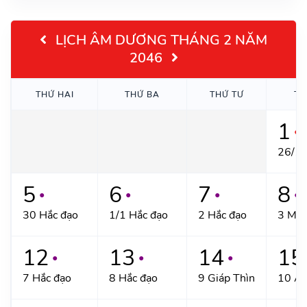
LỊCH ÂM DƯƠNG THÁNG 2 NĂM
2046
THỨ HAI
THỨ BA
THỨ TƯ
TH
1
●
26/12
5
6
7
8
●
●
●
●
30 Hắc đạo
1/1 Hắc đạo
2 Hắc đạo
3 Mậu
12
13
14
15
●
●
●
7 Hắc đạo
8 Hắc đạo
9 Giáp Thìn
10 Ất