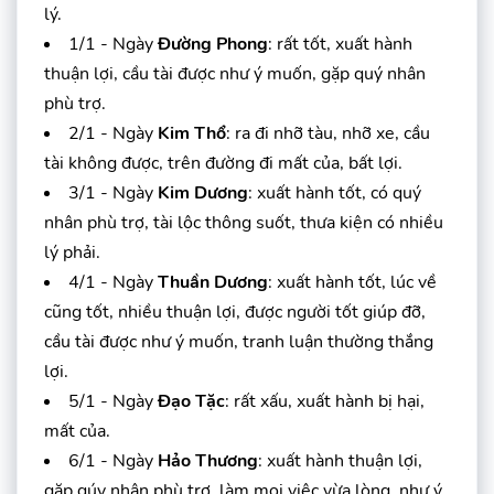
lý.
1/1 - Ngày
Đường Phong
: rất tốt, xuất hành
thuận lợi, cầu tài được như ý muốn, gặp quý nhân
phù trợ.
2/1 - Ngày
Kim Thổ
: ra đi nhỡ tàu, nhỡ xe, cầu
tài không được, trên đường đi mất của, bất lợi.
3/1 - Ngày
Kim Dương
: xuất hành tốt, có quý
nhân phù trợ, tài lộc thông suốt, thưa kiện có nhiều
lý phải.
4/1 - Ngày
Thuần Dương
: xuất hành tốt, lúc về
cũng tốt, nhiều thuận lợi, được người tốt giúp đỡ,
cầu tài được như ý muốn, tranh luận thường thắng
lợi.
5/1 - Ngày
Đạo Tặc
: rất xấu, xuất hành bị hại,
mất của.
6/1 - Ngày
Hảo Thương
: xuất hành thuận lợi,
gặp qúy nhân phù trợ, làm mọi việc vừa lòng, như ý