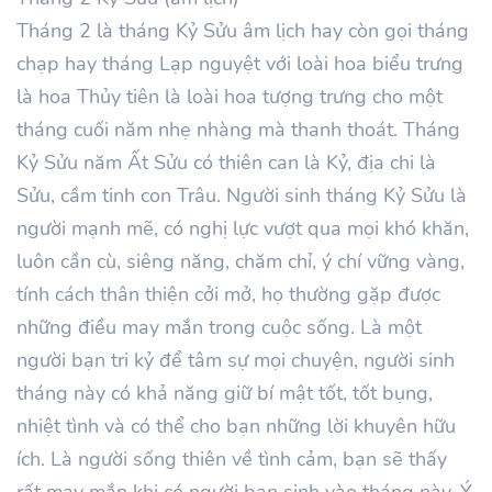
Tháng 2 là tháng Kỷ Sửu âm lịch hay còn gọi tháng
chạp hay tháng Lạp nguyệt với loài hoa biểu trưng
là hoa Thủy tiên là loài hoa tượng trưng cho một
tháng cuối năm nhẹ nhàng mà thanh thoát. Tháng
Kỷ Sửu năm Ất Sửu có thiên can là Kỷ, địa chi là
Sửu, cầm tinh con Trâu. Người sinh tháng Kỷ Sửu là
người mạnh mẽ, có nghị lực vượt qua mọi khó khăn,
luôn cần cù, siêng năng, chăm chỉ, ý chí vững vàng,
tính cách thân thiện cởi mở, họ thường gặp được
những điều may mắn trong cuộc sống. Là một
người bạn tri kỷ để tâm sự mọi chuyện, người sinh
tháng này có khả năng giữ bí mật tốt, tốt bụng,
nhiệt tình và có thể cho bạn những lời khuyên hữu
ích. Là người sống thiên về tình cảm, bạn sẽ thấy
rất may mắn khi có người bạn sinh vào tháng này. Ý