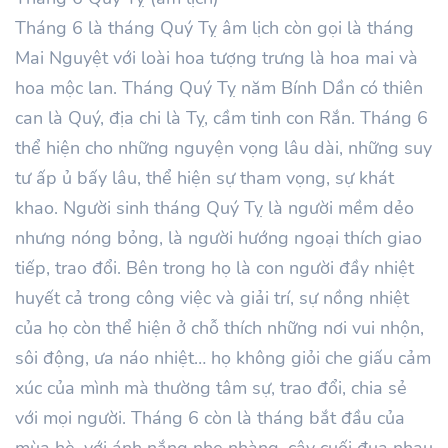
Tháng 6 là tháng Quý Tỵ âm lịch còn gọi là tháng
Mai Nguyệt với loài hoa tượng trưng là hoa mai và
hoa mộc lan. Tháng Quý Tỵ năm Bính Dần có thiên
can là Quý, địa chi là Tỵ, cầm tinh con Rắn. Tháng 6
thể hiện cho những nguyện vọng lâu dài, những suy
tư ấp ủ bấy lâu, thể hiện sự tham vọng, sự khát
khao. Người sinh tháng Quý Tỵ là người mềm dẻo
nhưng nóng bỏng, là người hướng ngoại thích giao
tiếp, trao đổi. Bên trong họ là con người đầy nhiệt
huyết cả trong công việc và giải trí, sự nồng nhiệt
của họ còn thể hiện ở chỗ thích những nơi vui nhộn,
sôi động, ưa náo nhiệt… họ không giỏi che giấu cảm
xúc của mình mà thường tâm sự, trao đổi, chia sẻ
với mọi người. Tháng 6 còn là tháng bắt đầu của
mùa hè, với ánh nắng nhẹ nhàng, cây cuối đua nhau