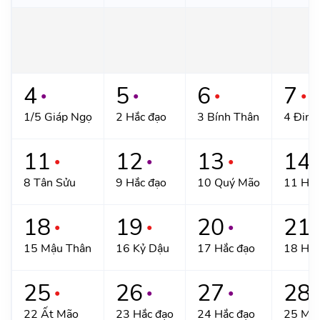
4
5
6
7
●
●
●
●
1/5 Giáp Ngọ
2 Hắc đạo
3 Bính Thân
4 Đinh
11
12
13
14
●
●
●
●
8 Tân Sửu
9 Hắc đạo
10 Quý Mão
11 Hắc
18
19
20
21
●
●
●
●
15 Mậu Thân
16 Kỷ Dậu
17 Hắc đạo
18 Hắc
25
26
27
28
●
●
●
●
22 Ất Mão
23 Hắc đạo
24 Hắc đạo
25 Mậ