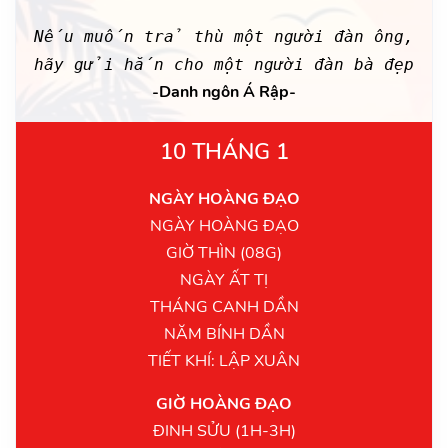
Nếu muốn trả thù một người đàn ông,
hãy gửi hắn cho một người đàn bà đẹp
-Danh ngôn Á Rập-
10 THÁNG 1
NGÀY HOÀNG ĐẠO
NGÀY HOÀNG ĐẠO
GIỜ THÌN (08G)
NGÀY ẤT TỊ
THÁNG CANH DẦN
NĂM BÍNH DẦN
TIẾT KHÍ: LẬP XUÂN
GIỜ HOÀNG ĐẠO
ĐINH SỬU (1H-3H)