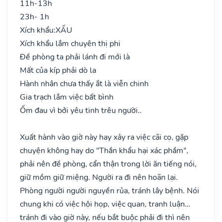
11h-13h
23h- 1h
Xích khẩu:
XẤU
Xích khẩu lắm chuyên thị phi
Đề phòng ta phải lánh đi mới là
Mất của kíp phải dò la
Hành nhân chưa thấy ắt là viễn chinh
Gia trạch lắm việc bất bình
Ốm đau vì bởi yêu tinh trêu người..
Xuất hành vào giờ này hay xảy ra việc cãi cọ, gặp
chuyện không hay do "Thần khẩu hại xác phầm",
phải nên đề phòng, cẩn thận trong lời ăn tiếng nói,
giữ mồm giữ miệng. Người ra đi nên hoãn lại.
Phòng người người nguyền rủa, tránh lây bệnh. Nói
chung khi có việc hội họp, việc quan, tranh luận…
tránh đi vào giờ này, nếu bắt buộc phải đi thì nên