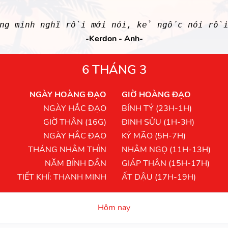
ông minh nghĩ rồi mới nói, kẻ ngốc nói rồi
-Kerdon - Anh-
6 THÁNG 3
NGÀY HOÀNG ĐẠO
GIỜ HOÀNG ĐẠO
NGÀY HẮC ĐẠO
BÍNH TÝ (23H-1H)
GIỜ THÂN (16G)
ĐINH SỬU (1H-3H)
NGÀY HẮC ĐẠO
KỶ MÃO (5H-7H)
THÁNG NHÂM THÌN
NHÂM NGỌ (11H-13H)
NĂM BÍNH DẦN
GIÁP THÂN (15H-17H)
TIẾT KHÍ: THANH MINH
ẤT DẬU (17H-19H)
Hôm nay