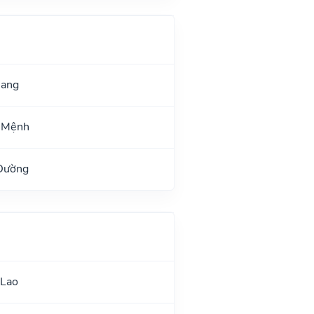
uang
 Mệnh
 Đường
 Lao