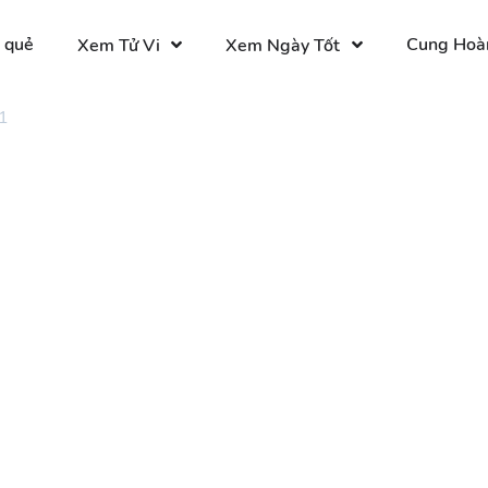
 quẻ
Cung Hoà
Xem Tử Vi
Xem Ngày Tốt
1