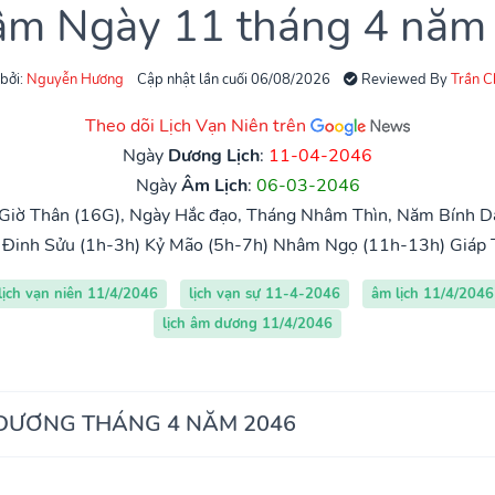
 âm Ngày 11 tháng 4 năm
 bởi:
Nguyễn Hương
Cập nhật lần cuối 06/08/2026
Reviewed By
Trần 
Theo dõi Lịch Vạn Niên trên
Ngày
Dương Lịch
:
11-04-2046
Ngày
Âm Lịch
:
06-03-2046
 Giờ Thân (16G), Ngày Hắc đạo, Tháng Nhâm Thìn, Năm Bính D
Đinh Sửu (1h-3h)
Kỷ Mão (5h-7h)
Nhâm Ngọ (11h-13h)
Giáp 
lịch vạn niên 11/4/2046
lịch vạn sự 11-4-2046
âm lịch 11/4/2046
lịch âm dương 11/4/2046
 DƯƠNG THÁNG 4 NĂM 2046