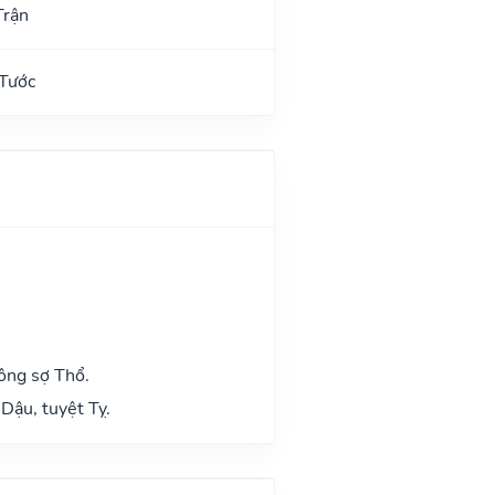
Trận
 Tước
ông sợ Thổ.
Dậu, tuyệt Tỵ.