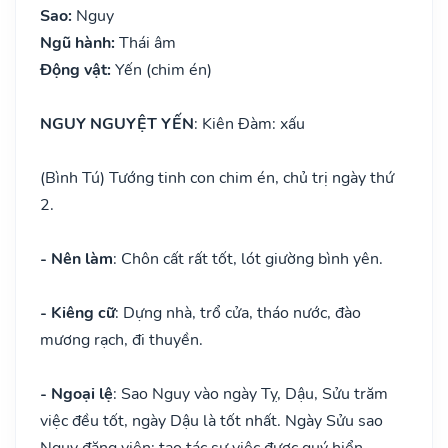
Sao:
Nguy
Ngũ hành:
Thái âm
Động vật:
Yến (chim én)
NGUY NGUYỆT YẾN
: Kiên Đàm: xấu
(Bình Tú) Tướng tinh con chim én, chủ trị ngày thứ
2.
- Nên làm
: Chôn cất rất tốt, lót giường bình yên.
- Kiêng cữ
: Dựng nhà, trổ cửa, tháo nước, đào
mương rạch, đi thuyền.
- Ngoại lệ
: Sao Nguy vào ngày Tỵ, Dậu, Sửu trăm
việc đều tốt, ngày Dậu là tốt nhất. Ngày Sửu sao
Nguy đăng viên: tạo tác sự việc được quý hiển.