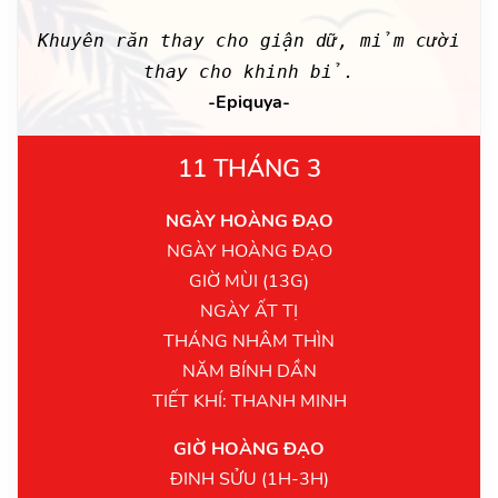
Khuyên răn thay cho giận dữ, mỉm cười
thay cho khinh bỉ.
-Epiquya-
11 THÁNG 3
NGÀY HOÀNG ĐẠO
NGÀY HOÀNG ĐẠO
GIỜ MÙI (13G)
NGÀY ẤT TỊ
THÁNG NHÂM THÌN
NĂM BÍNH DẦN
TIẾT KHÍ: THANH MINH
GIỜ HOÀNG ĐẠO
ĐINH SỬU (1H-3H)