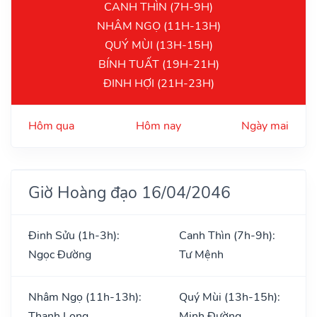
CANH THÌN (7H-9H)
NHÂM NGỌ (11H-13H)
QUÝ MÙI (13H-15H)
BÍNH TUẤT (19H-21H)
ĐINH HỢI (21H-23H)
Hôm qua
Hôm nay
Ngày mai
Giờ Hoàng đạo 16/04/2046
Đinh Sửu (1h-3h):
Canh Thìn (7h-9h):
Ngọc Đường
Tư Mệnh
Nhâm Ngọ (11h-13h):
Quý Mùi (13h-15h):
Thanh Long
Minh Đường