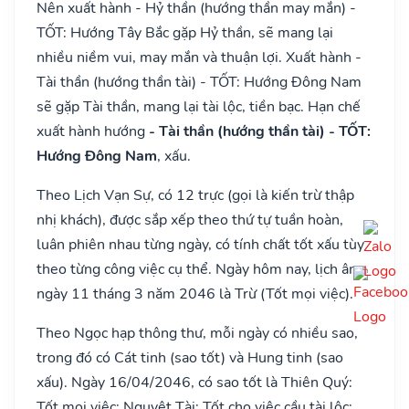
Nên xuất hành - Hỷ thần (hướng thần may mắn) -
TỐT: Hướng Tây Bắc gặp Hỷ thần, sẽ mang lại
nhiều niềm vui, may mắn và thuận lợi. Xuất hành -
Tài thần (hướng thần tài) - TỐT: Hướng Đông Nam
sẽ gặp Tài thần, mang lại tài lộc, tiền bạc. Hạn chế
xuất hành hướng
- Tài thần (hướng thần tài) - TỐT:
Hướng Đông Nam
, xấu.
Theo Lịch Vạn Sự, có 12 trực (gọi là kiến trừ thập
nhị khách), được sắp xếp theo thứ tự tuần hoàn,
luân phiên nhau từng ngày, có tính chất tốt xấu tùy
theo từng công việc cụ thể. Ngày hôm nay, lịch âm
ngày 11 tháng 3 năm 2046 là Trừ (Tốt mọi việc).
Theo Ngọc hạp thông thư, mỗi ngày có nhiều sao,
trong đó có Cát tinh (sao tốt) và Hung tinh (sao
xấu). Ngày 16/04/2046, có sao tốt là Thiên Quý:
Tốt mọi việc; Nguyệt Tài: Tốt cho việc cầu tài lộc;