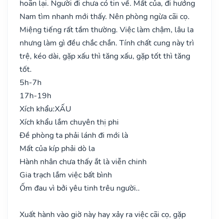
hoãn lại. Người đi chưa có tin về. Mất của, đi hướng
Nam tìm nhanh mới thấy. Nên phòng ngừa cãi cọ.
Miệng tiếng rất tầm thường. Việc làm chậm, lâu la
nhưng làm gì đều chắc chắn. Tính chất cung này trì
trệ, kéo dài, gặp xấu thì tăng xấu, gặp tốt thì tăng
tốt.
5h-7h
17h-19h
Xích khẩu:
XẤU
Xích khẩu lắm chuyên thị phi
Đề phòng ta phải lánh đi mới là
Mất của kíp phải dò la
Hành nhân chưa thấy ắt là viễn chinh
Gia trạch lắm việc bất bình
Ốm đau vì bởi yêu tinh trêu người..
Xuất hành vào giờ này hay xảy ra việc cãi cọ, gặp