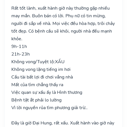
Rất tốt lành, xuất hành giờ này thường gặp nhiều
may mắn. Buôn bán có lời. Phụ nữ có tin mừng,
người đi sắp về nhà. Mọi việc đều hòa hợp, trôi chảy
tốt đẹp. Có bệnh cầu sẽ khỏi, người nhà đều mạnh
khỏe.
9h-11h
21h-23h
Không vong/Tuyệt lộ:
XẤU
Không vong lặng tiếng im hơi
Cầu tài bất lợi đi chơi vắng nhà
Mất của tìm chẳng thấy ra
Việc quan sự xấu ấy là Hình thương
Bệnh tật ắt phải lo lường
Vì lời nguyền rủa tìm phương giải trừ..
Đây là giờ Đại Hung, rất xấu. Xuất hành vào giờ này