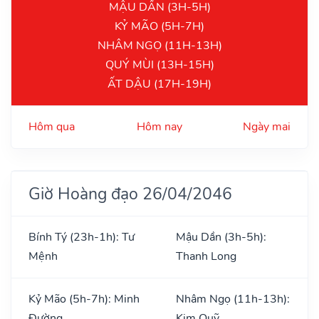
MẬU DẦN (3H-5H)
KỶ MÃO (5H-7H)
NHÂM NGỌ (11H-13H)
QUÝ MÙI (13H-15H)
ẤT DẬU (17H-19H)
Hôm qua
Hôm nay
Ngày mai
Giờ Hoàng đạo 26/04/2046
Bính Tý (23h-1h): Tư
Mậu Dần (3h-5h):
Mệnh
Thanh Long
Kỷ Mão (5h-7h): Minh
Nhâm Ngọ (11h-13h):
Đường
Kim Quỹ