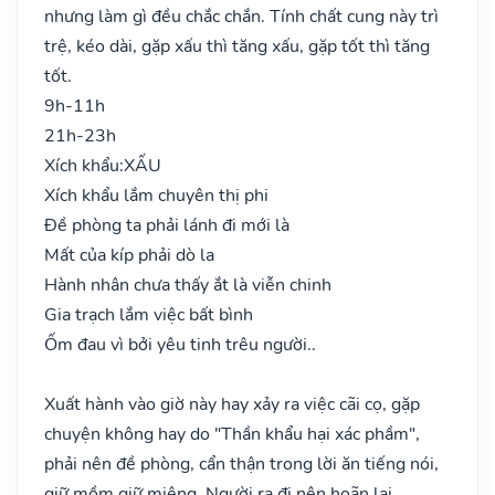
nhưng làm gì đều chắc chắn. Tính chất cung này trì
trệ, kéo dài, gặp xấu thì tăng xấu, gặp tốt thì tăng
tốt.
9h-11h
21h-23h
Xích khẩu:
XẤU
Xích khẩu lắm chuyên thị phi
Đề phòng ta phải lánh đi mới là
Mất của kíp phải dò la
Hành nhân chưa thấy ắt là viễn chinh
Gia trạch lắm việc bất bình
Ốm đau vì bởi yêu tinh trêu người..
Xuất hành vào giờ này hay xảy ra việc cãi cọ, gặp
chuyện không hay do "Thần khẩu hại xác phầm",
phải nên đề phòng, cẩn thận trong lời ăn tiếng nói,
giữ mồm giữ miệng. Người ra đi nên hoãn lại.