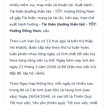
nhiều niềm vui, may mắn và thuận lợi. Xuất hành -
Tài thần (hướng thần tài) - TỐT: Hướng Đông Nam
sẽ gặp Tài thần, mang lại tài lộc, tiền bạc. Hạn chế
xuất hành hướng
- Tài thần (hướng thần tài) - TỐT:
Hướng Đông Nam
, xấu.
Theo Lịch Vạn Sự, có 12 trực (gọi là kiến trừ thập
nhị khách), được sắp xếp theo thứ tự tuần hoàn,
luân phiên nhau từng ngày, có tính chất tốt xấu tùy
theo từng công việc cụ thể. Ngày hôm nay, lịch âm
ngày 21 tháng 3 năm 2046 là Bế (Xấu mọi việc trừ
đắp đê, lấp hố, rãnh).
Theo Ngọc hạp thông thư, mỗi ngày có nhiều sao,
trong đó có Cát tinh (sao tốt) và Hung tinh (sao
xấu). Ngày 26/04/2046, có sao tốt là Thiên Quý:
Tốt mọi việc; Yếu yên (thiên quý): Tốt mọi việc, nhất