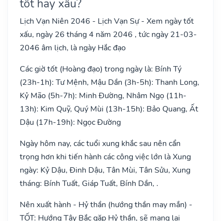
tốt hay xấu?
Lịch Vạn Niên 2046 - Lịch Vạn Sự - Xem ngày tốt
xấu, ngày 26 tháng 4 năm 2046 , tức ngày 21-03-
2046 âm lịch, là ngày Hắc đạo
Các giờ tốt (Hoàng đạo) trong ngày là: Bính Tý
(23h-1h): Tư Mệnh, Mậu Dần (3h-5h): Thanh Long,
Kỷ Mão (5h-7h): Minh Đường, Nhâm Ngọ (11h-
13h): Kim Quỹ, Quý Mùi (13h-15h): Bảo Quang, Ất
Dậu (17h-19h): Ngọc Đường
Ngày hôm nay, các tuổi xung khắc sau nên cẩn
trọng hơn khi tiến hành các công việc lớn là Xung
ngày: Kỷ Dậu, Đinh Dậu, Tân Mùi, Tân Sửu, Xung
tháng: Bính Tuất, Giáp Tuất, Bính Dần, .
Nên xuất hành - Hỷ thần (hướng thần may mắn) -
TỐT: Hướng Tây Bắc gặp Hỷ thần, sẽ mang lại