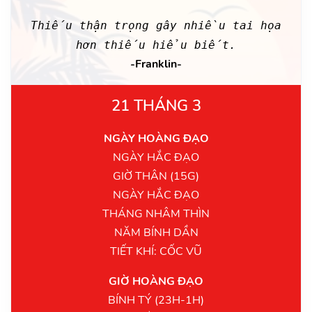
Thiếu thận trọng gây nhiều tai họa
hơn thiếu hiểu biết.
-Franklin-
21 THÁNG 3
NGÀY HOÀNG ĐẠO
NGÀY HẮC ĐẠO
GIỜ THÂN (15G)
NGÀY HẮC ĐẠO
THÁNG NHÂM THÌN
NĂM BÍNH DẦN
TIẾT KHÍ: CỐC VŨ
GIỜ HOÀNG ĐẠO
BÍNH TÝ (23H-1H)