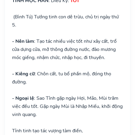
TỈNH MỘC HÃN
: Diêu Kỳ:
TỐT
(Bình Tú) Tướng tinh con dê trừu, chủ trị ngày thứ
5.
- Nên làm
: Tạo tác nhiều việc tốt như xây cất, trổ
cửa dựng cửa, mở thông đường nước, đào mương
móc giếng, nhậm chức, nhập học, đi thuyền.
- Kiêng cữ
: Chôn cất, tu bổ phần mộ, đóng thọ
đường.
- Ngoại lệ
: Sao Tỉnh gặp ngày Hợi, Mão, Mùi trăm
việc đều tốt. Gặp ngày Mùi là Nhập Miếu, khởi động
vinh quang.
Tỉnh tinh tạo tác vượng tàm điền,