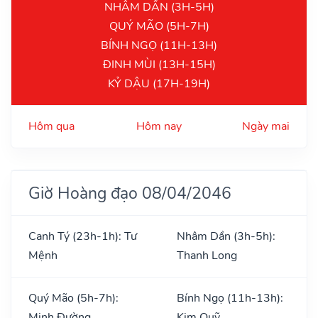
NHÂM DẦN (3H-5H)
QUÝ MÃO (5H-7H)
BÍNH NGỌ (11H-13H)
ĐINH MÙI (13H-15H)
KỶ DẬU (17H-19H)
Hôm qua
Hôm nay
Ngày mai
Giờ Hoàng đạo 08/04/2046
Canh Tý (23h-1h): Tư
Nhâm Dần (3h-5h):
Mệnh
Thanh Long
Quý Mão (5h-7h):
Bính Ngọ (11h-13h):
Minh Đường
Kim Quỹ