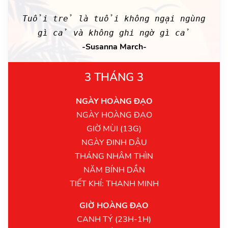
Tuổi trẻ là tuổi không ngại ngùng
gì cả và không ghi ngờ gì cả
-Susanna March-
3 THÁNG 3
NGÀY HOÀNG ĐẠO
NGÀY HOÀNG ĐẠO
GIỜ MÙI (13G)
NGÀY ĐINH DẬU
THÁNG NHÂM THÌN
NĂM BÍNH DẦN
TIẾT KHÍ: THANH MINH
GIỜ HOÀNG ĐẠO
CANH TÝ (23H-1H)