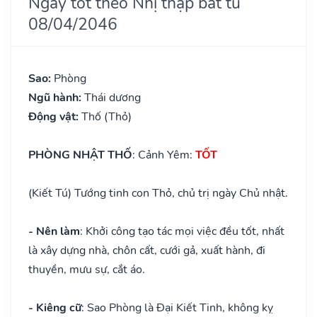
Ngày tốt theo Nhị thập bát tú
08/04/2046
Sao:
Phòng
Ngũ hành:
Thái dương
Động vật:
Thố (Thỏ)
PHÒNG NHẬT THỐ
: Cảnh Yêm:
TỐT
(Kiết Tú) Tướng tinh con Thỏ, chủ trị ngày Chủ nhật.
- Nên làm
: Khởi công tạo tác mọi việc đều tốt, nhất
là xây dựng nhà, chôn cất, cưới gả, xuất hành, đi
thuyền, mưu sự, cắt áo.
- Kiêng cữ
: Sao Phòng là Đại Kiết Tinh, không kỵ