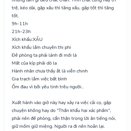
trệ, kéo dài, gặp xấu thì tăng xấu, gặp tốt thì tăng
tốt.
9h-11h
21h-23h
Xích khẩu:
XẤU
Xích khẩu lắm chuyên thị phi
Đề phòng ta phải lánh đi mới là
Mất của kíp phải dò la
Hành nhân chưa thấy ắt là viễn chinh
Gia trạch lắm việc bất bình
Ốm đau vì bởi yêu tinh trêu người..
Xuất hành vào giờ này hay xảy ra việc cãi cọ, gặp
chuyện không hay do "Thần khẩu hại xác phầm",
phải nên đề phòng, cẩn thận trong lời ăn tiếng nói,
giữ mồm giữ miệng. Người ra đi nên hoãn lại.