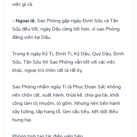
việc gì cả.
- Ngoại lệ
: Sao Phòng gặp ngày Đinh Sửu và Tân
Sửu đều tốt, ngày Dậu càng tốt hơn, vì sao Phòng
đăng viên tại Dậu.
Trong 6 ngày Kỷ Tị, Đinh Tị, Kỷ Dậu, Quý Dậu, Đinh
Sửu, Tân Sửu thì Sao Phòng vẫn tốt với các việc
khác, ngoại trừ chôn cất là rất kỵ.
Sao Phòng nhằm ngày Tị là Phục Đoạn Sát: không
nên chôn cất, xuất hành, thừa kế, chia gia tài, khởi
công làm lò nhuộm, lò gốm. Nhưng nên tiến hành
xây tường, lấp hang lỗ, làm cầu tiêu, kết dứt điều
hung hại.
Phòng tinh tạo tác điền viên tiến,