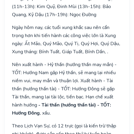
(11h-13h): Kim Quỹ, Đinh Mùi (13h-15h): Bảo
Quang, Kỷ Dậu (17h-19h): Ngọc Đường
Ngày hôm nay, các tuổi xung khắc sau nên cẩn
trọng hơn khi tiến hành các công việc lớn là Xung
ngày: Ất Mão, Quý Mão, Quý Tị, Quý Hợi, Quý Dậu,
Xung tháng: Bính Tuất, Giáp Tuất, Bính Dần, .
Nên xuất hành - Hỷ thần (hướng thần may mắn) -
TỐT: Hướng Nam gặp Hỷ thần, sẽ mang lại nhiều
niềm vui, may mắn và thuận lợi. Xuất hành - Tài
thần (hướng thần tài) - TỐT: Hướng Đông sẽ gặp
Tài thần, mang lại tài lộc, tiền bạc. Hạn chế xuất
hành hướng
- Tài thần (hướng thần tài) - TỐT:
Hướng Đông
, xấu.
Theo Lịch Vạn Sự, có 12 trực (gọi là kiến trừ thập
nhị khách), được sắp xếp theo thứ tự tuần hoàn,