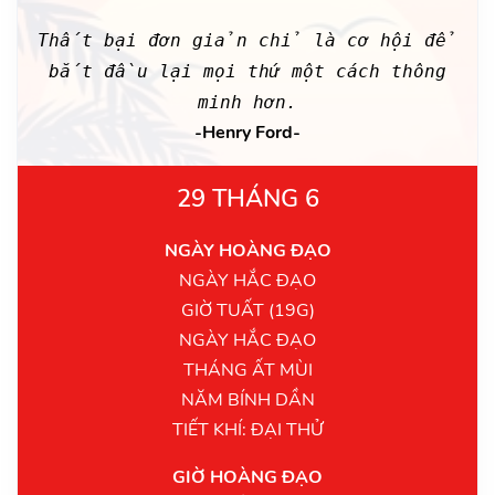
Thất bại đơn giản chỉ là cơ hội để
bắt đầu lại mọi thứ một cách thông
minh hơn.
-Henry Ford-
29 THÁNG 6
NGÀY HOÀNG ĐẠO
NGÀY HẮC ĐẠO
GIỜ TUẤT (19G)
NGÀY HẮC ĐẠO
THÁNG ẤT MÙI
NĂM BÍNH DẦN
TIẾT KHÍ: ĐẠI THỬ
GIỜ HOÀNG ĐẠO