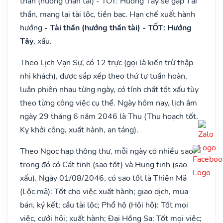
thần (hướng thần tài) - TỐT: Hướng Tây sẽ gặp Tài
thần, mang lại tài lộc, tiền bạc. Hạn chế xuất hành
hướng
- Tài thần (hướng thần tài) - TỐT: Hướng
Tây
, xấu.
Theo Lịch Vạn Sự, có 12 trực (gọi là kiến trừ thập
nhị khách), được sắp xếp theo thứ tự tuần hoàn,
luân phiên nhau từng ngày, có tính chất tốt xấu tùy
theo từng công việc cụ thể. Ngày hôm nay, lịch âm
ngày 29 tháng 6 năm 2046 là Thu (Thu hoạch tốt.
Kỵ khởi công, xuất hành, an táng).
Theo Ngọc hạp thông thư, mỗi ngày có nhiều sao,
trong đó có Cát tinh (sao tốt) và Hung tinh (sao
xấu). Ngày 01/08/2046, có sao tốt là Thiên Mã
(Lộc mã): Tốt cho việc xuất hành; giao dịch, mua
bán, ký kết; cầu tài lộc; Phổ hộ (Hội hộ): Tốt mọi
việc, cưới hỏi; xuất hành; Đại Hồng Sa: Tốt mọi việc;