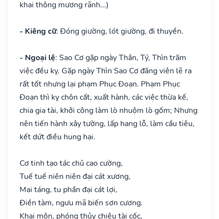
khai thông mương rãnh...)
- Kiêng cữ
: Đóng giường, lót giường, đi thuyền.
- Ngoại lệ
: Sao Cơ gặp ngày Thân, Tý, Thìn trăm
việc đều kỵ. Gặp ngày Thìn Sao Cơ đăng viên lẽ ra
rất tốt nhưng lại phạm Phục Đoạn. Phạm Phục
Đoạn thì kỵ chôn cất, xuất hành, các việc thừa kế,
chia gia tài, khởi công làm lò nhuộm lò gốm; Nhưng
nên tiến hành xây tường, lấp hang lỗ, làm cầu tiêu,
kết dứt điều hung hại.
Cơ tinh tạo tác chủ cao cường,
Tuế tuế niên niên đại cát xương,
Mai táng, tu phần đại cát lợi,
Điền tàm, ngưu mã biến sơn cương.
Khai môn, phóng thủy chiêu tài cốc,