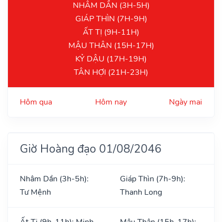
NHÂM DẦN (3H-5H)
GIÁP THÌN (7H-9H)
ẤT TỊ (9H-11H)
MẬU THÂN (15H-17H)
KỶ DẬU (17H-19H)
TÂN HỢI (21H-23H)
Hôm qua
Hôm nay
Ngày mai
Giờ Hoàng đạo 01/08/2046
Nhâm Dần (3h-5h):
Giáp Thìn (7h-9h):
Tư Mệnh
Thanh Long
Ất Tị (9h-11h): Minh
Mậu Thân (15h-17h):