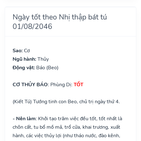
Ngày tốt theo Nhị thập bát tú
01/08/2046
Sao:
Cơ
Ngũ hành:
Thủy
Động vật:
Báo (Beo)
CƠ THỦY BÁO
: Phùng Dị:
TỐT
(Kiết Tú) Tướng tinh con Beo, chủ trị ngày thứ 4.
- Nên làm
: Khởi tạo trăm việc đều tốt, tốt nhất là
chôn cất, tu bổ mồ mả, trổ cửa, khai trương, xuất
hành, các việc thủy lợi (như tháo nước, đào kênh,