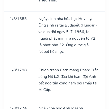
Triều Tiên.
1/8/1885
Ngày sinh nhà hóa học Hevesy.
Ông sinh ra tại Buđapét (Hungari)
và qua đời ngày 5-7-1966, là
người phát minh ra nguyên tố 72,
là phot pho 32. Ông được giải
Nôbel hóa học.
1/8/1798
Chiến tranh Cách mạng Pháp: Trận
sông Nil bắt đầu khi hạm đội Anh
bất ngờ tấn công hạm đội Pháp tại
Ai Cập.
1/8/1774
Nhà khoa học Anh Joseph