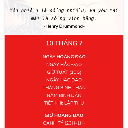
Yêu nhiều là sống nhiều, và yêu mãi
mãi là sống vĩnh hằng.
-Henry Drummond-
10 THÁNG 7
NGÀY HOÀNG ĐẠO
NGÀY HẮC ĐẠO
GIỜ TUẤT (19G)
NGÀY HẮC ĐẠO
THÁNG BÍNH THÂN
NĂM BÍNH DẦN
TIẾT KHÍ: LẬP THU
GIỜ HOÀNG ĐẠO
CANH TÝ (23H-1H)