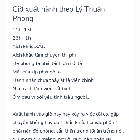
Giờ xuất hành theo Lý Thuần
Phong
11h-13h
23h- 1h
Xích khẩu:
XẤU
Xích khẩu lắm chuyên thị phi
Đề phòng ta phải lánh đi mới là
Mất của kíp phải dò la
Hành nhân chưa thấy ắt là viễn chinh
Gia trạch lắm việc bất bình
Ốm đau vì bởi yêu tinh trêu người..
Xuất hành vào giờ này hay xảy ra việc cãi cọ, gặp
chuyện không hay do "Thần khẩu hại xác phầm",
phải nên đề phòng, cẩn thận trong lời ăn tiếng nói,
giữ mồm giữ miệng. Người ra đi nên hoãn lại.