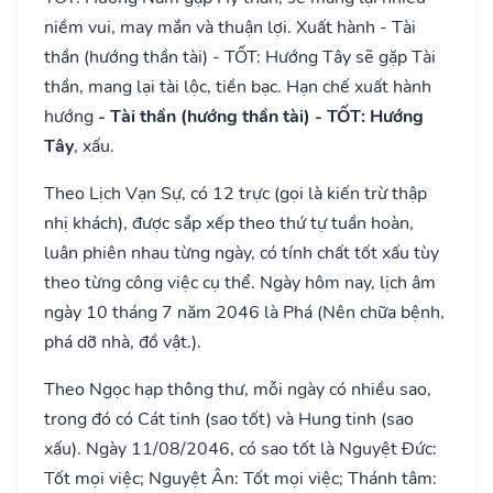
niềm vui, may mắn và thuận lợi. Xuất hành - Tài
thần (hướng thần tài) - TỐT: Hướng Tây sẽ gặp Tài
thần, mang lại tài lộc, tiền bạc. Hạn chế xuất hành
hướng
- Tài thần (hướng thần tài) - TỐT: Hướng
Tây
, xấu.
Theo Lịch Vạn Sự, có 12 trực (gọi là kiến trừ thập
nhị khách), được sắp xếp theo thứ tự tuần hoàn,
luân phiên nhau từng ngày, có tính chất tốt xấu tùy
theo từng công việc cụ thể. Ngày hôm nay, lịch âm
ngày 10 tháng 7 năm 2046 là Phá (Nên chữa bệnh,
phá dỡ nhà, đồ vật.).
Theo Ngọc hạp thông thư, mỗi ngày có nhiều sao,
trong đó có Cát tinh (sao tốt) và Hung tinh (sao
xấu). Ngày 11/08/2046, có sao tốt là Nguyệt Đức:
Tốt mọi việc; Nguyệt Ân: Tốt mọi việc; Thánh tâm: