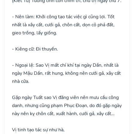
(Kiết Tú) Tướng tinh con chim trĩ, chủ trị ngày thứ 7.
- Nên làm: Khởi công tạo tác việc gì cũng lợi. Tốt
nhất là xây cất, cưới gả, chôn cất, dọn cỏ phá đất,
gieo trồng, lấy giống.
- Kiêng cữ: Đi thuyền.
- Ngoại lệ: Sao Vị mất chí khí tại ngày Dần, nhất là
ngày Mậu Dần, rất hung, không nên cưới gả, xây cất
nhà cửa.
Gặp ngày Tuất sao Vị đăng viên nên mưu cầu công
danh, nhưng cũng phạm Phục Đoạn, do đó gặp ngày
này nên kỵ chôn cất, xuất hành, cưới gả, xây cất…
Vị tinh tạo tác sự như hà,