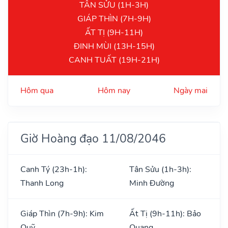
TÂN SỬU (1H-3H)
GIÁP THÌN (7H-9H)
ẤT TỊ (9H-11H)
ĐINH MÙI (13H-15H)
CANH TUẤT (19H-21H)
Hôm qua
Hôm nay
Ngày mai
Giờ Hoàng đạo 11/08/2046
Canh Tý (23h-1h):
Tân Sửu (1h-3h):
Thanh Long
Minh Đường
Giáp Thìn (7h-9h): Kim
Ất Tị (9h-11h): Bảo
Quỹ
Quang