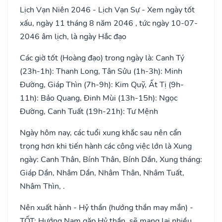
Lịch Vạn Niên 2046 - Lịch Vạn Sự - Xem ngày tốt
xấu, ngày 11 tháng 8 năm 2046 , tức ngày 10-07-
2046 âm lịch, là ngày Hắc đạo
Các giờ tốt (Hoàng đạo) trong ngày là: Canh Tý
(23h-1h): Thanh Long, Tân Sửu (1h-3h): Minh
Đường, Giáp Thìn (7h-9h): Kim Quỹ, Ất Tị (9h-
11h): Bảo Quang, Đinh Mùi (13h-15h): Ngọc
Đường, Canh Tuất (19h-21h): Tư Mệnh
Ngày hôm nay, các tuổi xung khắc sau nên cẩn
trọng hơn khi tiến hành các công việc lớn là Xung
ngày: Canh Thân, Bính Thân, Bính Dần, Xung tháng:
Giáp Dần, Nhâm Dần, Nhâm Thân, Nhâm Tuất,
Nhâm Thìn, .
Nên xuất hành - Hỷ thần (hướng thần may mắn) -
TỐT: Hướng Nam gặp Hỷ thần, sẽ mang lại nhiều