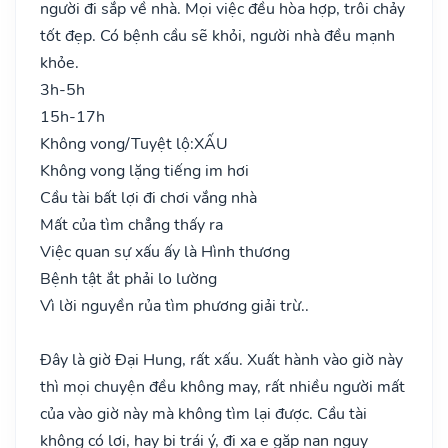
người đi sắp về nhà. Mọi việc đều hòa hợp, trôi chảy
tốt đẹp. Có bệnh cầu sẽ khỏi, người nhà đều mạnh
khỏe.
3h-5h
15h-17h
Không vong/Tuyệt lộ:
XẤU
Không vong lặng tiếng im hơi
Cầu tài bất lợi đi chơi vắng nhà
Mất của tìm chẳng thấy ra
Việc quan sự xấu ấy là Hình thương
Bệnh tật ắt phải lo lường
Vì lời nguyền rủa tìm phương giải trừ..
Đây là giờ Đại Hung, rất xấu. Xuất hành vào giờ này
thì mọi chuyện đều không may, rất nhiều người mất
của vào giờ này mà không tìm lại được. Cầu tài
không có lợi, hay bị trái ý, đi xa e gặp nạn nguy