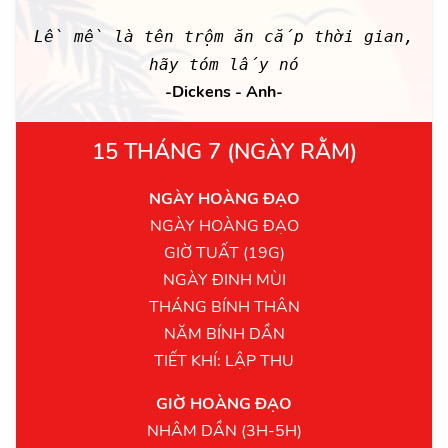
Lề mề là tên trộm ăn cắp thời gian,
hãy tóm lấy nó
-Dickens - Anh-
15 THÁNG 7 (NGÀY RẰM)
NGÀY HOÀNG ĐẠO
NGÀY HOÀNG ĐẠO
GIỜ TUẤT (19G)
NGÀY ĐINH MÙI
THÁNG BÍNH THÂN
NĂM BÍNH DẦN
TIẾT KHÍ: LẬP THU
GIỜ HOÀNG ĐẠO
NHÂM DẦN (3H-5H)