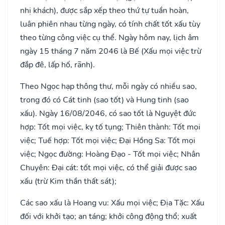
nhị khách), được sắp xếp theo thứ tự tuần hoàn,
luân phiên nhau từng ngày, có tính chất tốt xấu tùy
theo từng công việc cụ thể. Ngày hôm nay, lịch âm
ngày 15 tháng 7 năm 2046 là Bế (Xấu mọi việc trừ
đắp đê, lấp hố, rãnh).
Theo Ngọc hạp thông thư, mỗi ngày có nhiều sao,
trong đó có Cát tinh (sao tốt) và Hung tinh (sao
xấu). Ngày 16/08/2046, có sao tốt là Nguyệt đức
hợp: Tốt mọi việc, kỵ tố tụng; Thiên thành: Tốt mọi
việc; Tuế hợp: Tốt mọi việc; Đại Hồng Sa: Tốt mọi
việc; Ngọc đường: Hoàng Đạo - Tốt mọi việc; Nhân
Chuyên: Đại cát: tốt mọi việc, có thể giải được sao
xấu (trừ Kim thần thất sát);
Các sao xấu là Hoang vu: Xấu mọi việc; Địa Tặc: Xấu
đối với khởi tạo; an táng; khởi công động thổ; xuất