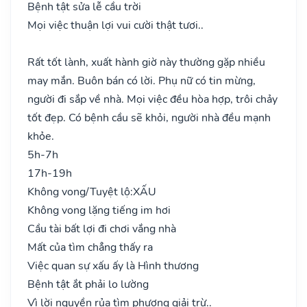
Bệnh tật sửa lễ cầu trời
Mọi việc thuận lợi vui cười thật tươi..
Rất tốt lành, xuất hành giờ này thường gặp nhiều
may mắn. Buôn bán có lời. Phụ nữ có tin mừng,
người đi sắp về nhà. Mọi việc đều hòa hợp, trôi chảy
tốt đẹp. Có bệnh cầu sẽ khỏi, người nhà đều mạnh
khỏe.
5h-7h
17h-19h
Không vong/Tuyệt lộ:
XẤU
Không vong lặng tiếng im hơi
Cầu tài bất lợi đi chơi vắng nhà
Mất của tìm chẳng thấy ra
Việc quan sự xấu ấy là Hình thương
Bệnh tật ắt phải lo lường
Vì lời nguyền rủa tìm phương giải trừ..