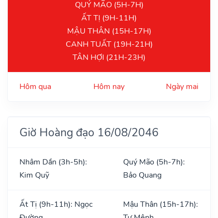
QUÝ MÃO (5H-7H)
ẤT TỊ (9H-11H)
MẬU THÂN (15H-17H)
CANH TUẤT (19H-21H)
TÂN HỢI (21H-23H)
Hôm qua
Hôm nay
Ngày mai
Giờ Hoàng đạo 16/08/2046
Nhâm Dần (3h-5h):
Quý Mão (5h-7h):
Kim Quỹ
Bảo Quang
Ất Tị (9h-11h): Ngọc
Mậu Thân (15h-17h):
Đường
Tư Mệnh