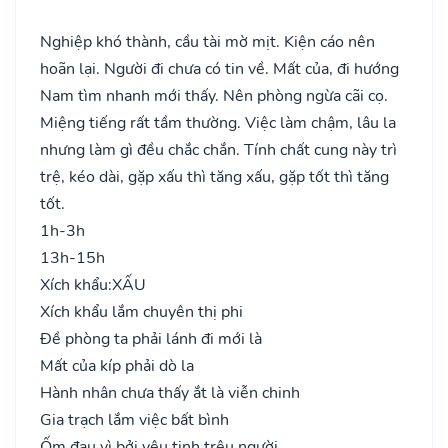
Nghiệp khó thành, cầu tài mờ mịt. Kiện cáo nên
hoãn lại. Người đi chưa có tin về. Mất của, đi hướng
Nam tìm nhanh mới thấy. Nên phòng ngừa cãi cọ.
Miệng tiếng rất tầm thường. Việc làm chậm, lâu la
nhưng làm gì đều chắc chắn. Tính chất cung này trì
trệ, kéo dài, gặp xấu thì tăng xấu, gặp tốt thì tăng
tốt.
1h-3h
13h-15h
Xích khẩu:
XẤU
Xích khẩu lắm chuyên thị phi
Đề phòng ta phải lánh đi mới là
Mất của kíp phải dò la
Hành nhân chưa thấy ắt là viễn chinh
Gia trạch lắm việc bất bình
Ốm đau vì bởi yêu tinh trêu người..