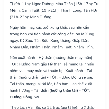
Tị (9h-11h): Ngọc Đường, Mậu Thân (15h-17h): Tư
Mệnh, Canh Tuất (19h-21h): Thanh Long, Tân Hợi
(21h-23h): Minh Đường
Ngày hôm nay, các tuổi xung khắc sau nên cẩn
trọng hơn khi tiến hành các công việc lớn là Xung
ngày: Kỷ Sửu, Tân Sửu, Xung tháng: Giáp Dần,
Nhâm Dần, Nhâm Thân, Nhâm Tuất, Nhâm Thìn, .
Nên xuất hành - Hỷ thần (hướng thần may mắn) -
TỐT: Hướng Nam gặp Hỷ thần, sẽ mang lại nhiều
niềm vui, may mắn và thuận lợi. Xuất hành - Tài
thần (hướng thần tài) - TỐT: Hướng Đông sẽ gặp
Tài thần, mang lại tài lộc, tiền bạc. Hạn chế xuất
hành hướng
- Tài thần (hướng thần tài) - TỐT:
Hướng Đông
, xấu.
Theo Lịch Vạn Sự, có 12 trực (gọi là kiến trừ thập