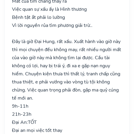
Mất của tìm chẳng thấy ra
Việc quan sự xấu ấy là Hình thương
Bệnh tật ắt phải lo lường
Vì lời nguyền rủa tìm phương giải trừ..
Đây là giờ Đại Hung, rất xấu. Xuất hành vào giờ này
thì mọi chuyện đều không may, rất nhiều người mất
của vào giờ này mà không tìm lại được. Cầu tài
không có lợi, hay bị trái ý, đi xa e gặp nạn nguy
hiểm. Chuyện kiện thưa thì thất lý, tranh chấp cũng
thua thiệt, e phải vướng vào vòng tù tội không
chừng. Việc quan trọng phải đòn, gặp ma quỷ cúng
tế mới an.
9h-11h
21h-23h
Đại An:
TỐT
Đại an mọi việc tốt thay