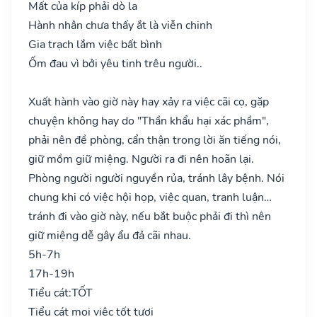
Mất của kíp phải dò la
Hành nhân chưa thấy ắt là viễn chinh
Gia trạch lắm việc bất bình
Ốm đau vì bởi yêu tinh trêu người..
Xuất hành vào giờ này hay xảy ra việc cãi cọ, gặp
chuyện không hay do "Thần khẩu hại xác phầm",
phải nên đề phòng, cẩn thận trong lời ăn tiếng nói,
giữ mồm giữ miệng. Người ra đi nên hoãn lại.
Phòng người người nguyền rủa, tránh lây bệnh. Nói
chung khi có việc hội họp, việc quan, tranh luận…
tránh đi vào giờ này, nếu bắt buộc phải đi thì nên
giữ miệng dễ gây ẩu đả cãi nhau.
5h-7h
17h-19h
Tiểu cát:
TỐT
Tiểu cát mọi việc tốt tươi