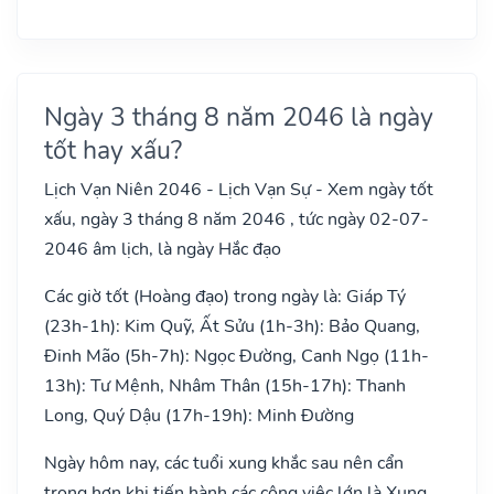
Ngày 3 tháng 8 năm 2046 là ngày
tốt hay xấu?
Lịch Vạn Niên 2046 - Lịch Vạn Sự - Xem ngày tốt
xấu, ngày 3 tháng 8 năm 2046 , tức ngày 02-07-
2046 âm lịch, là ngày Hắc đạo
Các giờ tốt (Hoàng đạo) trong ngày là: Giáp Tý
(23h-1h): Kim Quỹ, Ất Sửu (1h-3h): Bảo Quang,
Đinh Mão (5h-7h): Ngọc Đường, Canh Ngọ (11h-
13h): Tư Mệnh, Nhâm Thân (15h-17h): Thanh
Long, Quý Dậu (17h-19h): Minh Đường
Ngày hôm nay, các tuổi xung khắc sau nên cẩn
trọng hơn khi tiến hành các công việc lớn là Xung