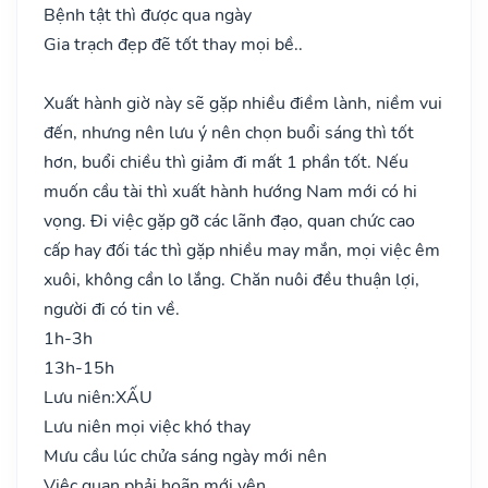
Bệnh tật thì được qua ngày
Gia trạch đẹp đẽ tốt thay mọi bề..
Xuất hành giờ này sẽ gặp nhiều điềm lành, niềm vui
đến, nhưng nên lưu ý nên chọn buổi sáng thì tốt
hơn, buổi chiều thì giảm đi mất 1 phần tốt. Nếu
muốn cầu tài thì xuất hành hướng Nam mới có hi
vọng. Đi việc gặp gỡ các lãnh đạo, quan chức cao
cấp hay đối tác thì gặp nhiều may mắn, mọi việc êm
xuôi, không cần lo lắng. Chăn nuôi đều thuận lợi,
người đi có tin về.
1h-3h
13h-15h
Lưu niên:
XẤU
Lưu niên mọi việc khó thay
Mưu cầu lúc chửa sáng ngày mới nên
Việc quan phải hoãn mới yên