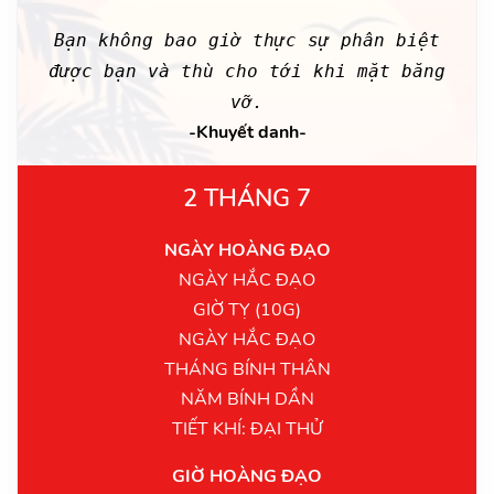
Bạn không bao giờ thực sự phân biệt
được bạn và thù cho tới khi mặt băng
vỡ.
-Khuyết danh-
2 THÁNG 7
NGÀY HOÀNG ĐẠO
NGÀY HẮC ĐẠO
GIỜ TỴ (10G)
NGÀY HẮC ĐẠO
THÁNG BÍNH THÂN
NĂM BÍNH DẦN
TIẾT KHÍ: ĐẠI THỬ
GIỜ HOÀNG ĐẠO