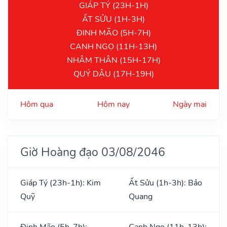
GIÁP TÝ (23H-1H)
ẤT SỬU (1H-3H)
ĐINH MÃO (5H-7H)
CANH NGỌ (11H-13H)
NHÂM THÂN (15H-17H)
QUÝ DẬU (17H-19H)
Hôm qua
Hôm nay
Ngày mai
Giờ Hoàng đạo 03/08/2046
Giáp Tý (23h-1h): Kim
Ất Sửu (1h-3h): Bảo
Quỹ
Quang
Đinh Mão (5h-7h):
Canh Ngọ (11h-13h):