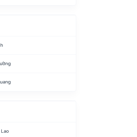
nh
Đường
Quang
 Lao