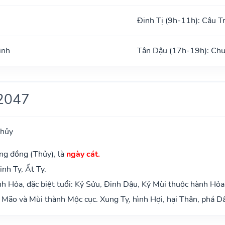
Đinh Tị (9h-11h): Câu T
ình
Tân Dậu (17h-19h): Chu
2047
Thủy
ng đồng (Thủy), là
ngày cát.
inh Tỵ, Ất Tỵ.
 Hỏa, đặc biệt tuổi: Kỷ Sửu, Đinh Dậu, Kỷ Mùi thuộc hành Hỏa
Mão và Mùi thành Mộc cục. Xung Tỵ, hình Hợi, hại Thân, phá Dầ