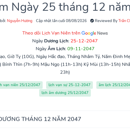
âm Ngày 25 tháng 12 nă
 bởi:
Nguyễn Hương
Cập nhật lần cuối 08/08/2026
Reviewed By
Trần 
Theo dõi Lịch Vạn Niên trên
Ngày
Dương Lịch
:
25-12-2047
Ngày
Âm Lịch
:
09-11-2047
ạo, Giờ Tỵ (10G), Ngày Hắc đạo, Tháng Nhâm Tý, Năm Đinh Mẹ
)
Bính Thìn (7h-9h)
Mậu Ngọ (11h-13h)
Kỷ Mùi (13h-15h)
Nhâ
23h)
ch vạn niên 25/12/2047
lịch vạn sự 25-12-2047
âm lịch 25/12/20
lịch âm dương 25/12/2047
 DƯƠNG THÁNG 12 NĂM 2047