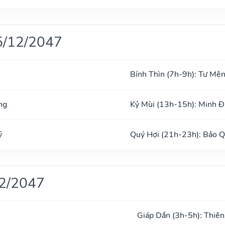
5/12/2047
Bính Thìn (7h-9h): Tư Mệ
ng
Kỷ Mùi (13h-15h): Minh 
ỹ
Quý Hợi (21h-23h): Bảo 
12/2047
Giáp Dần (3h-5h): Thiên