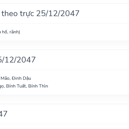
 theo trực 25/12/2047
 hố, rãnh)
5/12/2047
h Mão, Đinh Dậu
ọ, Bính Tuất, Bính Thìn
47