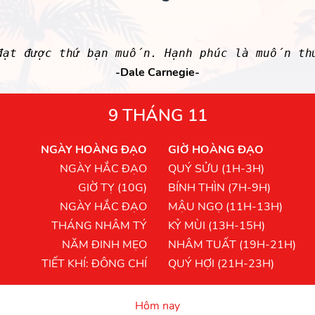
đạt được thứ bạn muốn. Hạnh phúc là muốn th
-Dale Carnegie-
9 THÁNG 11
NGÀY HOÀNG ĐẠO
GIỜ HOÀNG ĐẠO
NGÀY HẮC ĐẠO
QUÝ SỬU (1H-3H)
GIỜ TỴ (10G)
BÍNH THÌN (7H-9H)
NGÀY HẮC ĐẠO
MẬU NGỌ (11H-13H)
THÁNG NHÂM TÝ
KỶ MÙI (13H-15H)
NĂM ĐINH MẸO
NHÂM TUẤT (19H-21H)
TIẾT KHÍ: ĐÔNG CHÍ
QUÝ HỢI (21H-23H)
Hôm nay