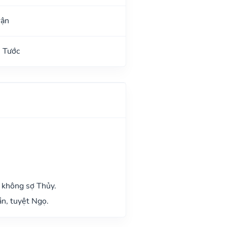
rận
 Tước
 không sợ Thủy.
n, tuyệt Ngọ.