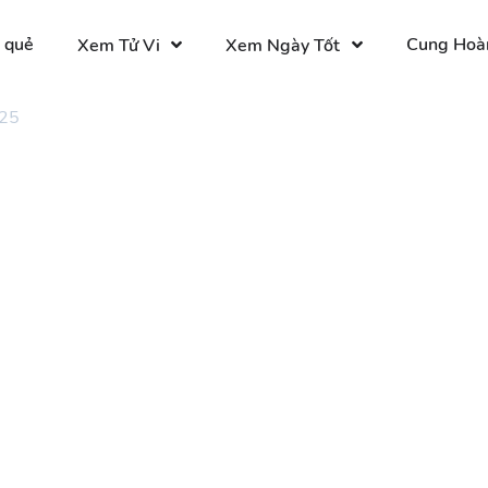
 quẻ
Cung Hoà
Xem Tử Vi
Xem Ngày Tốt
 25