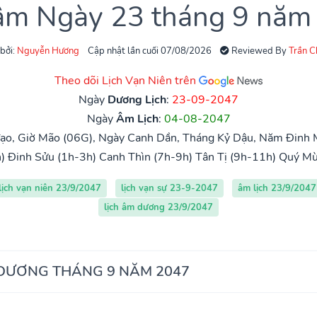
 âm Ngày 23 tháng 9 năm
 bởi:
Nguyễn Hương
Cập nhật lần cuối 07/08/2026
Reviewed By
Trần 
Theo dõi Lịch Vạn Niên trên
Ngày
Dương Lịch
:
23-09-2047
Ngày
Âm Lịch
:
04-08-2047
ạo, Giờ Mão (06G), Ngày Canh Dần, Tháng Kỷ Dậu, Năm Đinh 
)
Đinh Sửu (1h-3h)
Canh Thìn (7h-9h)
Tân Tị (9h-11h)
Quý Mù
lịch vạn niên 23/9/2047
lịch vạn sự 23-9-2047
âm lịch 23/9/2047
lịch âm dương 23/9/2047
 DƯƠNG THÁNG 9 NĂM 2047