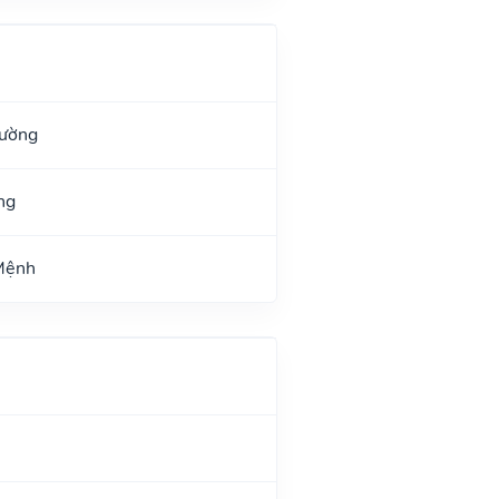
Đường
ng
 Mệnh