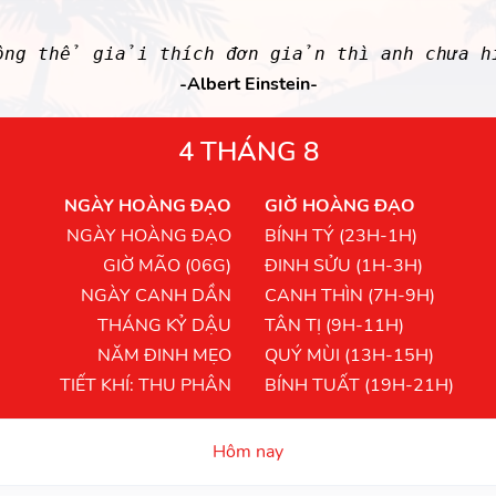
ông thể giải thích đơn giản thì anh chưa 
-Albert Einstein-
4 THÁNG 8
NGÀY HOÀNG ĐẠO
GIỜ HOÀNG ĐẠO
NGÀY HOÀNG ĐẠO
BÍNH TÝ (23H-1H)
GIỜ MÃO (06G)
ĐINH SỬU (1H-3H)
NGÀY CANH DẦN
CANH THÌN (7H-9H)
THÁNG KỶ DẬU
TÂN TỊ (9H-11H)
NĂM ĐINH MẸO
QUÝ MÙI (13H-15H)
TIẾT KHÍ: THU PHÂN
BÍNH TUẤT (19H-21H)
Hôm nay