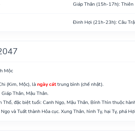
ổ
Giáp Thân (15h-17h): Thiên
Đinh Hợi (21h-23h): Câu Trậ
2047
ch Mộc
hi (Kim, Mộc), là
ngày cát
trung bình (chế nhật).
: Giáp Thân, Mậu Thân.
 Thổ, đặc biệt tuổi: Canh Ngọ, Mậu Thân, Bính Thìn thuộc hàn
Ngọ và Tuất thành Hỏa cục. Xung Thân, hình Tỵ, hại Tỵ, phá Hợi