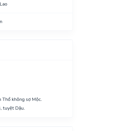
 Lao
n
h Thổ không sợ Mộc.
, tuyệt Dậu.