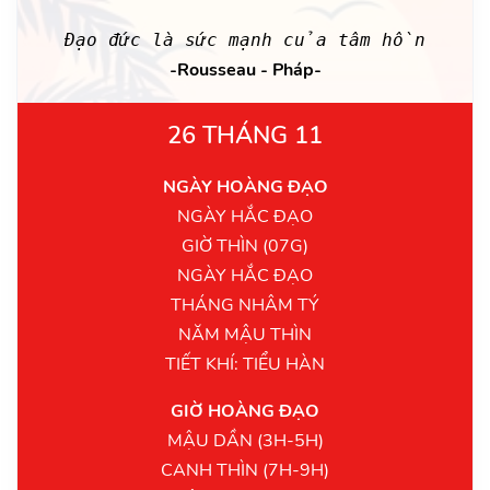
Đạo đức là sức mạnh của tâm hồn
-Rousseau - Pháp-
26 THÁNG 11
NGÀY HOÀNG ĐẠO
NGÀY HẮC ĐẠO
GIỜ THÌN (07G)
NGÀY HẮC ĐẠO
THÁNG NHÂM TÝ
NĂM MẬU THÌN
TIẾT KHÍ: TIỂU HÀN
GIỜ HOÀNG ĐẠO
MẬU DẦN (3H-5H)
CANH THÌN (7H-9H)