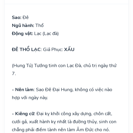
Sao:
Đê
Ngũ hành:
Thổ
Động vật:
Lạc (Lạc đà)
ĐÊ THỔ LẠC
: Giả Phục:
XẤU
(Hung Tú) Tướng tinh con Lạc Đà, chủ trị ngày thứ
7.
- Nên làm
: Sao Đê Đại Hung, không có việc nào
hợp với ngày này.
- Kiêng cữ
: Đại kỵ khởi công xây dựng, chôn cất,
cưới gả, xuất hành kỵ nhất là đường thủy, sinh con
chẳng phải điềm lành nên làm Âm Đức cho nó.