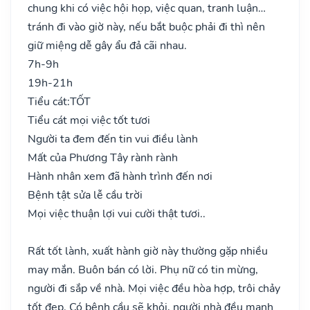
chung khi có việc hội họp, việc quan, tranh luận…
tránh đi vào giờ này, nếu bắt buộc phải đi thì nên
giữ miệng dễ gây ẩu đả cãi nhau.
7h-9h
19h-21h
Tiểu cát:
TỐT
Tiểu cát mọi việc tốt tươi
Người ta đem đến tin vui điều lành
Mất của Phương Tây rành rành
Hành nhân xem đã hành trình đến nơi
Bệnh tật sửa lễ cầu trời
Mọi việc thuận lợi vui cười thật tươi..
Rất tốt lành, xuất hành giờ này thường gặp nhiều
may mắn. Buôn bán có lời. Phụ nữ có tin mừng,
người đi sắp về nhà. Mọi việc đều hòa hợp, trôi chảy
tốt đẹp. Có bệnh cầu sẽ khỏi, người nhà đều mạnh