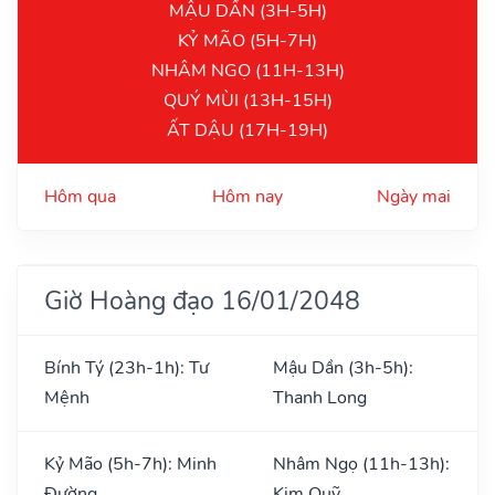
MẬU DẦN (3H-5H)
KỶ MÃO (5H-7H)
NHÂM NGỌ (11H-13H)
QUÝ MÙI (13H-15H)
ẤT DẬU (17H-19H)
Hôm qua
Hôm nay
Ngày mai
Giờ Hoàng đạo 16/01/2048
Bính Tý (23h-1h): Tư
Mậu Dần (3h-5h):
Mệnh
Thanh Long
Kỷ Mão (5h-7h): Minh
Nhâm Ngọ (11h-13h):
Đường
Kim Quỹ