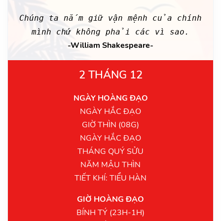
Chúng ta nắm giữ vận mệnh của chính
mình chứ không phải các vì sao.
-William Shakespeare-
2 THÁNG 12
NGÀY HOÀNG ĐẠO
NGÀY HẮC ĐẠO
GIỜ THÌN (08G)
NGÀY HẮC ĐẠO
THÁNG QUÝ SỬU
NĂM MẬU THÌN
TIẾT KHÍ: TIỂU HÀN
GIỜ HOÀNG ĐẠO
BÍNH TÝ (23H-1H)