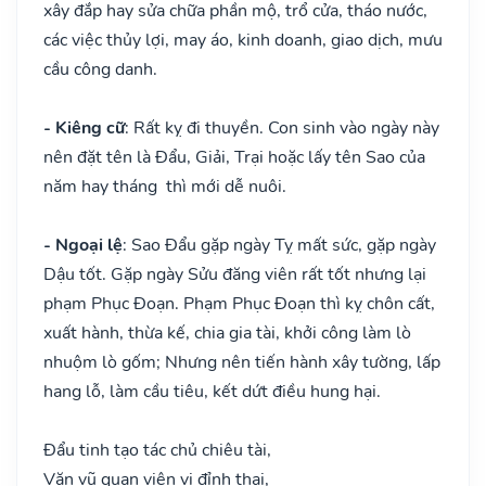
xây đắp hay sửa chữa phần mộ, trổ cửa, tháo nước,
các việc thủy lợi, may áo, kinh doanh, giao dịch, mưu
cầu công danh.
- Kiêng cữ
: Rất kỵ đi thuyền. Con sinh vào ngày này
nên đặt tên là Đẩu, Giải, Trại hoặc lấy tên Sao của
năm hay tháng thì mới dễ nuôi.
- Ngoại lệ
: Sao Đẩu gặp ngày Tỵ mất sức, gặp ngày
Dậu tốt. Gặp ngày Sửu đăng viên rất tốt nhưng lại
phạm Phục Đoạn. Phạm Phục Đoạn thì kỵ chôn cất,
xuất hành, thừa kế, chia gia tài, khởi công làm lò
nhuộm lò gốm; Nhưng nên tiến hành xây tường, lấp
hang lỗ, làm cầu tiêu, kết dứt điều hung hại.
Đẩu tinh tạo tác chủ chiêu tài,
Văn vũ quan viên vị đỉnh thai,