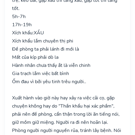
trệ, kéo dài, gặp xấu thì tăng xấu, gặp tốt thì tăng
tốt.
5h-7h
17h-19h
Xích khẩu:
XẤU
Xích khẩu lắm chuyên thị phi
Đề phòng ta phải lánh đi mới là
Mất của kíp phải dò la
Hành nhân chưa thấy ắt là viễn chinh
Gia trạch lắm việc bất bình
Ốm đau vì bởi yêu tinh trêu người..
Xuất hành vào giờ này hay xảy ra việc cãi cọ, gặp
chuyện không hay do "Thần khẩu hại xác phầm",
phải nên đề phòng, cẩn thận trong lời ăn tiếng nói,
giữ mồm giữ miệng. Người ra đi nên hoãn lại.
Phòng người người nguyền rủa, tránh lây bệnh. Nói