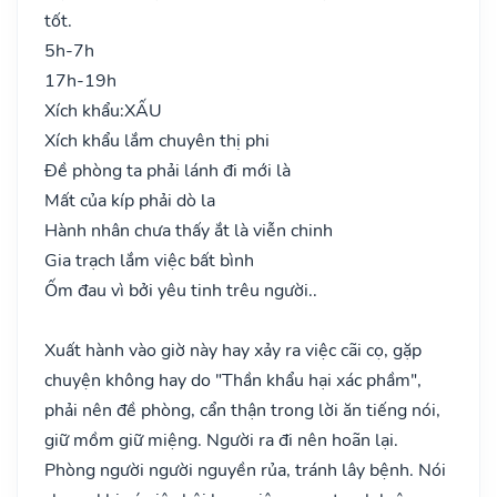
tốt.
5h-7h
17h-19h
Xích khẩu:
XẤU
Xích khẩu lắm chuyên thị phi
Đề phòng ta phải lánh đi mới là
Mất của kíp phải dò la
Hành nhân chưa thấy ắt là viễn chinh
Gia trạch lắm việc bất bình
Ốm đau vì bởi yêu tinh trêu người..
Xuất hành vào giờ này hay xảy ra việc cãi cọ, gặp
chuyện không hay do "Thần khẩu hại xác phầm",
phải nên đề phòng, cẩn thận trong lời ăn tiếng nói,
giữ mồm giữ miệng. Người ra đi nên hoãn lại.
Phòng người người nguyền rủa, tránh lây bệnh. Nói