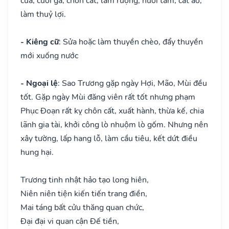
cửa, cưới gả, chôn cất, làm ruộng, nuôi tằm, cắt áo,
làm thuỷ lợi.
- Kiêng cữ
: Sửa hoặc làm thuyền chèo, đẩy thuyền
mới xuống nước
- Ngoại lệ
: Sao Trương gặp ngày Hợi, Mão, Mùi đều
tốt. Gặp ngày Mùi đăng viên rất tốt nhưng phạm
Phục Đoạn rất kỵ chôn cất, xuất hành, thừa kế, chia
lãnh gia tài, khởi công lò nhuộm lò gốm. Nhưng nên
xây tường, lấp hang lỗ, làm cầu tiêu, kết dứt điều
hung hại.
Trương tinh nhật hảo tạo long hiên,
Niên niên tiện kiến tiến trang điền,
Mai táng bất cửu thăng quan chức,
Đại đại vi quan cận Đế tiền,