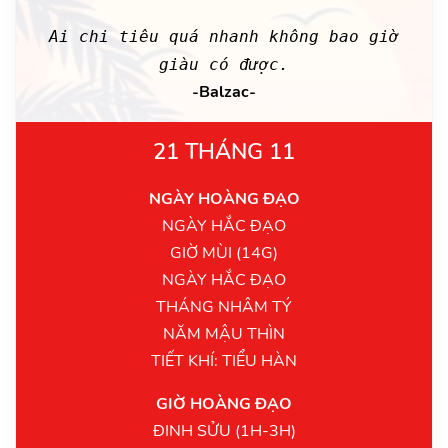
Ai chi tiêu quá nhanh không bao giờ
giàu có được.
-Balzac-
21 THÁNG 11
NGÀY HOÀNG ĐẠO
NGÀY HẮC ĐẠO
GIỜ MÙI (14G)
NGÀY HẮC ĐẠO
THÁNG NHÂM TÝ
NĂM MẬU THÌN
TIẾT KHÍ: TIỂU HÀN
GIỜ HOÀNG ĐẠO
ĐINH SỬU (1H-3H)