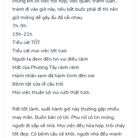
chung khi có việc hội họp, việc quan, tranh luận…
tránh đi vào giờ này, nếu bắt buộc phải đi thì nên
giữ miệng dễ gây ẩu đả cãi nhau.
7h-9h
19h-21h
Tiểu cát:
TỐT
Tiểu cát mọi việc tốt tươi
Người ta đem đến tin vui điều lành
Mất của Phương Tây rành rành
Hành nhân xem đã hành trình đến nơi
Bệnh tật sửa lễ cầu trời
Mọi việc thuận lợi vui cười thật tươi..
Rất tốt lành, xuất hành giờ này thường gặp nhiều
may mắn. Buôn bán có lời. Phụ nữ có tin mừng,
người đi sắp về nhà. Mọi việc đều hòa hợp, trôi chảy
tốt đẹp. Có bệnh cầu sẽ khỏi, người nhà đều mạnh