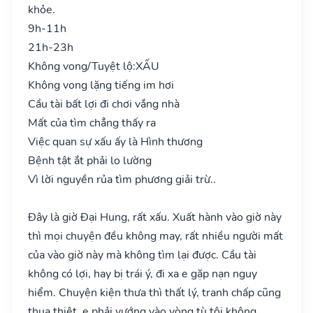
khỏe.
9h-11h
21h-23h
Không vong/Tuyệt lộ:
XẤU
Không vong lặng tiếng im hơi
Cầu tài bất lợi đi chơi vắng nhà
Mất của tìm chẳng thấy ra
Việc quan sự xấu ấy là Hình thương
Bệnh tật ắt phải lo lường
Vì lời nguyền rủa tìm phương giải trừ..
Đây là giờ Đại Hung, rất xấu. Xuất hành vào giờ này
thì mọi chuyện đều không may, rất nhiều người mất
của vào giờ này mà không tìm lại được. Cầu tài
không có lợi, hay bị trái ý, đi xa e gặp nạn nguy
hiểm. Chuyện kiện thưa thì thất lý, tranh chấp cũng
thua thiệt, e phải vướng vào vòng tù tội không