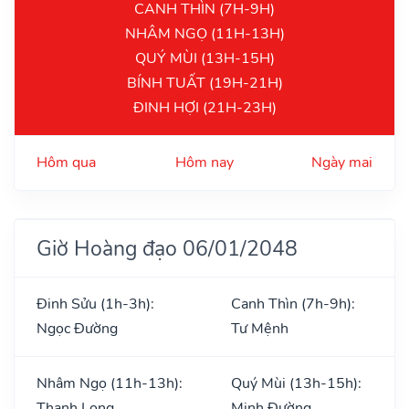
CANH THÌN (7H-9H)
NHÂM NGỌ (11H-13H)
QUÝ MÙI (13H-15H)
BÍNH TUẤT (19H-21H)
ĐINH HỢI (21H-23H)
Hôm qua
Hôm nay
Ngày mai
Giờ Hoàng đạo 06/01/2048
Đinh Sửu (1h-3h):
Canh Thìn (7h-9h):
Ngọc Đường
Tư Mệnh
Nhâm Ngọ (11h-13h):
Quý Mùi (13h-15h):
Thanh Long
Minh Đường