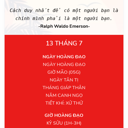
Cách duy nhất để có một người bạn là
chính mình phải là một người bạn.
-Ralph Waldo Emerson-
13 THÁNG 7
NGÀY HOÀNG ĐẠO
NGÀY HOÀNG ĐẠO
GIỜ MÃO (05G)
NGÀY TÂN TỊ
THÁNG GIÁP THÂN
NĂM CANH NGỌ
TIẾT KHÍ: XỬ THỬ
GIỜ HOÀNG ĐẠO
KỶ SỬU (1H-3H)