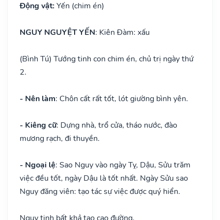
Động vật:
Yến (chim én)
NGUY NGUYỆT YẾN
: Kiên Đàm: xấu
(Bình Tú) Tướng tinh con chim én, chủ trị ngày thứ
2.
- Nên làm
: Chôn cất rất tốt, lót giường bình yên.
- Kiêng cữ
: Dựng nhà, trổ cửa, tháo nước, đào
mương rạch, đi thuyền.
- Ngoại lệ
: Sao Nguy vào ngày Tỵ, Dậu, Sửu trăm
việc đều tốt, ngày Dậu là tốt nhất. Ngày Sửu sao
Nguy đăng viên: tạo tác sự việc được quý hiển.
Nguy tinh bất khả tạo cao đường,