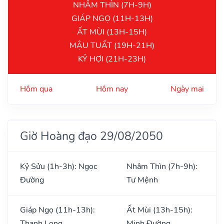
NHÂM THÌN (7H-9H)
GIÁP NGỌ (11H-13H)
ẤT MÙI (13H-15H)
MẬU TUẤT (19H-21H)
KỶ HỢI (21H-23H)
Hôm qua
Hôm nay
Ngày mai
Giờ Hoàng đạo 29/08/2050
Kỷ Sửu (1h-3h): Ngọc
Nhâm Thìn (7h-9h):
Đường
Tư Mệnh
Giáp Ngọ (11h-13h):
Ất Mùi (13h-15h):
Thanh Long
Minh Đường