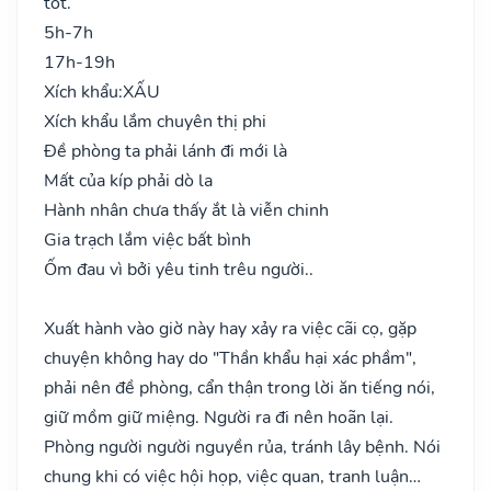
tốt.
5h-7h
17h-19h
Xích khẩu:
XẤU
Xích khẩu lắm chuyên thị phi
Đề phòng ta phải lánh đi mới là
Mất của kíp phải dò la
Hành nhân chưa thấy ắt là viễn chinh
Gia trạch lắm việc bất bình
Ốm đau vì bởi yêu tinh trêu người..
Xuất hành vào giờ này hay xảy ra việc cãi cọ, gặp
chuyện không hay do "Thần khẩu hại xác phầm",
phải nên đề phòng, cẩn thận trong lời ăn tiếng nói,
giữ mồm giữ miệng. Người ra đi nên hoãn lại.
Phòng người người nguyền rủa, tránh lây bệnh. Nói
chung khi có việc hội họp, việc quan, tranh luận…