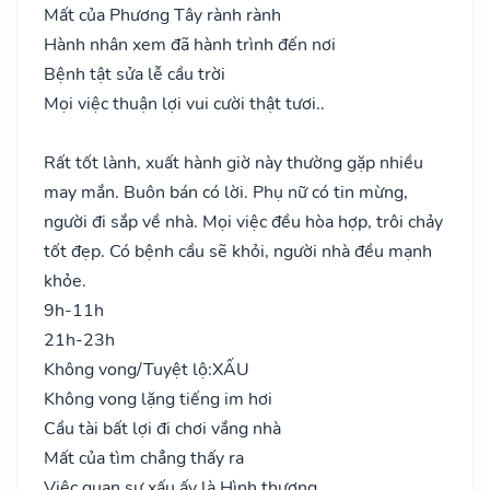
Mất của Phương Tây rành rành
Hành nhân xem đã hành trình đến nơi
Bệnh tật sửa lễ cầu trời
Mọi việc thuận lợi vui cười thật tươi..
Rất tốt lành, xuất hành giờ này thường gặp nhiều
may mắn. Buôn bán có lời. Phụ nữ có tin mừng,
người đi sắp về nhà. Mọi việc đều hòa hợp, trôi chảy
tốt đẹp. Có bệnh cầu sẽ khỏi, người nhà đều mạnh
khỏe.
9h-11h
21h-23h
Không vong/Tuyệt lộ:
XẤU
Không vong lặng tiếng im hơi
Cầu tài bất lợi đi chơi vắng nhà
Mất của tìm chẳng thấy ra
Việc quan sự xấu ấy là Hình thương