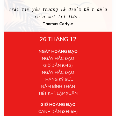
Trái tim yêu thương là điểm bắt đầu
của mọi tri thức.
-Thomas Carlyle-
26 THÁNG 12
NGÀY HOÀNG ĐẠO
NGÀY HẮC ĐẠO
GIỜ DẦN (04G)
NGÀY HẮC ĐẠO
THÁNG KỶ SỬU
NĂM BÍNH THÂN
TIẾT KHÍ: LẬP XUÂN
GIỜ HOÀNG ĐẠO
CANH DẦN (3H-5H)