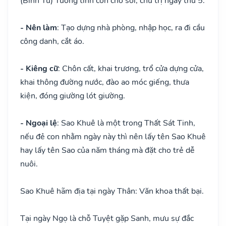
(Bình Tú) Tướng tinh con chó sói, chủ trị ngày thứ 5.
- Nên làm
: Tạo dựng nhà phòng, nhập học, ra đi cầu
công danh, cắt áo.
- Kiêng cữ
: Chôn cất, khai trương, trổ cửa dựng cửa,
khai thông đường nước, đào ao móc giếng, thưa
kiện, đóng giường lót giường.
- Ngoại lệ
: Sao Khuê là một trong Thất Sát Tinh,
nếu đẻ con nhằm ngày này thì nên lấy tên Sao Khuê
hay lấy tên Sao của năm tháng mà đặt cho trẻ dễ
nuôi.
Sao Khuê hãm địa tại ngày Thân: Văn khoa thất bại.
Tại ngày Ngọ là chỗ Tuyệt gặp Sanh, mưu sự đắc