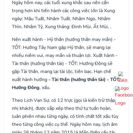
Ngày hôm nay, các tuổi xung khắc sau nên cẩn
trọng hơn khi tiến hành các công việc lớn là Xung
ngày: Mậu Tuất, Nhâm Tuất, Nhâm Ngọ, Nhâm
Thìn, Nhâm Tý, Xung tháng: Đinh Mùi, Ất Mùi, .
Nên xuất hành - Hỷ thần (hướng thần may mắn) -
TỐT: Hướng Tây Nam gặp Hỷ thần, sẽ mang lại
nhiều niềm vui, may mắn và thuận lợi. Xuất hành -
Tài thần (hướng thần tài) - TỐT: Hướng Đông sẽ
gặp Tài thần, mang lại tài lộc, tiền bạc. Hạn chế
xuất hành hướng
- Tài thần (hướng thần tài) - TỐT:
Hướng Đông
, xấu.
Theo Lịch Vạn Sự, có 12 trực (gọi là kiến trừ thập
nhị khách), được sắp xếp theo thứ tự tuần hoàn,
luân phiên nhau từng ngày, có tính chất tốt xấu tùy
theo từng công việc cụ thể. Ngày hôm nay, lịch âm
ngày 26 tháng 12 năm 2015 là Mãn (Nên cầu tài,