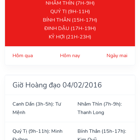
NHÂM THÌN (7H-9H)
QUÝ TỊ (9H-11H)
BÍNH THÂN (15H-17H)
ĐINH DẬU (17H-19H)
KỶ HỢI (21H-23H)
Hôm qua
Hôm nay
Ngày mai
Giờ Hoàng đạo 04/02/2016
Canh Dần (3h-5h): Tư
Nhâm Thìn (7h-9h):
Mệnh
Thanh Long
Quý Tị (9h-11h): Minh
Bính Thân (15h-17h):
Đường
Kim Quỹ