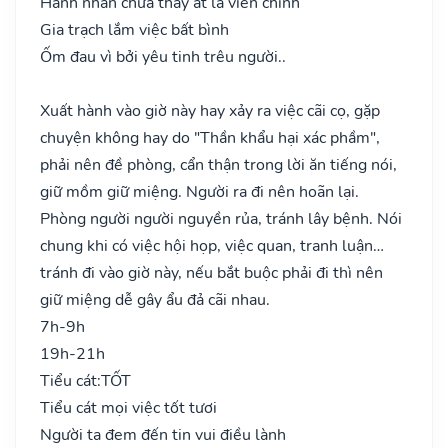
Hành nhân chưa thấy ắt là viễn chinh
Gia trạch lắm việc bất bình
Ốm đau vì bởi yêu tinh trêu người..
Xuất hành vào giờ này hay xảy ra việc cãi cọ, gặp
chuyện không hay do "Thần khẩu hại xác phầm",
phải nên đề phòng, cẩn thận trong lời ăn tiếng nói,
giữ mồm giữ miệng. Người ra đi nên hoãn lại.
Phòng người người nguyền rủa, tránh lây bệnh. Nói
chung khi có việc hội họp, việc quan, tranh luận…
tránh đi vào giờ này, nếu bắt buộc phải đi thì nên
giữ miệng dễ gây ẩu đả cãi nhau.
7h-9h
19h-21h
Tiểu cát:
TỐT
Tiểu cát mọi việc tốt tươi
Người ta đem đến tin vui điều lành