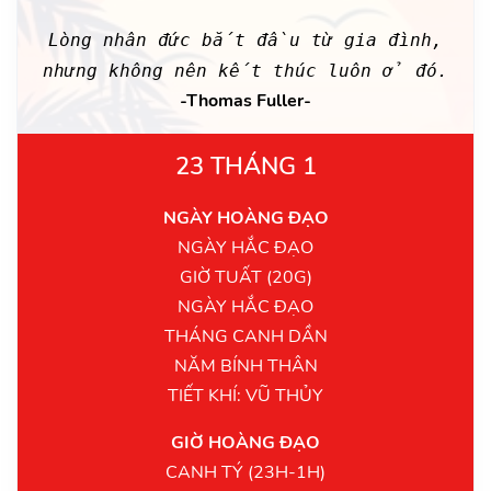
Lòng nhân đức bắt đầu từ gia đình,
nhưng không nên kết thúc luôn ở đó.
-Thomas Fuller-
23 THÁNG 1
NGÀY HOÀNG ĐẠO
NGÀY HẮC ĐẠO
GIỜ TUẤT (20G)
NGÀY HẮC ĐẠO
THÁNG CANH DẦN
NĂM BÍNH THÂN
TIẾT KHÍ: VŨ THỦY
GIỜ HOÀNG ĐẠO
CANH TÝ (23H-1H)