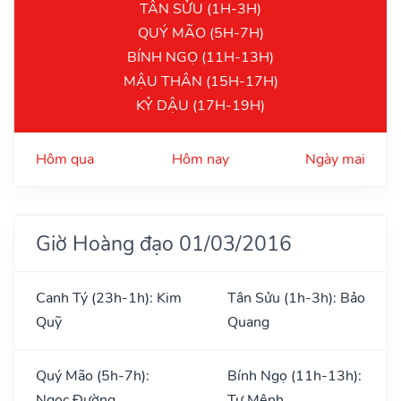
TÂN SỬU (1H-3H)
QUÝ MÃO (5H-7H)
BÍNH NGỌ (11H-13H)
MẬU THÂN (15H-17H)
KỶ DẬU (17H-19H)
Hôm qua
Hôm nay
Ngày mai
Giờ Hoàng đạo 01/03/2016
Canh Tý (23h-1h): Kim
Tân Sửu (1h-3h): Bảo
Quỹ
Quang
Quý Mão (5h-7h):
Bính Ngọ (11h-13h):
Ngọc Đường
Tư Mệnh