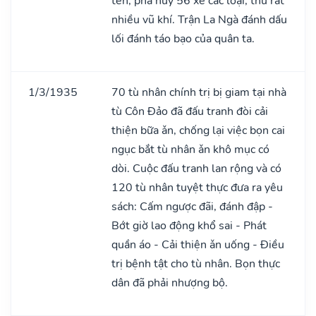
tên, phá huỷ 56 xe các loại, thu rất
nhiều vũ khí. Trận La Ngà đánh dấu
lối đánh táo bạo của quân ta.
1/3/1935
70 tù nhân chính trị bị giam tại nhà
tù Côn Đảo đã đấu tranh đòi cải
thiện bữa ǎn, chống lại việc bọn cai
ngục bắt tù nhân ǎn khô mục có
dòi. Cuộc đấu tranh lan rộng và có
120 tù nhân tuyệt thực đưa ra yêu
sách: Cấm ngược đãi, đánh đập -
Bớt giờ lao động khổ sai - Phát
quần áo - Cải thiện ǎn uống - Điều
trị bệnh tật cho tù nhân. Bọn thực
dân đã phải nhượng bộ.